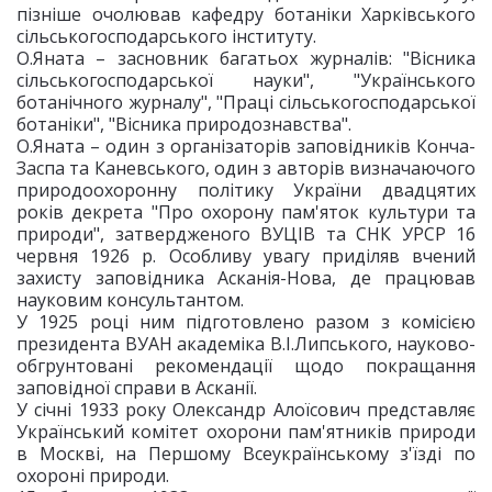
пізніше очолював кафедру ботаніки Харківського
сільськогосподарського інституту.
О.Яната – засновник багатьох журналів: "Вісника
сільськогосподарської науки", "Українського
ботанічного журналу", "Праці сільськогосподарської
ботаніки", "Вісника природознавства".
О.Яната – один з організаторів заповідників Конча-
Заспа та Каневського, один з авторів визначаючого
природоохоронну політику України двадцятих
років декрета "Про охорону пам'яток культури та
природи", затвердженого ВУЦІВ та СНК УРСР 16
червня 1926 р. Особливу увагу приділяв вчений
захисту заповідника Асканія-Нова, де працював
науковим консультантом.
У 1925 році ним підготовлено разом з комісією
президента ВУАН академіка В.І.Липського, науково-
обгрунтовані рекомендації щодо покращання
заповідної справи в Асканії.
У січні 1933 року Олександр Алоїсович представляє
Український комітет охорони пам'ятників природи
в Москві, на Першому Всеукраїнському з'їзді по
охороні природи.