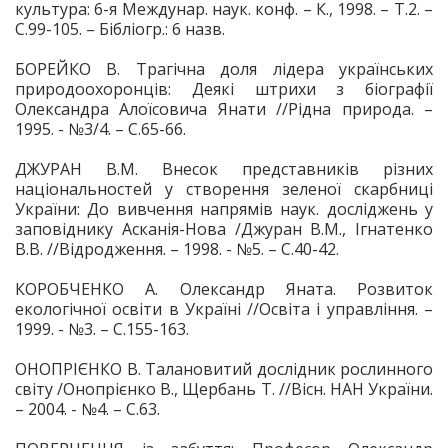
культура: 6-я Междунар. наук. конф. – К., 1998. – Т.2. –
С.99-105. – Бібліогр.: 6 назв.
БОРЕЙКО В. Трагічна доля лідера українських
природоохоронців: Деякі штрихи з біографії
Олександра Алоїсовича Янати //Рідна природа. –
1995. - №3/4. – С.65-66.
ДЖУРАН В.М. Внесок представників різних
національностей у створення зеленої скарбниці
України: До вивчення напрямів наук. досліджень у
заповіднику Асканія-Нова /Джуран В.М., Ігнатенко
В.В. //Відродження. – 1998. - №5. – С.40-42.
КОРОБЧЕНКО А. Олександр Яната. Розвиток
екологічної освіти в Україні //Освіта і управління. –
1999. - №3. – С.155-163.
ОНОПРІЄНКО В. Талановитий дослідник рослинного
світу /Онопрієнко В., Щербань Т. //Вісн. НАН України.
– 2004. - №4. – С.63.