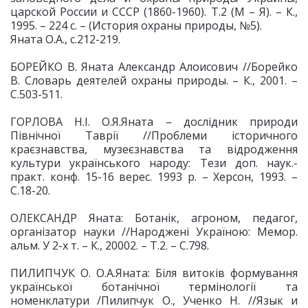
царской России и СССР (1860-1960). Т.2 (М – Я). – К.,
1995. – 224 с. – (История охраны природы, №5).
Яната О.А., с.212-219.
БОРЕЙКО В. Яната Александр Алоисович //Борейко
В. Словарь деятелей охраны природы. – К., 2001. –
С.503-511.
ГОРЛОВА Н.І. О.Я.Яната – дослідник природи
Північної Таврії //Проблеми історичного
краєзнавства, музеєзнавства та відродження
культури українського народу: Тези доп. наук.-
практ. конф. 15-16 верес. 1993 р. – Херсон, 1993. –
С.18-20.
ОЛЕКСАНДР Яната: Ботанік, агроном, педагог,
організатор науки //Народжені Україною: Мемор.
альм. У 2-х т. – К., 20002. – Т.2. – С.798.
ПИЛИПЧУК О. О.А.Яната: Біля витоків формування
української ботанічної термінології та
номенклатури /Пилипчук О., Ученко Н. //Язык и