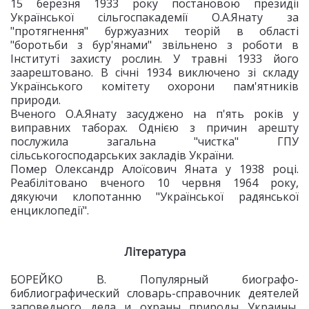
15 березня 1933 року постановою президії
Української сільгоспакадемії О.А.Янату за
"протягнення" буржуазних теорій в області
"боротьби з бур'янами" звільнено з роботи в
Інституті захисту рослин. У травні 1933 його
заарештовано. В січні 1934 виключено зі складу
Українського комітету охорони пам'ятників
природи.
Вченого О.А.Янату засуджено на п'ять років у
виправних таборах. Однією з причин арешту
послужила загальна "чистка" ГПУ
сільськогосподарських закладів України.
Помер Олександр Алоїсович Яната у 1938 році.
Реабілітовано вченого 10 червня 1964 року,
дякуючи клопотанню "Української радянської
енциклопедії".
Література
БОРЕЙКО В. Популярный биографо-
библиографический словарь-справочник деятелей
заповедного дела и охраны природы Украины,