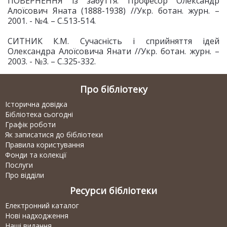
ПОВЕРНЕННЯ із забуття: Професор Олександр
Алоїсович Яната (1888-1938) //Укр. ботан. журн. –
2001. - №4. – С.513-514.
СИТНИК К.М. Сучасність і сприйняття ідей
Олександра Алоїсовича Янати //Укр. ботан. журн. –
2003. - №3. – С.325-332.
Про бібліотеку
Історична довідка
Бібліотека сьогодні
Графік роботи
Як записатися до бібліотеки
Правила користування
Фонди та колекції
Послуги
Про відділи
Ресурси бібліотеки
Електронний каталог
Нові надходження
Наші видання