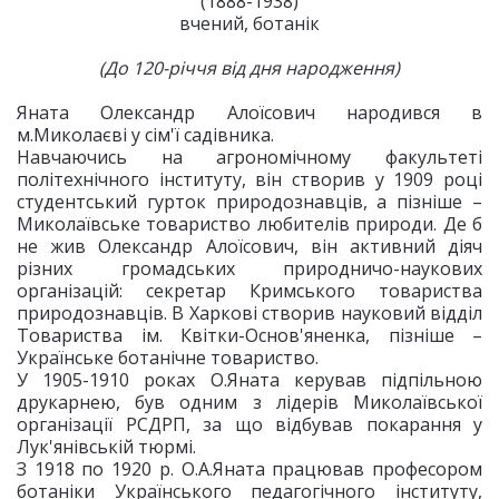
(1888-1938)
вчений, ботанік
(До 120-річчя від дня народження)
Яната Олександр Алоїсович народився в
м.Миколаєві у сім'ї садівника.
Навчаючись на агрономічному факультеті
політехнічного інституту, він створив у 1909 році
студентський гурток природознавців, а пізніше –
Миколаївське товариство любителів природи. Де б
не жив Олександр Алоїсович, він активний діяч
різних громадських природничо-наукових
організацій: секретар Кримського товариства
природознавців. В Харкові створив науковий відділ
Товариства ім. Квітки-Основ'яненка, пізніше –
Українське ботанічне товариство.
У 1905-1910 роках О.Яната керував підпільною
друкарнею, був одним з лідерів Миколаївської
організації РСДРП, за що відбував покарання у
Лук'янівській тюрмі.
З 1918 по 1920 р. О.А.Яната працював професором
ботаніки Українського педагогічного інституту,