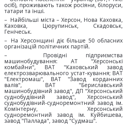
осіб), проживають також росіяни, білоруси,
татари та інші.
–
Найбільші міста – Херсон, Нова Каховка,
Каховка, Цюрупинськ, Скадовськ,
Генічеськ.
–
На Херсонщині діє більше 50 обласних
організацій політичних партій.
–
Провідні підприємства
машинобудування: АТ "Херсонські
комбайни", ВАТ "Каховський завод
електрозварювального устат-кування; ВАТ
"Електромаш", ВАТ "Завод корданних
валів", ВАТ "Бериславський
машинобудівний завод", ДП "Херсонський
суднобудівний завод", Херсонський
суднобудівний-судноремонтний завод ім.
Комінтерну, Херсонський
судноремонтний завод ім. Куйбишева,
завод "Паллада", завод "Судмаш".