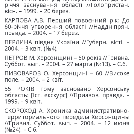
річчя заснування області //Голопристан.
вісн. – 1999. – 20 берез.
КАРПОВА А.В. Перший повоєнний рік: До
60-річчя утворення області //Наддніпрян.
правда. – 2004. – 17 берез.
ПЕРЛИНА півдня України //Губерн. вісті. –
2004. – 3 квіт. (№4).
ПЕТРОВ М. Херсонщині – 60 років //Гривна.
Суббот. вып. – 2004. – 27 марта (№13). – С.6.
ПИВОВАРОВ О. Херсонщині – 60 //Високе
поле. – 2004. – 2 квіт.
55 РОКІВ тому засновано Херсонську
область: [Іст. екскурс] //Приазов. правда. –
1999. – 9 квіт.
СКОРОХОД А. Хроника административно-
территориального передела Херсонщины
//Гривна. Суббот. вып. – 2004. – 12 июня
(№24). – С.6.