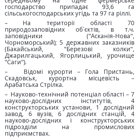
середньому на одне фермерське
господарство припадає 93,6 га
сільськогосподарських угідь та 97 га ріллі.
–
На території області 70
природозаповідних об`єктів, в т.ч.
заповідники ("Асканія-Нова",
Чорноморський); 5 державних заказників
(Бакайський, "Березові колки",
Джарилгацький, Ягорлицький, урочище
"Саги").
–
Відомі курорти – Гола Пристань,
Скадовськ, курортна місцевість –
Арабатська Стрілка.
–
Науково-технічний потенціал області – 7
науково-дослідних інститутів, 4
конструкторських установи, 1 дослідний
завод, 6 вузів, 6 дослідних станцій, 4
науково-дослідних і конструкторських
підрозділи на промислових
підприємствах.