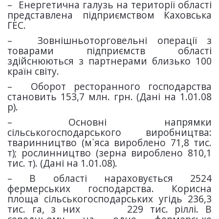
–
Енергетична галузь на території області
представлена підприємством Каховська
ГЕС.
–
Зовнішньоторговельні операції з
товарами підприємств області
здійснюються з партнерами близько 100
країн світу.
–
Оборот ресторанного господарства
становить 153,7 млн. грн. (Дані на 1.01.08
р).
–
Основні напрямки
сільськогосподарського виробництва:
тваринництво (м`яса вироблено 71,8 тис.
т); рослинництво (зерна вироблено 810,1
тис. т). (Дані на 1.01.08).
– В області нараховується 2524
фермерських господарства. Корисна
площа сільськогосподарських угідь 236,3
тис. га, з них 229 тис. ріллі. В