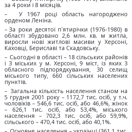
за 4 роки і 8 місяців.
–
У 1967 році область нагороджено
орденом Леніна.
–
За роки десятої п`ятирічки (1976-1980) в
області збудовано 2,6 млн. кв. м житла,
виросли нові житлові масиви у Херсоні,
Каховці, Бериславі та Скадовську.
–
Сьогодні в області – 18 сільських районів
і 3 міських у м. Херсоні, 9 міст, із яких 3
обласного підпорядкування, 30 селищ
міського типу, 660 сільських населених
пунктів.
–
Загальна кількість населення станом на
5 грудня 2001 року – 1172,7 тис. осіб, у т.ч.
чоловіків – 546,6 тис. осіб, або 46,6%, жінок
– 626,1 тис. осіб, або 53,4%, міського
населення – 702,3 тис. осіб, або 59,9%,
сільського – 470,4 тис. осіб, або 40,1%.
–
Основне населення – українці (361,1 тис.