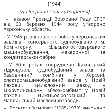
[1944]
(До 6
5
-річчя з часу утворення)
–
Наказом Президії Верховної Ради СРСР
від 30 березня 1944 року утворено
Херсонську область.
–
У 1945 р. відновлено роботу херсонських
заводів – консервного, суднобудівного ім.
Комінтерну, сільськогосподарського
машинобудування, макаронної та
кондитерської фабрик.
–
У 50-х роках споруджено Каховський
гідровузол, суднобудівний завод та
бавовняний комбінат у Херсоні,
електромашинобудівний завод у Новій
Каховці, целюлозний завод у
Цюрупинському, м`ясокомбінат у Новій
Каховці, Нижньосірогозький та
Чаплинський маслосирозаводи.
–
Восьму п`ятирічку (1965-1970) виконано