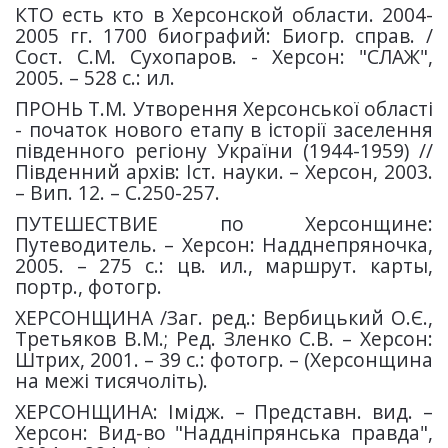
КТО есть кто в Херсонской области. 2004-
2005 гг. 1700 биографий: Биогр. справ. /
Сост. С.М. Сухопаров. - Херсон: "СЛАЖ",
2005. – 528 с.: ил.
ПРОНЬ Т.М. Утворення Херсонської області
- початок нового етапу в історії заселення
південного регіону України (1944-1959) //
Південний архів: Іст. науки. – Херсон, 2003.
– Вип. 12. – С.250-257.
ПУТЕШЕСТВИЕ по Херсонщине:
Путеводитель. – Херсон: Надднепряночка,
2005. – 275 с.: цв. ил., маршрут. карты,
портр., фотогр.
ХЕРСОНЩИНА /Заг. ред.: Вербицький О.Є.,
Третьяков В.М.; Ред. Зленко С.В. – Херсон:
Штрих, 2001. – 39 с.: фотогр. – (Херсонщина
на межі тисячоліть).
ХЕРСОНЩИНА: Імідж. – Представн. вид. –
Херсон: Вид-во "Наддніпрянська правда",