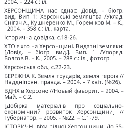
2004. – 224 с.: іл.
ХЕРСОНЩИНА нас єднає: Довід. – біогр.
вид. Вип. 1: Херсонські земляцтва /Уклад.
Снігач А., Кушнеренко М., Гореміков М. – К.,
2004. – 358 с.: іл., карта.
Історична довідка, с.18-26.
ХТО є хто на Херсонщині. Видатні земляки:
[Довід. – біогр. вид.]. Вип. 1 /Упоряд.
Болгов В. – К., 2005. – 288 с.: іл., фотогр.
Херсонська обл., с.22-23.
БЕРЕЖНА К. Земля трударів, земля героїв //
Наддніпрян. правда. – 2004. – 7 квіт. (№26).
ВДНХ в Херсоне //Новый фаворит. – 2004. –
Май. – С.2.
[Добірка матеріалів про соціально-
економічний розвиток Херсонщини] //
Губернатор. – 2005. - №22. – С.1-79.
ІСТОРИЧНІ віхи рідної Херсонщини: До 55-