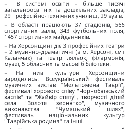
–
В системі освіти – більше тисячі
загальноосвітніх та дошкільних закладів,
29 професійно-технічних училищ, 29 вузів.
– В області працюють 37 стадіонів, 566
спортивних залів, 343 футбольних поля,
1457 спортивних майданчиків.
–
На Херсонщині діє 3 професійних театри
– 2 музично-драматичні (в м. Херсоні, смт
Каланчак) та театр ляльок, філармонія,
музеї, 5 обласних та масові бібліотеки.
–
На ниві культури Херсонщини
зародились: Всеукраїнський фестиваль
музичних вистав "Мельпомена Таврії",
фестивалі хорового співу "Чорнобаївський
заспів" та "Жайвір степу", творчості дітей
села "Золоте зернятко", музичного
виконавства "Чумацький шлях",
фестиваль національних культур
"Таврійська родина" та інші.