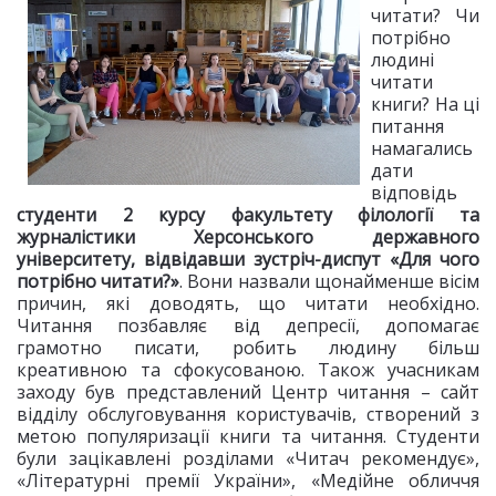
читати? Чи
потрібно
людині
читати
книги? На ці
питання
намагались
дати
відповідь
студенти 2 курсу факультету філології та
журналістики Херсонського державного
університету, відвідавши зустріч-диспут «Для чого
потрібно читати?»
. Вони назвали щонайменше вісім
причин, які доводять, що читати необхідно.
Читання позбавляє від депресії, допомагає
грамотно писати, робить людину більш
креативною та сфокусованою. Також учасникам
заходу був представлений Центр читання – сайт
відділу обслуговування користувачів, створений з
метою популяризації книги та читання. Студенти
були зацікавлені розділами «Читач рекомендує»,
«Літературні премії України», «Медійне обличчя