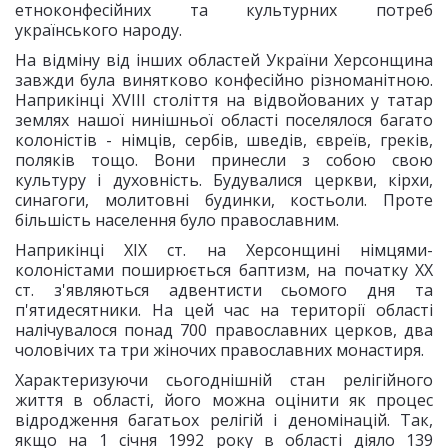
етноконфесійних та культурних потреб
українського народу.
На відміну від інших областей України Херсонщина
завжди була винятково конфесійно різноманітною.
Наприкінці ХVIII століття на відвойованих у татар
землях нашої нинішньої області поселялося багато
колоністів - німців, сербів, шведів, євреїв, греків,
поляків тощо. Вони принесли з собою свою
культуру і духовність. Будувалися церкви, кірхи,
синагоги, молитовні будинки, костьоли. Проте
більшість населення було православним.
Наприкінці XIX ст. на Херсонщині німцями-
колоністами поширюється баптизм, на початку XX
ст. з'являються адвентисти сьомого дня та
п'ятидесятники. На цей час на території області
налічувалося понад 700 православних церков, два
чоловічих та три жіночих православних монастиря.
Характеризуючи сьогоднішній стан релігійного
життя в області, його можна оцінити як процес
відродження багатьох релігій і деномінацій. Так,
якщо на 1 січня 1992 року в області діяло 139