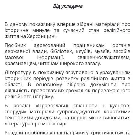
Від укладача
В даному покажчику вперше зібрані матеріали про
історичне минуле та сучасний стан релігійного
життя на Херсонщині.
Посібник адресований працівникам органів
державної влади, бібліотек, клубів, музеїв, засобів
масової інформації, священнослужителям,
краєзнавцям, читачам широкого загалу.
Літературу в покажчику згруповано з урахуванням
історичних періодів розвитку релігійного життя в
області. В основному зібрано документи про
діяльність православних громад як переважаючого
релігійного напряму.
В розділі «Православні спільноти і культові
споруди» матеріали супроводжуються короткими
текстовими довідками, на перше місце виноситься
література про монастирі.
Розділи посібника «Інші напрями у християнстві» та