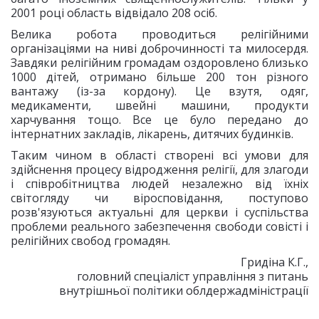
2001 році область відвідало 208 осіб.
Велика робота проводиться релігійними
організаціями на ниві доброчинності та милосердя.
Завдяки релігійним громадам оздоровлено близько
1000 дітей, отримано більше 200 тон різного
вантажу (із-за кордону). Це взутя, одяг,
медикаменти, швейні машини, продукти
харчування тощо. Все це було передано до
інтернатних закладів, лікарень, дитячих будинків.
Таким чином в області створені всі умови для
здійснення процесу відродження релігії, для злагоди
і співробітництва людей незалежно від їхніх
світогляду чи віросповідання, поступово
розв'язуються актуальні для церкви і суспільства
проблеми реального забезпечення свободи совісті і
релігійних свобод громадян.
Гридіна К.Г.,
головний спеціаліст управління з питань
внутрішньої політики облдержадміністрації