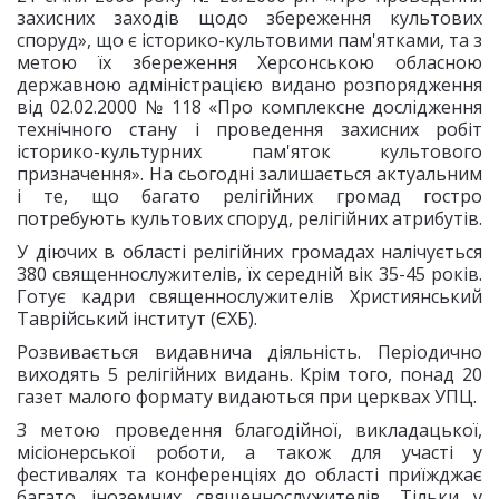
захисних заходів щодо збереження культових
споруд», що є історико-культовими пам'ятками, та з
метою їх збереження Херсонською обласною
державною адміністрацією видано розпорядження
від 02.02.2000 № 118 «Про комплексне дослідження
технічного стану і проведення захисних робіт
історико-культурних пам'яток культового
призначення». На сьогодні залишається актуальним
і те, що багато релігійних громад гостро
потребують культових споруд, релігійних атрибутів.
У діючих в області релігійних громадах налічується
380 священнослужителів, їх середній вік 35-45 років.
Готує кадри священнослужителів Християнський
Таврійський інститут (ЄХБ).
Розвивається видавнича діяльність. Періодично
виходять 5 релігійних видань. Крім того, понад 20
газет малого формату видаються при церквах УПЦ.
З метою проведення благодійної, викладацької,
місіонерської роботи, а також для участі у
фестивалях та конференціях до області приїжджає
багато іноземних священнослужителів. Тільки у