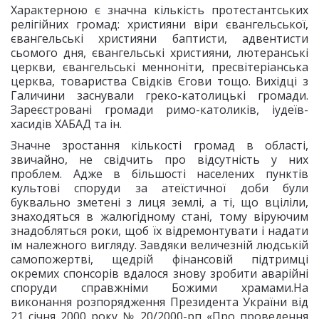
Характерною є значна кількість протестантських
релігійних громад: християни віри євангельської,
євангельські християни баптисти, адвентисти
сьомого дня, євангельські християни, лютеранські
церкви, євангельські менноніти, пресвітеріанська
церква, товариства Свідків Єгови тощо. Вихідці з
Галичини заснували греко-католицькі громади.
Зареєстровані громади римо-католиків, іудеїв-
хасидів ХАБАД та ін.
Значне зростання кількості громад в області,
звичайно, не свідчить про відсутність у них
проблем. Адже в більшості населених пунктів
культові споруди за атеїстичної доби були
буквально зметені з лиця землі, а ті, що вціліли,
знаходяться в жалюгідному стані, тому віруючим
знадобляться роки, щоб їх відремонтувати і надати
їм належного вигляду. Завдяки величезній людській
самопожертві, щедрій фінансовій підтримці
окремих спонсорів вдалося знову зробити аварійні
споруди справжніми Божими храмами.На
виконання розпорядження Президента України від
21 січня 2000 року № 20/2000-рп «Про проведення