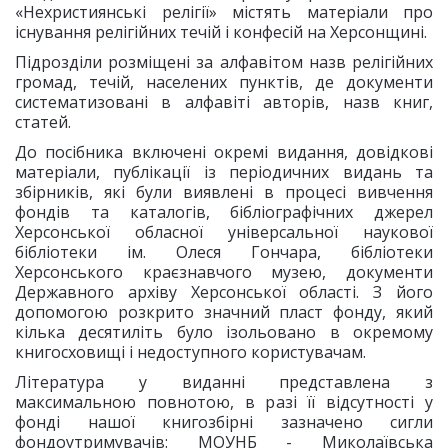
«Нехристиянські релігії» містять матеріали про
існування релігійних течій і конфесій на Херсонщині.
Підрозділи розміщені за алфавітом назв релігійних
громад, течій, населених пунктів, де документи
систематизовані в алфавіті авторів, назв книг,
статей.
До посібника включені окремі видання, довідкові
матеріали, публікації із періодичних видань та
збірників, які були виявлені в процесі вивчення
фондів та каталогів, бібліографічних джерел
Херсонської обласної універсальної наукової
бібліотеки ім. Олеся Гончара, бібліотеки
Херсонського краєзнавчого музею, документи
Державного архіву Херсонської області. З його
допомогою розкрито значний пласт фонду, який
кілька десятиліть було ізольовано в окремому
книгосховищі і недоступного користувачам.
Література у виданні представлена з
максимальною повнотою, в разі її відсутності у
фонді нашої книгозбірні зазначено сигли
фондоутримувачів: МОУНБ - Миколаївська