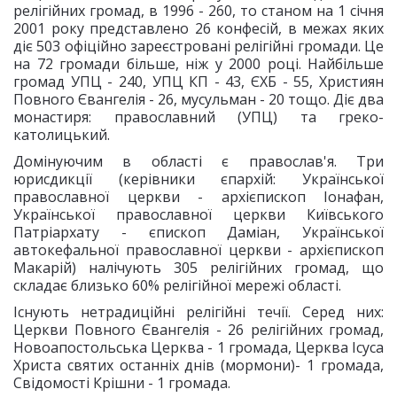
релігійних громад, в 1996 - 260, то станом на 1 січня
2001 року представлено 26 конфесій, в межах яких
діє 503 офіційно зареєстровані релігійні громади. Це
на 72 громади більше, ніж у 2000 році. Найбільше
громад УПЦ - 240, УПЦ КП - 43, ЄХБ - 55, Християн
Повного Євангелія - 26, мусульман - 20 тощо. Діє два
монастиря: православний (УПЦ) та греко-
католицький.
Домінуючим в області є православ'я. Три
юрисдикції (керівники єпархій: Української
православної церкви - архієпископ Іонафан,
Української православної церкви Київського
Патріархату - єпископ Даміан, Української
автокефальної православної церкви - архієпископ
Макарій) налічують 305 релігійних громад, що
складає близько 60% релігійної мережі області.
Існують нетрадиційні релігійні течії. Серед них:
Церкви Повного Євангелія - 26 релігійних громад,
Новоапостольська Церква - 1 громада, Церква Ісуса
Христа святих останніх днів (мормони)- 1 громада,
Свідомості Крішни - 1 громада.