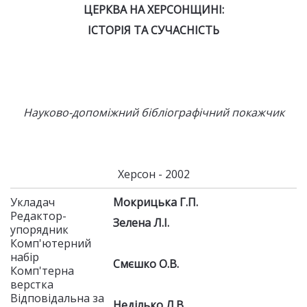
ЦЕРКВА НА ХЕРСОНЩИНІ:
ІСТОРІЯ ТА СУЧАСНІСТЬ
Науково-допоміжний бібліографічний покажчик
Херсон - 2002
Укладач
Мокрицька Г.П.
Редактор-
Зелена Л.І.
упорядник
Комп'ютерний
набір
Смєшко О.В.
Комп'терна
верстка
Відповідальна за
Неділько Л.В.