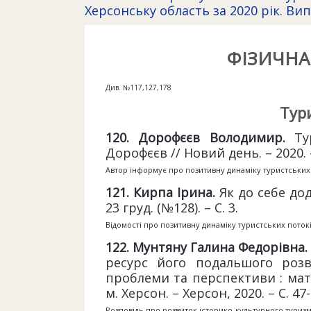
Херсонську область за 2020 рік. Вип
ФІЗИЧНА
Див. №117,127,178
Тур
1
20. Дорофєєв Володимир.
Ту
Дорофєєв // Новий день. – 2020. –
Автор інформує про позитивну динаміку туристських 
121. Кирпа Ірина.
Як до себе дод
23 груд. (№128). – С. 3.
Відомості про позитивну динаміку туристських потокі
122. Мунтяну Галина Федорівна.
ресурс його подальшого розв
проблеми та перспективи : матер
м. Херсон. – Херсон, 2020. – С. 47
Розповідь про розвиток історико-культурного туризм