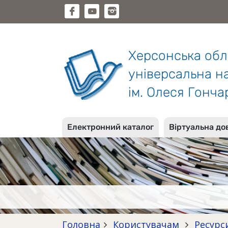
Херсонська об
універсальна на
ім. Олеся Гонча
Електронний каталог
Віртуальна до
Головна
Користувачам
Ресурс