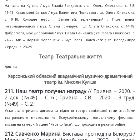
На Івана на Купала / муз. Віталія Болдирєва ; сл. Олега Олексюка, с. 6-8,
11‑13. Казав мені батько / муз. Валентина Плаксєєва ; сл. Олега Олексюка,
с. 9-10. Холодне небо ; Зелен-гай, зелененький ; Пісня воїна-
інтернаціоналіста / муз. Олени Гончарук ; сл. Олега Олексюка, с. 14-18.
Добропілля, моє Добропілля / муз. Павла Панченка ; сл. Олега Олексюка, с.
21-22. Ми – моряки херсонські / муз. Ігоря Полєвікова ; сл. Володимира
Середи, с. 23-25.
Театр. Театральне життя
Див. №7
Херсонський обласний академічний музично‑драматичний
театр ім. Миколи Куліша
2
11. Наш театр получил
награду
// Гривна. – 2020. –
2 дек. (№49). – С. 6 ; Гривна – СВ. – 2020. – 3 груд.
(№49). – С. 2.
Установа отримала диплом за підняття гостро-соціальної теми засобами
театрального мистецтва на Всеукраїнському театральному фестивалі
вистав на камерній сцені "Face to face", що проходив в режимі online.
212. Савченко Марина.
Вистава про події в Білорусі /