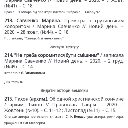
Марина Савченко // Новий день. – 2020. – 7 жовт.
(№41). – С. 18.
Враження автора від прем'єри вистави "Ображені. Білорусь".
213. Савченко Марина.
Прем'єра з грузинським
колоритом / Марина Савченко // Новий день. –
2020. – 28 жовт. (№44). – С. 18.
Про виставу "Станцюй зі мною танго".
Актори театру
214. "Не треба соромитися бути смішним"
/ записала
Марина Савченко // Новий день. – 2020. – 2 груд.
(№49). – С. 14.
Інтерв'ю з
Є. Гамаюновим
.
Див. також №8
Видатні актори-земляки
2
15. Тихон (архим.).
Об одной христианской кончине
/ архим. Тихон // Православ. Таврія. – 2020. –
Жовтень (№10). – С. 11-12 ; Листопад (№11). – С. 15.
Спогади автора про останні дні життя
С. Ф. Бондарчука
, актора, режисера,
уродженця смт Білозерки.