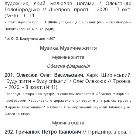
Художник, який малював ногами / Олександр
Голобородько // Днепров. просп. – 2020. – 7 окт.
(№36). – С. 11.
У статті йдеться про
Г. П. Шила
, уродженця с. Британи (нині – смт Дніпряни
Новокаховської міської ради).
Про
О. О. Шовкуненка
див. №307
Музика. Музичне життя
Музичне життя
Обласна філармонія
201. Олексюк Олег Васильович.
Харіс Ширінський:
"Буду жити – буду співати" / Олег Олексюк // Тронка.
– 2020. – 8 жовт. (№41).
Розповідь автора про зустріч з солістом-вокалістом Обласної філармонії,
професором Херсонського державного університету в рамках проєкту
"Гордість Херсонщини" в Обласній універсальній науковій бібліотеці ім.
Олеся Гончара.
Музична освіта
202. Гричанюк Петро Іванович
// Придніпр. зірка. –