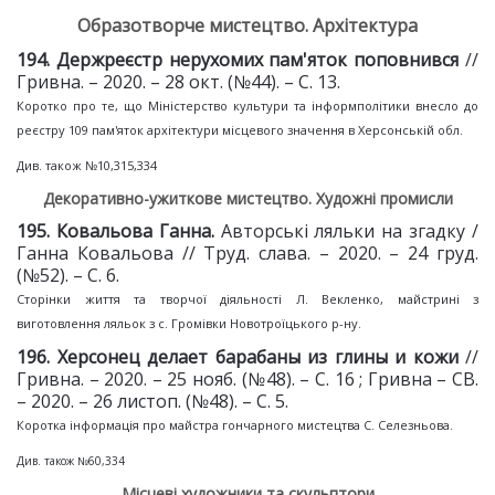
Образотворче мистецтво. Архітектура
1
94. Держреєстр нерухомих пам'яток
поповнився
//
Гривна. – 2020. – 28 окт. (№44). – С. 13.
Коротко про те, що Міністерство культури та інформполітики внесло до
реєстру 109 пам'яток архітектури місцевого значення в Херсонській обл.
Див. також №10,315,334
Декоративно-ужиткове мистецтво. Художні промисли
1
95. Ковальова Ганна.
Авторські ляльки на згадку /
Ганна Ковальова // Труд. слава. – 2020. – 24 груд.
(№52). – С. 6.
Сторінки життя та творчої діяльності Л. Векленко, майстрині з
виготовлення ляльок з с. Громівки Новотроїцького р-ну.
196. Херсонец делает барабаны
из глины и кожи
//
Гривна. – 2020. – 25 нояб. (№48). – С. 16 ; Гривна – СВ.
– 2020. – 26 листоп. (№48). – С. 5.
Коротка інформація про майстра гончарного мистецтва С. Селезньова.
Див. також №60,334
Місцеві художники та скульптори