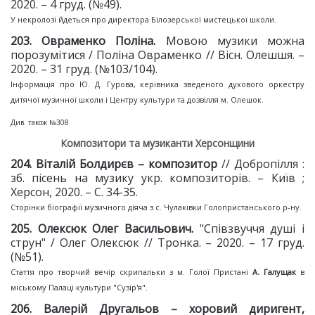
2020. – 4 груд. (№49).
У некролозі йдеться про директора Білозерської мистецької школи.
203. Овраменко Поліна.
Мовою музики можна
порозумітися / Поліна Овраменко // Вісн. Олешшя. –
2020. – 31 груд. (№103/104).
Інформація про Ю. Д. Гурова, керівника зведеного духового оркестру
дитячої музичної школи і Центру культури та дозвілля м. Олешок.
Див. також №308
Композитори та музиканти Херсонщини
204. Віталій Болдирєв –
композитор
// Добропілля :
зб. пісень на музику укр. композиторів. – Київ ;
Херсон, 2020. – С. 34-35.
Сторінки біографії музичного діяча з с. Чулаківки Голопристанського р-ну.
205. Олексюк Олег Васильович.
"Співзвуччя душі і
струн" / Олег Олексюк // Тронка. – 2020. – 17 груд.
(№51).
Стаття про творчий вечір скрипальки з м. Голої Пристані
А. Галущак
в
міському Палаці культури "Сузір'я".
206. Валерій Другальов –
хоровий диригент,