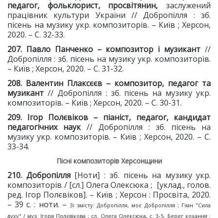
педагог, фольклорист, просвітянин,
заслужений
працівник культури України // Добропілля : зб.
пісень на музику укр. композиторів. – Київ ; Херсон,
2020. – С. 32-33.
207. Павло Панченко –
композитор і музикант
//
Добропілля : зб. пісень на музику укр. композиторів.
– Київ ; Херсон, 2020. – С. 31-32.
208. Валентин Плаксєєв –
композитор, педагог та
музикант
// Добропілля : зб. пісень на музику укр.
композиторів. – Київ ; Херсон, 2020. – С. 30-31.
209. Ігор Полєвіков –
піаніст, педагог, кандидат
педагогічних наук
// Добропілля : зб. пісень на
музику укр. композиторів. – Київ ; Херсон, 2020. – С.
33-34.
Пісні композиторів Херсонщини
210. Добропілля
[Ноти] : зб. пісень на музику укр.
композиторів / [сл.] Олега Олексюка ; [уклад., голов.
ред. Ігор Полєвіков]. – Київ ; Херсон : Просвіта, 2020.
– 39 с. : ноти. –
Зі змісту: Добропілля, моє Добропілля ; Гімн "Сила
духу" / муз. Ігоря Полєвікова ; сл. Олега Олексюка, с. 3-5. Берег кохання ;