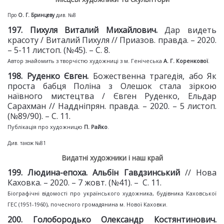
Про
О. Г. Бринцев
у
див. №8
1
97. Пихуля Виталий Михайлович.
Дар видеть
красоту / Виталий Пихуля // Приазов. правда. – 2020.
– 5-11 листоп. (№45). – С. 8.
Автор знайомить з творчістю художниці з м. Генічеська
А. Г. Коренков
ої
.
19
8. Руденко Євген.
Божественна трагедія, або Як
проста бабця Поліна з Олешок стала зіркою
наївного мистецтва / Євген Руденко, Ельдар
Сарахман // Наддніпрян. правда. – 2020. – 5 листоп.
(№89/90). – С. 11.
Публікація про художницю
П. Райко
.
Див. також №81
Видатні художники і наш край
199. Людина-епоха. Альбін Гавдзинський
// Нова
Каховка. – 2020. – 7 жовт. (№41). – С. 11.
Біографічні відомості про українського художника, будівника Каховської
ГЕС (1951-1960), почесного громадянина м. Нової Каховки.
200. Голобородько Олександр Костянтинович.