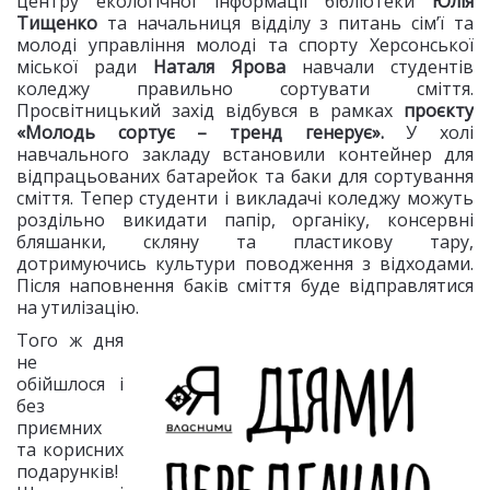
центру екологічної інформації бібліотеки
Юлія
Тищенко
та начальниця відділу з питань сім’ї та
молоді управління молоді та спорту Херсонської
міської ради
Наталя Ярова
навчали студентів
коледжу правильно сортувати сміття.
Просвітницький захід відбувся в рамках
проєкту
«Молодь сортує – тренд генерує».
У холі
навчального закладу встановили контейнер для
відпрацьованих батарейок та баки для сортування
сміття. Тепер студенти і викладачі коледжу можуть
роздільно викидати папір, органіку, консервні
бляшанки, скляну та пластикову тару,
дотримуючись культури поводження з відходами.
Після наповнення баків сміття буде відправлятися
на утилізацію.
Того ж дня
не
обійшлося і
без
приємних
та корисних
подарунків!