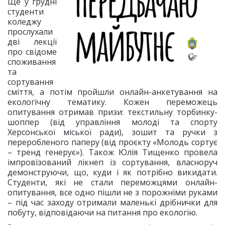
Ще у грудні
студенти
коледжу
прослухали
дві лекції
про свідоме
споживання
та
сортування
сміття, а потім пройшли онлайн-анкетування на
екологічну тематику. Кожен переможець
опитування отримав призи: текстильну торбинку-
шоппер (від управління молоді та спорту
Херсонської міської ради), зошит та ручки з
переробленого паперу (від проєкту «Молодь сортує
– тренд генерує»). Також Юлія Тищенко провела
імпровізований лікнеп із сортування, власноруч
демонструючи, що, куди і як потрібно викидати.
Студенти, які не стали переможцями онлайн-
опитування, все одно пішли не з порожніми руками
– під час заходу отримали маленькі дрібнички для
побуту, відповідаючи на питання про екологію.