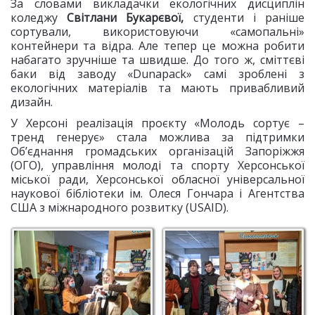
За словами викладачки екологічних дисциплін
коледжу
Світлани Букарєвої,
студенти і раніше
сортували, використовуючи «самопальні»
контейнери та відра. Але тепер це можна робити
набагато зручніше та швидше. До того ж, сміттєві
баки від заводу «Dunapack» самі зроблені з
екологічних матеріалів та мають привабливий
дизайн.
У Херсоні реалізація проєкту «Молодь сортує –
тренд генерує» стала можлива за підтримки
Об’єднання громадських організацій Запоріжжя
(ОГО), управління молоді та спорту Херсонської
міської ради, Херсонської обласної універсальної
наукової бібліотеки ім. Олеся Гончара і Агентства
США з міжнародного розвитку (USAID).