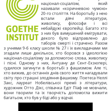
націонал-соціалізм, який
називали «коричневою чумою»
20-го століття. На боротьбу з нею
встали діячі літератури,
живопису, філософи і всі
небайдужі європейці. Багато хто
з них був вимушений емігрувати,
декого було відправлено до
таборів смерті і страчено. Разом
з учнями 9-б класу школи № 27 і їх викладачами ми
згадали лише декількох, хто боровся з ідеологією
націонал-соціалізму за допомогою слова, живопису
і пісні. Одному з них, Антуану де Сент-Екзюпері,
судилося загинути в боротьбі з фашизмом. Але ті,
хто вижив, до останніх днів свого життя нагадували
світу про страшні злодіяння фашизму. Поетеса Неллі
Закс, лауреат Нобелівської премії з літератури,
художник Отто Дікс, співачка Едіт Піаф не мовчали,
вони творили та їх творчість допомогла вижити
багатьом, хто був у біді або у відчаї.