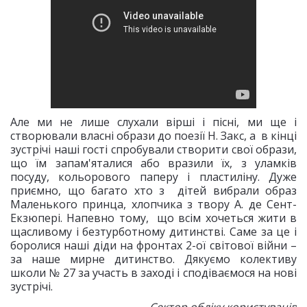
Але ми не лише слухали вірші і пісні, ми ще і
створювали власні образи до поезії Н. Закс, а в кінці
зустрічі наші гості спробували створити свої образи,
що їм запам'яталися або вразили їх, з уламків
посуду, кольорового паперу і пластиліну. Дуже
приємно, що багато хто з дітей вибрали образ
Маленького принца, хлопчика з твору А. де Сент-
Екзюпері. Напевно тому, що всім хочеться жити в
щасливому і безтурботному дитинстві. Саме за це і
боролися наші діди на фронтах 2-ої світової війни –
за наше мирне дитинство. Дякуємо колективу
школи № 27 за участь в заході і сподіваємося на нові
зустрічі.