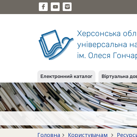
Херсонська об
універсальна на
ім. Олеся Гонча
Електронний каталог
Віртуальна до
Головна
Користувачам
Ресурс