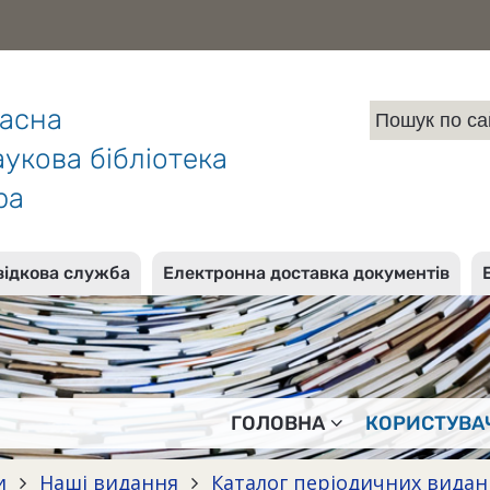
ласна
укова бібліотека
ра
відкова служба
Електронна доставка документів
ГОЛОВНА
КОРИСТУВА
и
Наші видання
Каталог періодичних вида