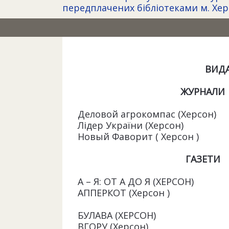
передплачених бібліотеками м. Херс
ВИД
ЖУРНАЛИ
Деловой агрокомпас (Херсон)
Лідер України (Херсон)
Новый Фаворит ( Херсон )
ГАЗЕТИ
А – Я: ОТ А ДО Я (ХЕРСОН)
АППЕРКОТ (Херсон )
БУЛАВА (ХЕРСОН)
ВГОРУ (Херсон)