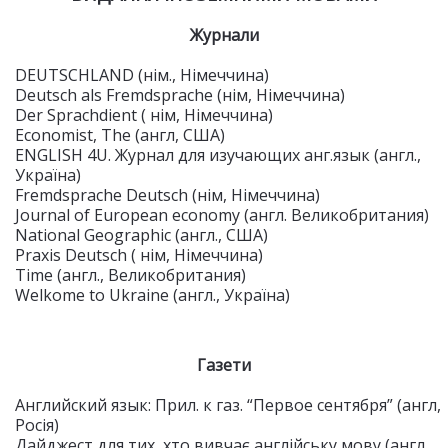
Журнали
DEUTSCHLAND (нім., Німеччина)
Deutsch als Fremdsprache (нім, Німеччина)
Der Sprachdient ( нім, Німеччина)
Economist, The (англ, США)
ENGLISH 4U. Журнал для изучающих анг.язык (англ.,
Україна)
Fremdsprache Deutsch (нім, Німеччина)
Journal of European economy (англ. Великобритания)
National Geographic (англ., США)
Praxis Deutsch ( нім, Німеччина)
Time (англ., Великобритания)
Welkome to Ukraine (англ., Україна)
Газети
Английский язык: Прил. к газ. “Первое сентября” (англ,
Росія)
Дайджест для тих, хто вивчає англійську мову (англ.,