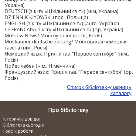
Україна)
DEUTSCH (з к-ту «Шкільний світ») (нім, Україна)
DZIENNIK KIYOWSKI (пол., Польща)
ENGLISH (з к-ту «Шкільний світ») (англ, Україна)
LE FRANCAIS ( з к-ту «Шкільний світ» (фр, Україна)
Moscow News/ Москоу ньюс (англ., Росія)
Moskauner deutsche zeitung/ Московская немецкая
газета (нім., Росія)
Немецкий язык: Прил. к газ. “Первое сентября” (нім.,
Росія)
Noйес лебен (нім., Німеччина)
Французский язик: Прил. к газ. “Первое сентября” (фр,
Росія)
Список бібліотек-учасниць
каталогу
Про бібліотеку
Історична довідка
Бібліотека сьогодні
Графік роботи