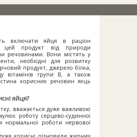
дять включати яйця в раціон
ки цей продукт від природи
и речовинами. Вони містять у
енти, необхідні для розвитку
арчовий продукт, джерело білка,
ду вітамінів групи В, а також
астина корисних речовин яєць
сні яйця?
втку, вважається дуже важливою
мулює роботу серцево-судинної
ля нормальної роботи нервової
– дуже корисні різновиди жирних