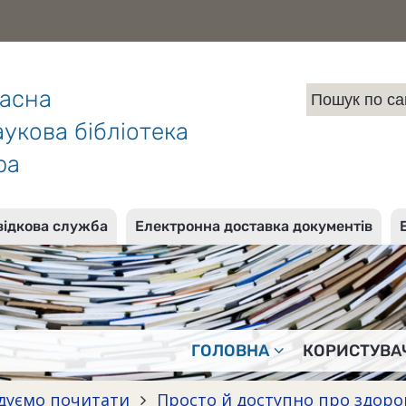
ласна
укова бібліотека
ра
відкова служба
Електронна доставка документів
ГОЛОВНА
КОРИСТУВА
дуємо почитати
Просто й доступно про здоро