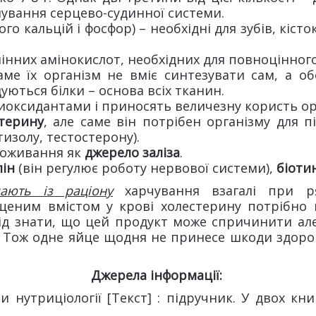
нування серцево-судинної системи.
го кальцій і фосфор) – необхідні для зубів, кісто
одня.
амінних амінокислот, необхідних для повноцінног
ме їх організм не вміє синтезувати сам, а о
удуються білки – основа всіх тканин.
оксидантами і приносять величезну користь ор
терину
, але саме він потрібен організму для п
изолу, тестостерону).
поживання як
джерело заліза
.
лін
(він регулює роботу нервової системи),
біоти
ають із раціону
харчування взагалі при ря
ищеним вмістом у крові холестерину потрібно 
лід знати, що цей продукт може спричинити але
. Тож одне яйце щодня не принесе шкоди здоро
Джерела інформації:
нутриціології [Текст] : підручник. У двох книга