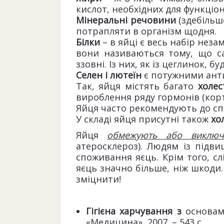
кислот, необхідних для функціо
Мінеральні речовини
(здебільшо
потрапляти в організм щ
Білки
– в яйці є весь набір нез
вони називаються тому, що са
ззовні. Із них, як із цеглинок, б
Селен і лютеїн
є потужними анти
Так, яйця містять багато
холес
вироблення ряду гормонів (корт
Яйця часто рекомендують до с
У складі яйця присутні також
хо
Яйця
обмежують або виключ
атеросклероз). Людям із підв
споживання яєць. Крім того, с
яєць значно більше, ніж шкоди
зміцнити!
Гігієна харчування з
основами 
«Медицина», 2007. – 543 с.