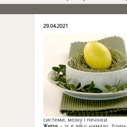
29.04.2021
системи, мозку і печінки.
Жири
– їх в яйці чимало, близь