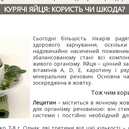
КУРЯЧІ ЯЙЦЯ: КОРИСТЬ ЧИ ШКОДА?
Сьогодні більшість лікарів ра
здорового харчування, оскіль
надзвичайно насичений поживним
збалансованому стані всі компон
живого організму. Яйця – цінний х
вітамінів A, D, E, каротину і ря
мінеральних речовин. Основна ч
зосереджена в жовтку.
Тож чим кори
Лецитин
– міститься в яєчному жо
для організму речовиною: він сти
системи і постійно необхідний д
ко 7-8 г. Однак дві третини від цієї кількості 