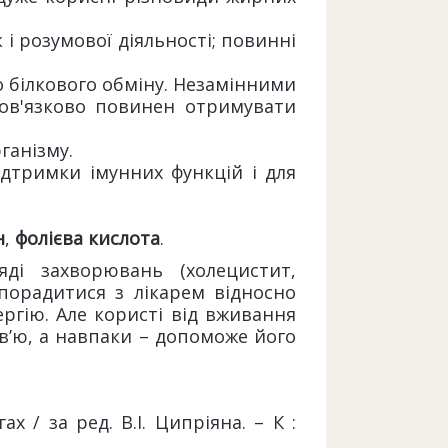
к і розумової діяльності; повинні
о білкового обміну. Незамінними
бов'язково повинен отримувати
ганізму.
ідтримки імунних функцій і для
н
,
фолієва кислота
.
ді захворювань (холецистит,
порадитися з лікарем відносно
ргію. Але користі від вживання
в’ю, а навпаки – допоможе його
х / за ред. В.І. Ципріяна. – К :