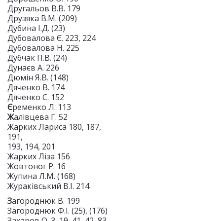
Другальов В.В. 179
Друзяка В.М. (209)
Дубина І.Д. (23)
Дубовалова Є. 223, 224
Дубовалова Н. 225
Дубчак П.В. (24)
Дунаєв А. 226
Дюмін Я.В. (148)
Дяченко В. 174
Дяченко С. 152
Є
ременко Л. 113
Ж
алівцева Г. 52
Жарких Лариса 180, 187,
191,
193, 194, 201
Жарких Ліза 156
Жовтоног Р. 16
Жупина Л.М. (168)
Жураківський В.І. 214
З
агороднюк В. 199
Загороднюк Ф.І. (25), (176)
Захаров О. 3, 19, 41, 42, 83,