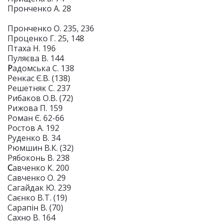
Пронченко А. 28
Пронченко О. 235, 236
Проценко Г. 25, 148
Птаха Н. 196
Пуляєва В. 144
Р
адомська С. 138
Ренкас Є.В. (138)
Решетняк С. 237
Рибаков О.В. (72)
Рижова П. 159
Роман Є. 62-66
Ростов А. 192
Руденко В. 34
Рюмшин В.К. (32)
Рябоконь В. 238
С
авченко К. 200
Савченко О. 29
Сагайдак Ю. 239
Саєнко В.Т. (19)
Сарапін В. (70)
Сахно В. 164