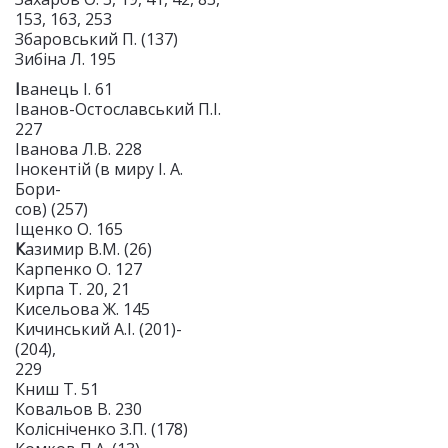
153, 163, 253
Збаровський П. (137)
Зибіна Л. 195
І
ванець І. 61
Іванов-Остославський П.І.
227
Іванова Л.В. 228
Інокентій (в миру І. А.
Бори-
сов) (257)
Іщенко О. 165
К
азимир В.М. (26)
Карпенко О. 127
Кирпа Т. 20, 21
Кисельова Ж. 145
Кичинський А.І. (201)-
(204),
229
Книш Т. 51
Ковальов В. 230
Колісніченко З.П. (178)