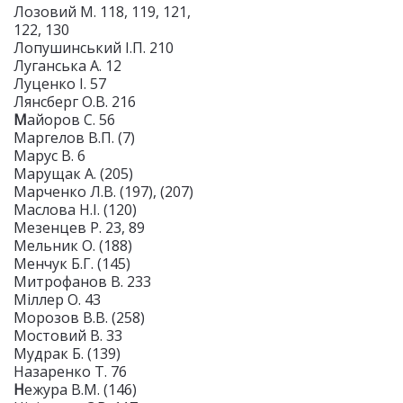
Лозовий М. 118, 119, 121,
122, 130
Лопушинський І.П. 210
Луганська А. 12
Луценко І. 57
Лянсберг О.В. 216
М
айоров С. 56
Маргелов В.П. (7)
Марус В. 6
Марущак А. (205)
Марченко Л.В. (197), (207)
Маслова Н.І. (120)
Мезенцев Р. 23, 89
Мельник О. (188)
Менчук Б.Г. (145)
Митрофанов В. 233
Міллер О. 43
Морозов В.В. (258)
Мостовий В. 33
Мудрак Б. (139)
Назаренко Т. 76
Н
ежура В.М. (146)