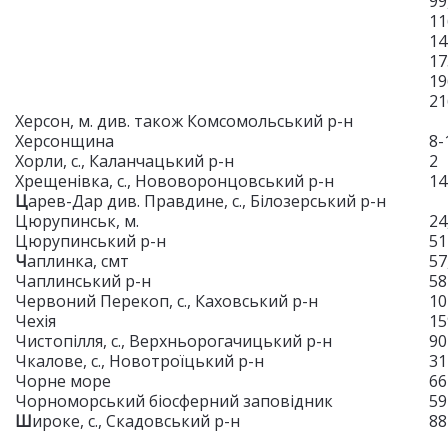
99
11
14
17
19
21
Херсон, м. див. також Комсомольський р-н
Херсонщина
8-
Хорли, с., Каланчацький р-н
2
Хрещенівка, с., Нововоронцовський р-н
14
Ц
арев-Дар див. Правдине, с., Білозерський р-н
Цюрупинськ, м.
24
Цюрупинський р-н
51
Ч
аплинка, смт
57
Чаплинський р-н
5
Червоний Перекоп, с., Каховський р-н
10
Чехія
15
Чистопілля, с., Верхньорогачицький р-н
90
Чкалове, с., Новотроїцький р-н
31
Чорне море
66
Чорноморський біосферний заповідник
59
Ш
ироке, с., Скадовський р-н
88