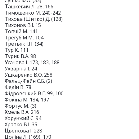
Сушко Ф.О. (33)
Т
ашкевич Л. 28, 166
Тимошенко М. 240-242
Тихова (Шитко) Д. (128)
Тихонов В.І. 15
Топчій М. 141
Трегуб М.М. 104
Третьяк І.П. (34)
Тур К. 111
Турик В.А. 98
У
сачова І. 173, 183, 188
Ухваріна І. 24
Ушкаренко В.О. 258
Ф
альц-Фейн С.Б. (2)
Федін В. 78
Фідровський В.Г. 99, 100
Фокіна М. 184, 197
Фортус М. (3)
Х
мель В.А. 216
Хорунжий С. 94
Храпко В.І. 35
Ц
вєткова І. 228
Цоліна Л. (169), 170