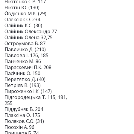
Нікітенко С.В. 117
Нікітін Ю. (130)
О
вдієнко М.К. (29)
Олексюк О. 234
Олійник К.С. (30)
Олійник Олександр 77
Олійник Олена 32,75
Остроумова В. 87
П
авличко Д. (210)
Павлова І. 176, 185
Панченко М. 86
Параскевич П.К. 208
Пасічник О. 150
Перетяпко Д. (40)
Петрієв В. (193)
Пироженко І.К. (147)
Підгородецька Т. 115, 181,
255
Піддубняк В. 204
Плаксіна О. 175
Поляков С.О. (31)
Посохін А. 96
Прищепа Б. 74