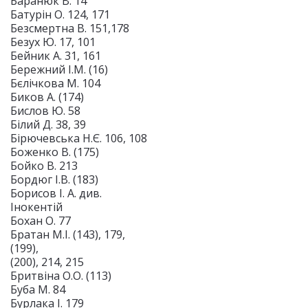
Баранюк В. 14
Батурін О. 124, 171
Безсмертна В. 151,178
Безух Ю. 17, 101
Бейник А. 31, 161
Бережний І.М. (16)
Бєлічкова М. 104
Биков А. (174)
Бислов Ю. 58
Білий Д. 38, 39
Бірючевська Н.Є. 106, 108
Боженко В. (175)
Бойко В. 213
Бордюг І.В. (183)
Борисов І. А. див.
Інокентій
Бохан О. 77
Братан М.І. (143), 179,
(199),
(200), 214, 215
Бритвіна О.О. (113)
Буба М. 84
Бурлака І. 179