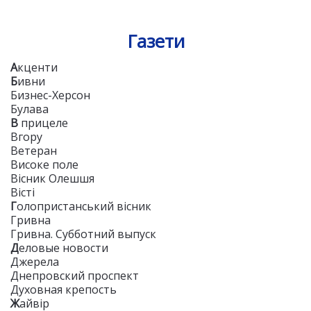
Газети
А
кценти
Б
ивни
Бизнес-Херсон
Булава
В
прицеле
Вгору
Ветеран
Високе поле
Вісник Олешшя
Вісті
Г
олопристанський вісник
Гривна
Гривна. Субботний выпуск
Д
еловые новости
Джерела
Днепровский проспект
Духовная крепость
Ж
айвір