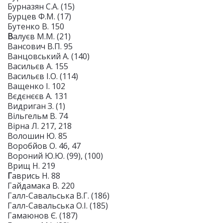
Бурназян С.А. (15)
Бурцев Ф.М. (17)
Бутенко В. 150
В
алуєв М.М. (21)
Вансович В.П. 95
Ванцовський А. (140)
Васильєв А. 155
Васильєв І.О. (114)
Ващенко І. 102
Вєдєнєєв А. 131
Видриган З. (1)
Вільгельм В. 74
Вірна Л. 217, 218
Волошин Ю. 85
Воробйов О. 46, 47
Вороний Ю.Ю. (99), (100)
Врищ Н. 219
Г
аврись Н. 88
Гайдамака В. 220
Галл-Савальська В.Г. (186)
Галл-Савальська О.І. (185)
Гамаюнов Є. (187)