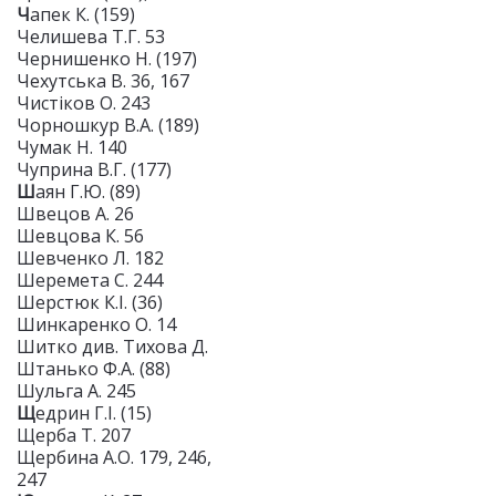
Ч
апек К. (159)
Челишева Т.Г. 53
Чернишенко Н. (197)
Чехутська В. 36, 167
Чистіков О. 243
Чорношкур В.А. (189)
Чумак Н. 140
Чуприна В.Г. (177)
Ш
аян Г.Ю. (89)
Швецов А. 26
Шевцова К. 56
Шевченко Л. 182
Шеремета С. 244
Шерстюк К.І. (36)
Шинкаренко О. 14
Шитко див. Тихова Д.
Штанько Ф.А. (88)
Шульга А. 245
Щ
едрин Г.І. (15)
Щерба Т. 207
Щербина А.О. 179, 246,
247