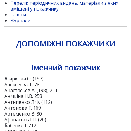
Перелік періодичних видань, матеріали з яких
вміщені у покажчику
Газети
Журнали
ДОПОМІЖНІ ПОКАЖЧИКИ
Іменний покажчик
А
гаркова О. (197)
Алексеєва Т. 78
Анастасьєв А. (198), 211
Анічкіна Н.В. 258
Антипенко Л.Ф. (112)
Антонова Г. 169
Артеменко В. 80
Афанасьєв І.П. (20)
Б
абенко І. 212