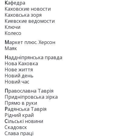
К
афедра
Каховские новости
Каховська зоря
Киевские ведомости
Ключи
Колесо
М
аркет плюс. Херсон
Маяк
Н
аддніпрянська правда
Нова Каховка
Нове життя
Новий день
Новий час
П
равославна Таврія
Придніпровська зірка
Прямо в руки
Р
адянська Таврія
Рідний край
С
ільські новини
Скадовск
Слава праці