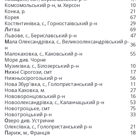
Комсомольський р-н, м. Херсон
10
Конка, р.
21
Корея
67
Костянтинівка, с., Горностаївський р-н
29
Л
итва
69
Львове, с., Бериславський р-н
47
М
ала Олександрівка, с., Великоолександрівський р-
36
н
Малокаховка, с., Каховський р-н
55
Море див. Чорне
Музиківка, с., Білозерський р-н
10
Н
ижні Сірогози, смт
17
Нижньосірогозький р-н
56
Нова Збур'ївка, с., Голопристанський р-н
11
Нова Каховка, м.
27
Нововоронцовський р-н
16
Новоолександрівка, с., Каланчацький р-н
53
Новотроїцьке, смт
75
Новотроїцький р-н
33
О
зеро див. Устричне
Олексіївка, с., Голопристанський р-н
21
П
ариж, м., Франція
18