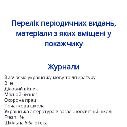
Перелік періодичних видань,
матеріали з яких вміщені у
покажчику
Журнали
В
ивчаємо українську мову та літературу
Віче
Д
іловий вісник
М
ясной бизнес
О
хорона праці
П
очаткова школа
У
країнська література в загальноосвітній школі
F
resh life
Ш
кільна бібліотека