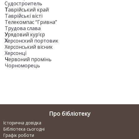
Судостроитель
Т
аврійський край
Таврійські вісті
Телекомпас “Гривна”
Трудова слава
У
рядовий кур’єр
Х
ерсонский портовик
Херсонський вісник
Херсонці
Ч
ервоний промінь
Чорноморець
Про бібліотеку
Історична довідка
Бібліотека сьогодні
Графік роботи