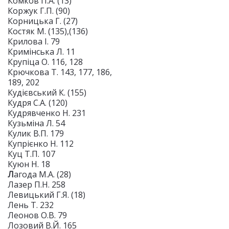
Комков П.А. (13)
Коржук Г.П. (90)
Корницька Г. (27)
Костяк М. (135),(136)
Крилова І. 79
Кримінська Л. 11
Крупіца О. 116, 128
Крючкова Т. 143, 177, 186,
189, 202
Кудієвський К. (155)
Кудря С.А. (120)
Кудрявченко Н. 231
Кузьміна Л. 54
Кулик В.П. 179
Купрієнко Н. 112
Куц Т.П. 107
Куюн Н. 18
Л
агода М.А. (28)
Лазер П.Н. 258
Левицький Г.Я. (18)
Лень Т. 232
Леонов О.В. 79
Лозовий В.Й. 165