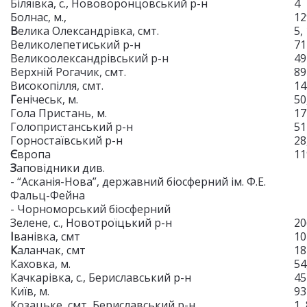
Біляївка, с., Нововоронцовський р-н
4
Болнас, м.,
12
В
елика Олександрівка, смт.
5,
Великолепетиський р-н
71
Великоолександрівський р-н
49
Верхній Рогачик, смт.
89
Високопілля, смт.
1
Г
енічеськ, м.
50
Гола Пристань, м.
17
Голопристанський р-н
51
Горностаївський р-н
28
Є
вропа
11
З
аповідники див.
- “Асканія-Нова”, державний біосферний ім. Ф.Е.
Фальц-Фейна
- Чорноморський біосферний
Зелене, с., Новотроїцький р-н
20
І
ванівка, смт
10
К
аланчак, смт
18
Каховка, м.
54
Качкарівка, с., Бериславський р-н
45
Київ, м.
93
Козацьке, смт, Бериславський р-н
1,