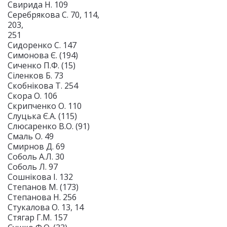
Свирида Н. 109
Серебрякова С. 70, 114,
203,
251
Сидоренко С. 147
Симонова Є. (194)
Сиченко П.Ф. (15)
Сіленков Б. 73
Скобнікова Т. 254
Скора О. 106
Скрипченко О. 110
Слуцька Є.А. (115)
Слюсаренко В.О. (91)
Смаль О. 49
Смирнов Д. 69
Соболь А.Л. 30
Соболь Л. 97
Сошнікова І. 132
Степанов М. (173)
Степанова Н. 256
Стукалова О. 13, 14
Стягар Г.М. 157