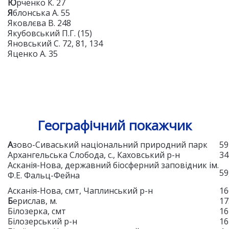
Ю
рченко К. 27
Я
блонська А. 55
Яковлєва В. 248
Якубовський П.Г. (15)
Яновський С. 72, 81, 134
Яценко А. 35
Географічний покажчик
А
зово-Сиваський національний природний парк
59
Архангельська Слобода, с., Каховський р-н
34
Асканія-Нова, державний біосферний заповідник ім.
59
Ф.Е. Фальц-Фейна
Асканія-Нова, смт, Чаплинський р-н
16
Б
ерислав, м.
17
Білозерка, смт
16
Білозерський р-н
16