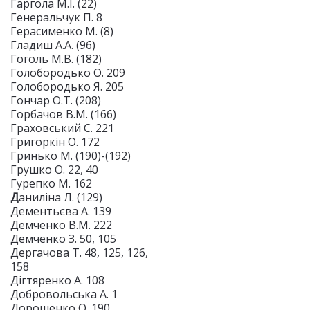
Гаргола М.І. (22)
Генеральчук П. 8
Герасименко М. (8)
Гладиш А.А. (96)
Гоголь М.В. (182)
Голобородько О. 209
Голобородько Я. 205
Гончар О.Т. (208)
Горбачов В.М. (166)
Граховський С. 221
Григоркін О. 172
Гринько М. (190)-(192)
Грушко О. 22, 40
Гурепко М. 162
Д
аниліна Л. (129)
Дементьєва А. 139
Демченко В.М. 222
Демченко З. 50, 105
Дергачова Т. 48, 125, 126,
158
Дігтяренко А. 108
Добровольська А. 1
Дорошенко О. 190