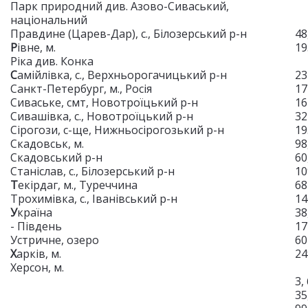
Парк природний див. Азово-Сиваський,
національний
Правдине (Царев-Дар), с., Білозерський р-н
48
Р
івне, м.
19
Ріка див. Конка
С
амійлівка, с., Верхньорогачицький р-н
23
Санкт-Петербург, м., Росія
17
Сиваське, смт, Новотроїцький р-н
16
Сивашівка, с., Новотроїцький р-н
32
Сірогози, с-ще, Нижньосірогозький р-н
19
Скадовськ, м.
98
Скадовський р-н
60
Станіслав, с., Білозерський р-н
10
Т
екірдаг, м., Туреччина
68
Трохимівка, с., Іванівський р-н
14
У
країна
38
- Південь
17
Устричне, озеро
60
Х
арків, м.
24
Херсон, м.
3,
35