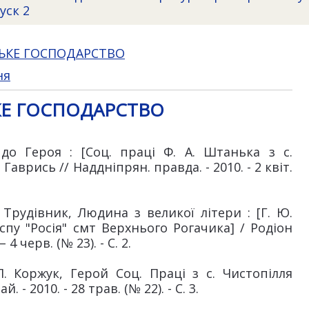
уск 2
СЬКЕ ГОСПОДАРСТВО
ня
КЕ ГОСПОДАРСТВО
до Героя : [Соц. праці Ф. А. Штанька з с.
Гаврись // Наддніпрян. правда. - 2010. - 2 квіт.
 Трудівник, Людина з великої літери : [Г. Ю.
пу "Росія" смт Верхнього Рогачика] / Родіон
4 черв. (№ 23). - С. 2.
П. Коржук, Герой Соц. Праці з с. Чистопілля
 - 2010. - 28 трав. (№ 22). - С. 3.