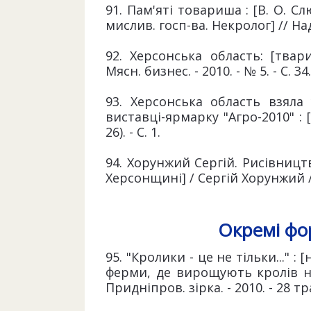
91. Пам'яті товариша : [В. О. Сл
мислив. госп-ва. Некролог] // Надд
92. Херсонська область: [твар
Мясн. бизнес. - 2010. - № 5. - С. 34.
93. Херсонська область взяла
виставці-ярмарку "Агро-2010" : [
26). - С. 1.
94. Хорунжий Сергій. Рисівництво
Херсонщині] / Сергій Хорунжий // Н
Окремі фо
95. "Кролики - це не тільки..." :
ферми, де вирощують кролів на 
Придніпров. зірка. - 2010. - 28 трав