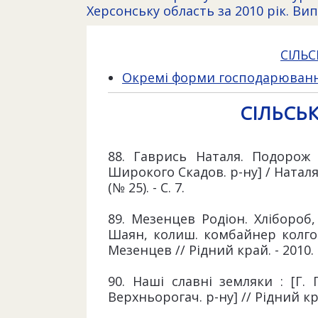
Херсонську область за 2010 рік. Вип
СІЛЬ
Окремі форми господарюван
СІЛЬСЬ
88. Гаврись Наталя. Подорож 
Широкого Скадов. р-ну] / Наталя 
(№ 25). - С. 7.
89. Мезенцев Родіон. Хлібороб,
Шаян, колиш. комбайнер колгос
Мезенцев // Рідний край. - 2010. – 
90. Наші славні земляки : [Г. 
Верхньорогач. р-ну] // Рідний край.