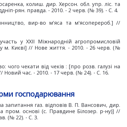
юсаренка, колиш. дир. Херсон. обл. упр. ліс. та
ніп-рян. правда. - 2010. - 2 черв. (№ 39). - С. 4.
инництво, вир-во м'яса та м'ясоперероб.] //
 участь у XXII Міжнародній агропромисловій
у м. Києві] // Нове життя. - 2010. - 26 черв. (№
: чого чекати від чеків : [про розв. галузі на
овий час. - 2010. - 17 черв. (№ 24). - С. 16.
рми господарювання
 [на запитання газ. відповів В. П. Вансович, дир.
пром. основі (с. Правдине Білозер. р-ну)] //
. (№ 22). - С. 3.