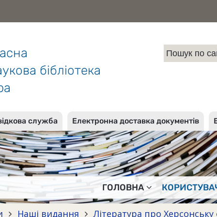
ласна
укова бібліотека
ра
відкова служба
Електронна доставка документів
ГОЛОВНА
КОРИСТУВА
и
Наші видання
Література про Херсонську