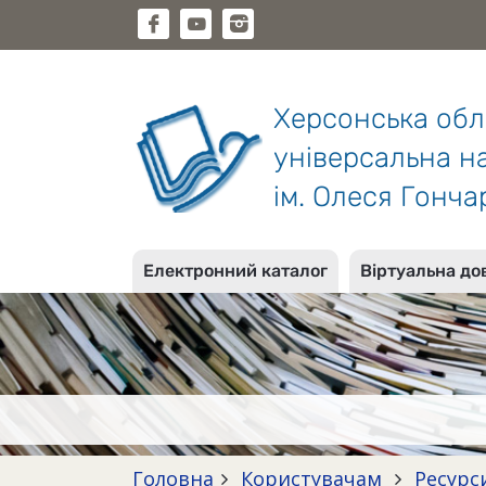
Херсонська об
універсальна на
ім. Олеся Гонча
Електронний каталог
Віртуальна до
Головна
Користувачам
Ресурс