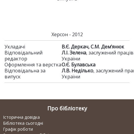
Херсон - 2012
Укладачі
В.Є. Деркач, С.М. Дем’янюк
Відповідальний
Л.І. Зелена
, заслужений праці
редактор
України
Оформлення та верстка
О.Є. Булавська
Відповідальна за
Л.В. Неділько
, заслужений пр
випуск
України
Про бібліотеку
Історична довідка
Бібліотека сьогодні
Графік роботи