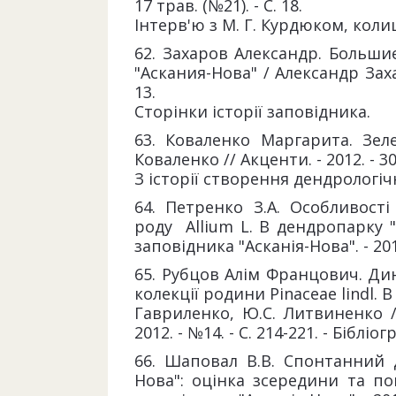
17 трав. (№21). - С. 18.
Інтерв'ю з М. Г. Курдюком, кол
62. Захаров Александр. Больши
"Аскания-Нова" / Александр Захар
13.
Сторінки історії заповідника.
63. Коваленко Маргарита. Зе
Коваленко // Акценти. - 2012. - 30 
З історії створення дендрологіч
64. Петренко З.А. Особливост
роду Allium L. В дендропарку "А
заповідника "Асканія-Нова". - 2012
65. Рубцов Алім Францович. Ди
колекції родини Pinaceae lindl. 
Гавриленко, Ю.С. Литвиненко //
2012. - №14. - С. 214-221. - Бібліо
66. Шаповал В.В. Спонтанний д
Нова": оцінка зсередини та пог