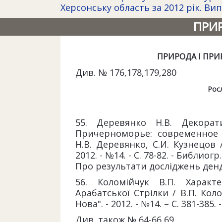
Херсонську область за 2012 рік. Вип
ПРИР
ПРИРОДА І ПРИ
Див. № 176,178,179,280
Росл
55. Деревянко Н.В. Декора
Причерноморье: современное 
Н.В. Деревянко, С.И. Кузнецов /
2012. - №14. - С. 78-82. - Библиогр
Про результати досліджень ден
56. Коломійчук В.П. Характ
Арабатської Стрілки / В.П. Коло
Нова". - 2012. - №14. – С. 381-385.
Див. також № 64-66,69