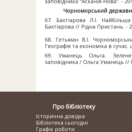
заповідника "Асканія-Нова". - 2012
Чорноморський державни
67. Бахтіарова Л.І. Найбільш
Бахтіарова // Рідна Пристань. - 20
68. Гетьман В.І. Чорноморськ
Географія та економіка в сучас. шк.
69. Уманець Ольга. Зелене
заповідника / Ольга Уманець // Р
Про бібліотеку
Історична довідка
Бібліотека сьогодні
Графік роботи