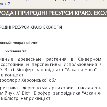
уск 2
ОДА І ПРИРОДНІ РЕСУРСИ КРАЮ. ЕКО
РОДНІ РЕСУРСИ КРАЮ. ЕКОЛОГІЯ
инний і тваринний світ
Рослинний світ
тивные древесные растения в Се-верном
состояние и перспективы использования /
/ Вісті Біосфер. заповідника "Асканія-Нова". -
. в конце ст.
дрофлори Херсонської обл.
еристика деревно-чагарникових насаджень
мійчук // Вісті Біосфер. заповідника "Асканія-
 - Бібліогр. наприкінці ст.