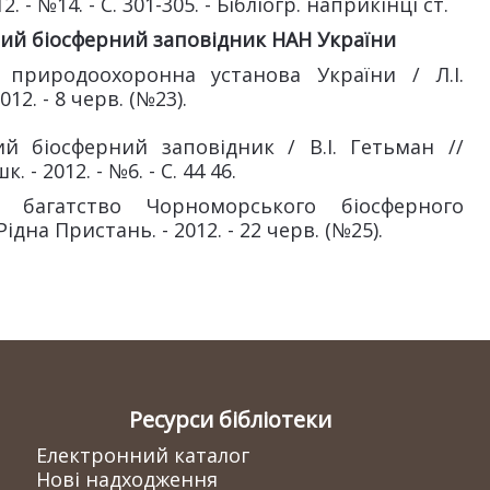
. - №14. - С. 301-305. - Бібліогр. наприкінці ст.
й біосферний заповідник НАН України
а природоохоронна установа України / Л.І.
12. - 8 черв. (№23).
ий біосферний заповідник / В.І. Гетьман //
 - 2012. - №6. - С. 44 46.
 багатство Чорноморського біосферного
ідна Пристань. - 2012. - 22 черв. (№25).
Ресурси бібліотеки
Електронний каталог
Нові надходження