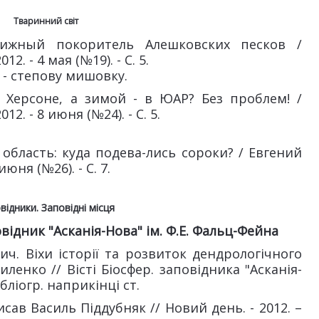
Тваринний світ
нижный покоритель Алешковских песков /
2. - 4 мая (№19). - С. 5.
 - степову мишовку.
 Херсоне, а зимой - в ЮАР? Без проблем! /
12. - 8 июня (№24). - С. 5.
область: куда подева-лись сороки? / Евгений
июня (№26). - С. 7.
відники. Заповідні місця
ідник "Асканія-Нова" ім. Ф.Е. Фальц-Фейна
ч. Віхи історії та розвиток дендрологічного
иленко // Вісті Біосфер. заповідника "Асканія-
Бібліогр. наприкінці ст.
исав Василь Піддубняк // Новий день. - 2012. –