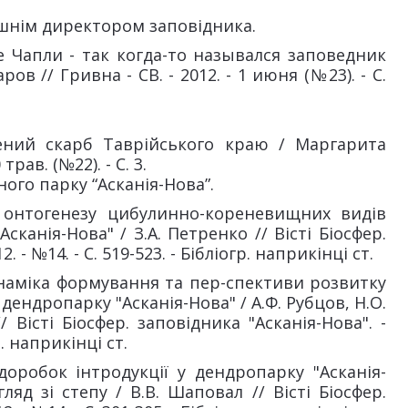
ишнім директором заповідника.
е Чапли - так когда-то назывался заповедник
ов // Гривна - СВ. - 2012. - 1 июня (№23). - С.
лений скарб Таврійського краю / Маргарита
трав. (№22). - С. 3.
ного парку “Асканія-Нова”.
і онтогенезу цибулинно-кореневищних видів
сканія-Нова" / З.А. Петренко // Вісті Біосфер.
. - №14. - С. 519-523. - Бібліогр. наприкінці ст.
наміка формування та пер-спективи розвитку
В дендропарку "Асканія-Нова" / А.Ф. Рубцов, Н.О.
 Вісті Біосфер. заповідника "Асканія-Нова". -
гр. наприкінці ст.
оробок інтродукції у дендропарку "Асканія-
ляд зі степу / В.В. Шаповал // Вісті Біосфер.