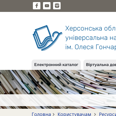
Херсонська об
універсальна на
ім. Олеся Гонча
Електронний каталог
Віртуальна до
Головна
Користувачам
Ресурс