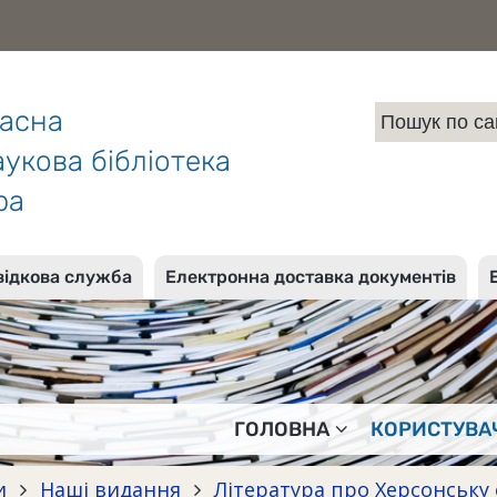
ласна
укова бібліотека
ра
відкова служба
Електронна доставка документів
ГОЛОВНА
КОРИСТУВА
и
Наші видання
Література про Херсонську