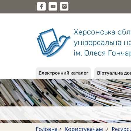
Херсонська об
універсальна на
ім. Олеся Гонча
Електронний каталог
Віртуальна до
Головна
Користувачам
Ресурс