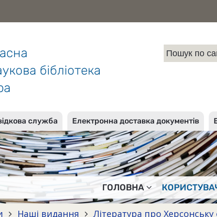
ласна
укова бібліотека
ра
відкова служба
Електронна доставка документів
ГОЛОВНА
КОРИСТУВА
и
Наші видання
Література про Херсонську 