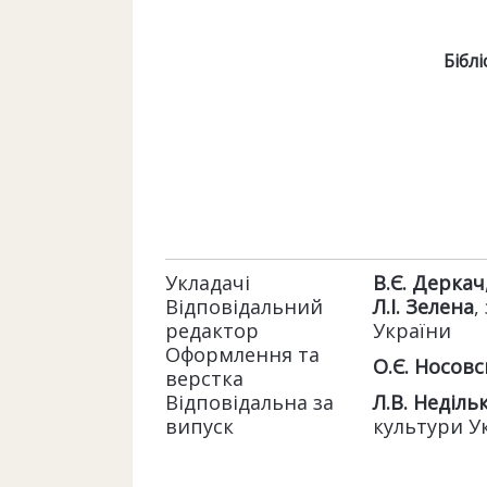
Бібл
Укладачі
В.Є. Деркач
Відповідальний
Л.І. Зелена
,
редактор
України
Оформлення та
О.Є. Носовс
верстка
Відповідальна за
Л.В. Неділь
випуск
культури У