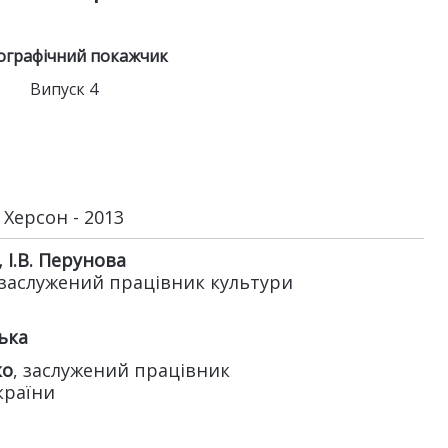
іографічний покажчик
Випуск 4
Херсон - 2013
, І.В. Перунова
 заслужений працівник культури
ька
ко
, заслужений працівник
країни