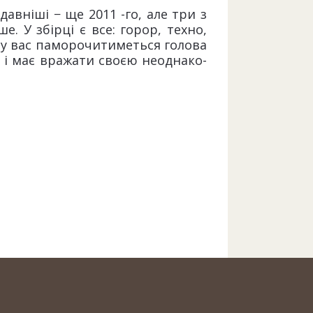
вніші − ще 2011 -го, але три з
. У збірці є все: горор, техно,
я у вас паморочитиметься голова
з і має вражати своєю неоднако­