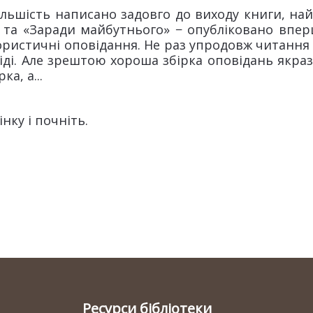
ьшість написано задовго до виходу книги, найда
» та «Заради майбутнього» − опубліковано вперше
мористичні оповідання. Не раз упродовж читанн
іді. Але зрештою хороша збірка оповідань якра
ка, а...
нку і почніть.
Ресурси бібліотеки