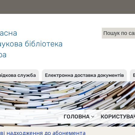
ласна
укова бібліотека
ра
відкова служба
Електронна доставка документів
ГОЛОВНА
КОРИСТУВА
ві надходження до абонемента