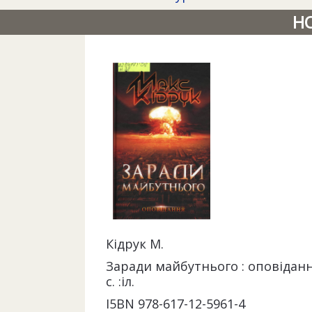
Н
Кідрук М.
Заради майбутнього : оповідання
с. :іл.
I5ВN 978-617-12-5961-4