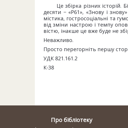
Це збірка різних історій. Біл
десяти − «Р61», «Знову і знову
містика, гостросоціальні та гу
від зміни настрою і темпу опов
вістю, інакше це вже буде не збір
Неважливо.
Просто перегорніть першу сторі
УДК 821.161.2
К-38
Про бібліотеку