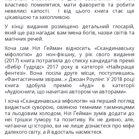
властиво помилятися, мати фаворитів та робити
невеликі капості. І від цього книга стає ще
цікавішою та захопливою.
У кінці видання розміщено детальний глосарій,
який ще раз нагадає вам імена богів, назви світів та
магічних речей.
Хоча сам Ніл Ґейман відносить «Скандинавську
міфологію» до нон-фікшну, у рік свого видання
(2017) книга потрапила до списку кандидатів премії
«Вибір Гудрідс» 2017 року в категорії «Найкраще
фентезі». Вона посіла друге місце, поступившись
«Фантастичним звірам…» Джоан Роулінг. У 2018 році
книга здобула премію «Ауді» в категорії
«Аудіокниги, що начитані автором чи авторами».
І хоча «Скандинавська міфологія» на перший погляд
видається суворою, овіяною темними таємницями
та льодовим холодом, Ніл Ґейман зумів додати до
неї трішки гумору та позитиву. Як не дивно, але,
читаючи ці історію, ви не лише дізнаєтеся про міфи
далекого світу, а й вдосталь насмієтеся.