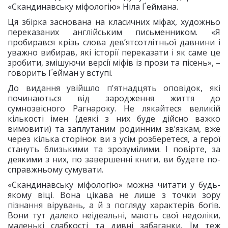
«Скандинавську міфологію» Ніла Ґеймана.
Ця збірка заснована на класичних міфах, художньо
переказаних англійським письменником. «Я
пробирався крізь слова дев’ятсотлітньої давнини і
уважно вибирав, які історії переказати і як саме це
зробити, змішуючи версії міфів із прози та пісень», –
говорить Ґейман у вступі.
До видання увійшло п'ятнадцять оповідок, які
починаються від зародження життя до
сумнозвісного Рагнароку. Не лякайтеся великій
кількості імен (деякі з них буде дійсно важко
вимовити) та заплутаним родинним зв’язкам, вже
через кілька сторінок ви з усім розберетеся, а герої
стануть близькими та зрозумілими. І повірте, за
деякими з них, по завершенні книги, ви будете по-
справжньому сумувати.
«Скандинавську міфологію» можна читати у будь-
якому віці. Вона цікава не лише з точки зору
пізнання вірувань, а й з погляду характерів богів.
Вони тут далеко неідеальні, мають свої недоліки,
маленькі слабкості та дивні забаганки. Їм теж