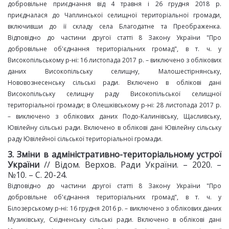
добровільне приєднання від 4 травня і 26 грудня 2018 р.
приєдналася до Чаплинської селищної територіальної громади,
включивши до її складу села Благодатне та Преображенка.
Відповідно до частини другої статті 8 Закону України "Про
добровільне об'єднання територіальних громад", в т. ч. у
Високопільському р-ні: 16 листопада 2017 р. – виключено з облікових
даних Високопільську селищну, Малошестірнянську,
Нововознесенську сільські ради. Включено в облікові дані
Високопільську селищну раду Високопільської селищної
територіальної громади; в Олешківському р-ні: 28 листопада 2017 р.
– виключено з облікових даних Подо-Калинівську, Щасливську,
Ювілейну сільські ради. Включено в облікові дані Ювілейну сільську
раду Ювілейної сільської територіальної громади.
3. Зміни в адміністративно
-
територіальному
устрої
України
// Відом. Верхов. Ради України. – 2020. –
№10. – С. 20-24.
Відповідно до частини другої статті 8 Закону України "Про
добровільне об'єднання територіальних громад", в т. ч. у
Білозерському р‑ні: 16 грудня 2016 р. – виключено з облікових даних
Музиківську, Східненську сільські ради. Включено в облікові дані