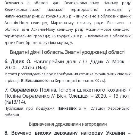
Включено в облікові дані Великокопанівську сільську раду
Великокопанівської сільської територіальної громади; у
Чаплинському р-ні: 27 грудня 2016 р. – виключено з облікових даних
Асканія-Нову селищну, Маркеєвську сільську ради. Включено в
облікові дані Асканія-Нову селищну раду Асканія-Нової селищної
територіальної громади; 26 грудня 2018 р. – виключено з облікових
даних Преображенську сільську раду.
Видатні діячі і область. Знатні уродженці області
6. Дідик О.
Навперейми долі / О. Дідик // Маяк. –
2020. – 24 січ. (№4).
У статті розповідається про перебування сотника Українських cічових
cтрільців
В. Вишиваного
на Херсонщині (початок XX ст.).
7. Овраменко Поліна.
Історія шляхетного кохання /
Поліна Овраменко // Вісн. Олешшя. – 2020. – 13 лют.
(№13/14).
Публікація про подружжя
Панкеєвих
з м. Олешок Херсонської
губернії.
Відзначення державними нагородами
8. Вручено високу державну
нагороду України –