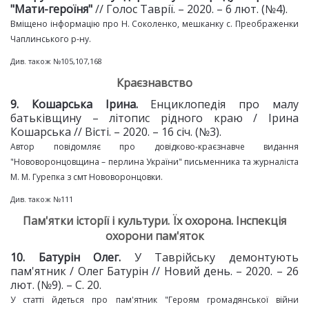
"Мати
-
героїня"
// Голос Таврії. – 2020. – 6 лют. (№4).
Вміщено інформацію про Н. Соколенко, мешканку с. Преображенки
Чаплинського р-ну.
Див. також №105,107,168
Краєзнавство
9. Кошарська Ірина.
Енциклопедія про малу
батьківщину – літопис рідного краю / Ірина
Кошарська // Вісті. – 2020. – 16 січ. (№3).
Автор повідомляє про довідково-краєзнавче видання
"Нововоронцовщина – перлина України" письменника та журналіста
М. М. Гурепка з смт Нововоронцовки.
Див. також №111
Пам'ятки історії і культури. Їх охорона. Інспекція
охорони пам'яток
10. Батурін Олег.
У Таврійську демонтують
пам'ятник / Олег Батурін // Новий день. – 2020. – 26
лют. (№9). – С. 20.
У статті йдеться про пам'ятник "Героям громадянської війни