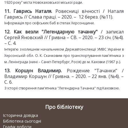
1920 року" міста Новокаховської міської ради.
11. Гаврись Наталя.
Ровесниці вічності / Наталя
Гаврись // Слава праці. – 2020. – 12 берез. (№11).
Інформація про скіфських баб в степах Херсонщини.
12
. Как везли "Легендарную
тачанку"
/ записал
Сергей Яновский // Гривна – СВ. – 2020. – 23 січ. (№4).
– С. 4.
Інтерв'ю з колишнім начальником Державтоінспекції УМВС України в
Херсонській обл. О. К. Скачковим про транспортування пам'ятника з
м. Ленінграда (нині – Санкт-Петербург, Росія) до м. Каховки (1967 р.).
13
. Коршун Владимир.
Рождение "Тачанки" /
Владимир Коршун // Гривна. – 2020. – 22 янв. (№4). –
С. 6.
З історії створення пам'ятника "Легендарна Тачанка" під Каховкою.
Про бібліотеку
Історична довідка
Бібліотека сьогодні
Графік роботи