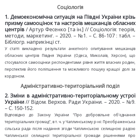
Соціологія
1. Демоекономічна ситуація на Півдні України крізь
призму самооцінок та настроїв мешканців обласних
центрів
/ Артур Фесенко [та ін.] // Соціологія: теорія,
методи, маркетинг. – 2020. – №1. – С. 86-107 : табл. –
Бібліогр. наприкінці ст.
У статті викладено результати анкетного опитування мешканців
обласних центрів Півдня України (Одеса, Миколаїв, Херсон), що
стосувалося самооцінки респондентами рівня життя власних родин,
перспектив його поліпшення та можливого пошуку кращої долі за
кордоном.
Адміністративно-територіальний поділ
2. Зміни в адміністративно
-
територіальному
устрої
України
// Відом. Верхов. Ради України. – 2020. – №9.
– С. 150‑152.
Відповідно до Закону України "Про добровільне об'єднання
територіальних громад", в т. ч. у Чаплинському р-ні: Преображенська
сільська рада після надання згоди Чаплинською селищною радою
Чаплинської селищної територіальної громади рішеннями про