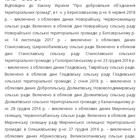
Відповідно до Закону України "Про добровільне об'єднання
територіальних громад", в т. ч. у Бериславському р-ні: 6 червня 2018
р. – виключено з облікових даних Новорайську, Червономаяцьку
сільські ради. Включено в облікові дані Новорайську сільську раду
Новорайської сільської територіальної громади; у Білозерському р-
ні: 14 листопада 2017 р. – виключено з облікових даних
Станіславську, Широкобалківську сільські ради. Включено в облікові
дані Станіславську сільську раду Станіславської сільської
територіальної громади; у Голопристанському р‑ні: 23 грудня 2016 р.
– виключено з облікових даних Гладківську, Таврійську сільські ради.
Включено в облікові дані Гладківську сільську раду Гладківської
сільської територіальної громади; 2 січня 2018 р. – виключено з
облікових даних Добропільську, Долматівську, Нововолодимирівську
сільські ради. Включено в облікові дані Долматівську сільську раду
Долматівської сільської територіальної громади; у Каланчацькому р-
ні: 28 грудня 2016 р. – виключено з облікових даних Мирненську
селищну, Червоночабанську сільські ради. Включено в облікові дані
Мирненську селищну раду Мирненської селищної територіальної
громади; в Олешківському р-ні: 27 грудня 2016 р. – виключено з
облікових даних Абрикосівську, Великокопанівську сільські ради.