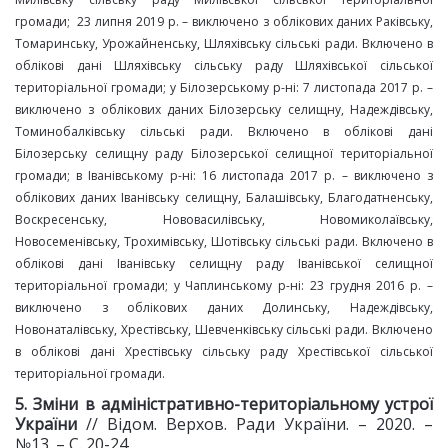
громади; 23 липня 2019 р. – виключено з облікових даних Раківську,
Томаринську, Урожайненську, Шляхівську сільські ради. Включено в
облікові дані Шляхівську сільську раду Шляхівської сільської
територіальної громади; у Білозерському р-ні: 7 листопада 2017 р. –
виключено з облікових даних Білозерську селищну, Надеждівську,
Томинобалківську сільські ради. Включено в облікові дані
Білозерську селищну раду Білозерської селищної територіальної
громади; в Іванівському р-ні: 16 листопада 2017 р. – виключено з
облікових даних Іванівську селищну, Балашівську, Благодатненську,
Воскресенську, Нововасилівську, Новомиколаївську,
Новосеменівську, Трохимівську, Шотівську сільські ради. Включено в
облікові дані Іванівську селищну раду Іванівської селищної
територіальної громади; у Чаплинському р-ні: 23 грудня 2016 р. –
виключено з облікових даних Долинську, Надеждівську,
Новонаталівську, Хрестівську, Шевченківську сільські ради. Включено
в облікові дані Хрестівську сільську раду Хрестівської сільської
територіальної громади.
5. Зміни в адміністративно-
територіальному
устрої
України
// Відом. Верхов. Ради України. – 2020. –
№13. – С. 20-24.