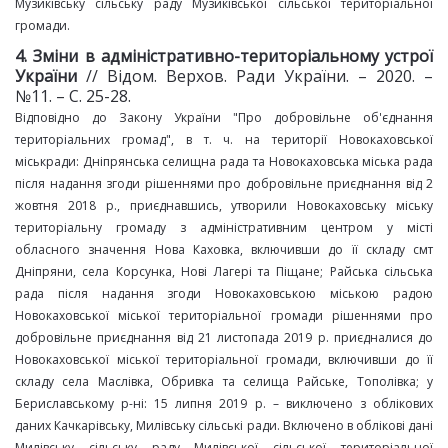
Музиківську сільську раду Музиківської сільської територіальної
громади.
4. Зміни в адміністративно
-
територіальному
устрої
України
// Відом. Верхов. Ради України. – 2020. –
№11. – С. 25-28.
Відповідно до Закону України "Про добровільне об'єднання
територіальних громад", в т. ч. на території Новокаховської
міськради: Дніпрянська селищна рада та Новокаховська міська рада
після надання згоди рішеннями про добровільне приєднання від 2
жовтня 2018 р., приєднавшись, утворили Новокаховську міську
територіальну громаду з адміністративним центром у місті
обласного значення Нова Каховка, включивши до її складу смт
Дніпряни, села Корсунка, Нові Лагері та Піщане; Райська сільська
рада після надання згоди Новокаховською міською радою
Новокаховської міської територіальної громади рішеннями про
добровільне приєднання від 21 листопада 2019 р. приєдналися до
Новокаховської міської територіальної громади, включивши до її
складу села Маслівка, Обривка та селища Райське, Тополівка; у
Бериславському р-ні: 15 липня 2019 р. – виключено з облікових
даних Качкарівську, Милівську сільські ради. Включено в облікові дані
Милівську сільську раду Милівської сільської територіальної