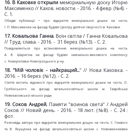
1
6
. В Каховке открыли
мемориальную доску Игорю
Максименко // Кахов. новости. - 2016. - 4 февр. (№4). -
С. 1.
-
Обидві публікації
про відкриття меморіальної дошки на честь
І. П. Максименка на фасаді будівлі Центру дитячої творчості м. Каховки.
1
7
. Ковальова Ганна.
Воїн світла / Ганна Ковальова
// Труд. слава. - 2016. - 31 берез. (№13). - С. 2.
Повідомляється про встановлення меморіальної дошки на честь
А. В. Шаригіна на фасаді будівлі навчально-виховного комплексу
с. Новорепівки Новотроїцького р-ну.
1
8
. "Мій чоловік - найкращий...
" // Нова Каховка. -
2016. – 16 берез. (№12). - С. 2.
Стаття містить відомості про відкриття меморіальної дошки на честь О.
Гребінського на фасаді загальноосвітньої школи м. Таврійська
Новокаховської міської ради.
19
. Соков Андрей.
Памяти "воинов света" / Андрей
Соков // Новий день. - 2016. - 18 лют. (№8). - С. 24 :
фот.
Розповідь автора про відкриття меморіальних дощок на честь С. Гливого
та В. Якущенка на фасаді загальноосвітньої школи с. Новомиколаївки