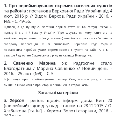
1.
Про перейменування окремих населених пунктів
та районів
: постанова Верховної Ради України від 4
лют. 2016 р. // Відом. Верхов. Ради України. - 2016. -
№9. - С. 49-56.
Відповідно до пункту 29 частини першої статті 85 Конституції України,
пункту 8 статті 7 Закону України "Про засудження комуністичного та
націонал-соціалістичного (нацистського) тоталітарних режимів в Україні та
заборону пропаганди їхньої символіки", Верховна Рада України
постановила перейменувати окремі населені пункти та райони, в т. ч.
селище Радгоспне Скадовського р-ну на селище Благодатне.
2
. Савченко Марина.
Як Радгоспне стало
Благодатним / Марина Савченко // Новий день. -
2016. - 25 лют. (№9). - С. 5.
Інформація про перейменування селища Скадовського р-ну, а також
.
вміщено інформацію про історію виникнення старої назви
Загальні матеріали
3
. Херсон
: регіон. щоріч. інформ. довід. Вип. 20
(ювілейний) : довід. уклад. станом на 28.12.2015 / О.
Хлєбнікова [та ін.] - Херсон: Золоті сторінки, 2016. -