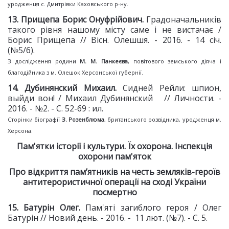
уродженця с. Дмитрівки Каховського р-ну.
1
3
. Прищепа Борис Онуфрійович.
Градоначальників
такого рівня нашому місту саме і не вистачає /
Борис Прищепа // Вісн. Олешшя. - 2016. - 14 січ.
(№5/6).
З дослідження родини
М. М. Панкеєва
, повітового земського діяча і
благодійника з м. Олешок Херсонської губернії.
1
4
. Дубинянский Михаил.
Сидней Рейли: шпион,
выйди вон! / Михаил Дубинянский // Личности. -
2016. - №2. - С. 52-69 : ил.
Сторінки біографії
З. Розенблюма
, британського розвідника, уродженця м.
Херсона.
Пам'ятки історії і культури. Їх охорона. Інспекція
охорони пам'яток
Про відкриття пам’ятників на честь земляків-героїв
антитерористичної операції на сході України
посмертно
1
5
. Батурін Олег.
Пам'яті загиблого героя / Олег
Батурін // Новий день. - 2016. - 11 лют. (№7). - С. 5.