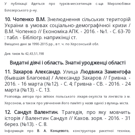
У публікації йдеться про турків-месхетинців с-ща Миролюбівки
Білозерського р-ну.
10
. Чопенко В.М.
Знелюднення сільських територій
України в умовах соціально-демографічної кризи /
В.М. Чопенко // Економіка АПК. - 2016. - №1. - С. 63-70
: табл. - Бібліогр. наприкінці ст.
Вміщено дані за 1990-2015 рр., в т. ч. по Херсонській обл.
Див. також № 42,43,51,198
Видатні діячі і область. Знатні уродженці області
11. Захаров Александр.
Улица
Людвика Заменгофа
(бывшая Благоева) / Александр Захаров // Гривна. -
2016. - 16 марта (№12). - С. 4; Гривна - СВ. - 2016. - 24
марта (№13). - С. 13.
Розповідь автора про зв'язок польського лікаря-окуліста та лінгвіста з м.
Херсоном, а також про увічнення його пам'яті у назві однієї з вулиць міста.
1
2
. Сандул Валентин.
Трагедія, про яку мовчить
історія / Валентин Сандул // Кахов. зоря. - 2016. - 31
берез. (№13). - С. 8.
Інформація про
В.
А. Концевого
, конструктора ракетної техніки,