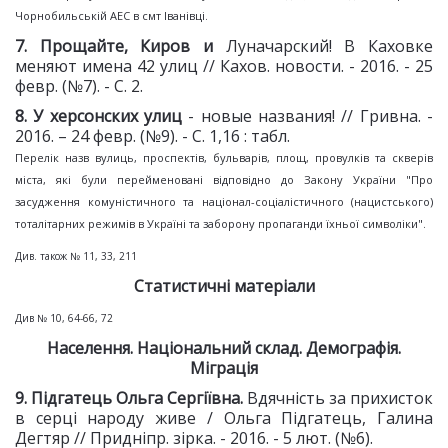
Чорнобильській АЕС в смт Іванівці.
7
. Прощайте, Киров и
Луначарский! В Каховке
меняют имена 42 улиц // Кахов. новости. - 2016. - 25
февр. (№7). - С. 2.
8
. У херсонских улиц
- новые названия! // Гривна. -
2016. – 24 февр. (№9). - С. 1,16 : табл.
Перелік назв вулиць, проспектів, бульварів, площ, провулків та скверів
міста, які були перейменовані відповідно до Закону України "Про
засудження комуністичного та націонал-соціалістичного (нацистського)
тоталітарних режимів в Україні та заборону пропаганди їхньої символіки".
Див. також № 11, 33, 211
Статистичні матеріали
Див № 10, 64-66, 72
Населення. Національний склад. Демографія.
Міграція
9
. Підгатець Ольга Сергіївна.
Вдячність за прихисток
в серці народу живе / Ольга Підгатець, Галина
Дегтяр // Придніпр. зірка. - 2016. - 5 лют. (№6).