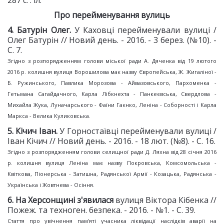
287 с. : іл.
Про перейменування вулиць
4
. Батурін Олег.
У Каховці перейменували вулиці /
Олег Батурін // Новий день. - 2016. - 3 берез. (№10). -
С. 7.
Згідно з розпорядженням голови міської ради А. Дяченка від 19 лютого
2016 р. колишня вулиця Ворошилова має назву Європейська, Ж. Жигаліної -
Б. Ружинського, Павлика Морозова - Айвазовського, Пархоменка -
Гетьмана Сагайдачного, Карла Лібкнехта - Панкеєвська, Свердлова -
Михайла Жука, Луначарського - Фаїни Гаєнко, Леніна - Соборності і Карла
Маркса - Велика Куликовська.
5
. Кічич Іван.
У Горностаївці перейменували вулиці /
Іван Кічич // Новий день. - 2016. - 18 лют. (№8). - С. 16.
Згідно з розпорядженням голови селищної ради Д. Ляхна від 28 січня 2016
р. колишня вулиця Леніна має назву Покровська, Комсомольська -
Квіткова, Піонерська - Затишна, Радянської Армії - Козацька, Радянська -
Українська і Жовтнева - Осіння.
6
. На Херсонщині з'явилася
вулиця Віктора Кібенка //
Пожеж. та техноген. безпека. - 2016. - №1. - С. 39.
Стаття про увічнення пам'яті учасника ліквідації наслідків аварії на