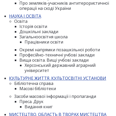
Про земляків-учасників антитерористичної
операції на сході України
НАУКА І ОСВІТА
Освіта
Історія освіти
Дошкільні заклади
Загальноосвітня школа
Працівники освіти
Окремі напрямки позашкільної роботи
Професійно-техничні учбові заклади
Вища освіта. Вищі учбові заклади
Херсонський державний аграрний
університет
КУЛЬТУРНЕ ЖИТТЯ. КУЛЬТОСВІТНІ УСТАНОВИ
Бібліотечна справа
Масові бібліотеки
Засоби масової інформації і пропаганди
Преса. Друк
Видання книг
МИСТЕЦТВО. ОБЛАСТЬ В ТВОРАХ МИСТЕЦТВА