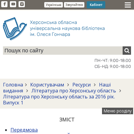
Кабінет
Українська
Звертайтеся
Херсонська обласна
універсальна наукова бібліотека
ім. Олеся Гончара
ПН-ЧТ: 9:00-18:00
СБ-НД: 9:00-18:00
Головна
Користувачам
Ресурси
Наші
видання
Література про Херсонську область
Література про Херсонську область за 2016 рік.
Випуск 1
Меню розділу
ЗМІСТ
Передмова