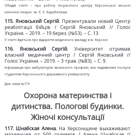
Обидві статті – про роботу Інсультного центру Херсонської міської
клінічної лікарні ім. Є. Є. Карабелеша.
11
5
. Яновський Сергій.
Презентували новий Центр
реабілітації бійців / Сергій Яновський // Голос
України. – 2019. – 19 берез. (№53). – С. 13.
У статті йдеться про відкриття медичного закладу в м. Херсоні.
11
6
. Яновський Сергій.
Університет отримав
власний медичний центр / Сергій Яновський //
Голос України. – 2019. – 3 трав. (№83). – С. 9.
Інформація про амбулаторію загального профілю, яка надаватиме послуги
студентам Херсонського державного університету.
Див. також №174
Охорона материнства і
дитинства. Пологові будинки.
Жіночі консультації
11
7
. Шнабская Алена.
На Херсонщине выхаживают
младенцев от 500 граммов / Алена Шнабская //