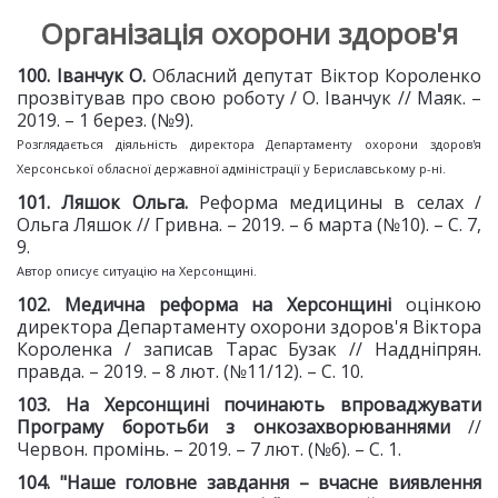
Організація охорони здоров'я
100. Іванчук О.
Обласний депутат Віктор Короленко
прозвітував про свою роботу / О. Іванчук // Маяк. –
2019. – 1 берез. (№9).
Розглядається діяльність директора Департаменту охорони здоров'я
Херсонської обласної державної адміністрації у Бериславському р-ні.
10
1
. Ляшок Ольга.
Реформа медицины в селах /
Ольга Ляшок // Гривна. – 2019. – 6 марта (№10). – С. 7,
9.
Автор описує ситуацію на Херсонщині.
10
2
. Медична реформа на
Херсонщині
оцінкою
директора Департаменту охорони здоров'я Віктора
Короленка / записав Тарас Бузак // Наддніпрян.
правда. – 2019. – 8 лют. (№11/12). – С. 10.
10
3
. На Херсонщині починають
впроваджувати
Програму боротьби з онкозахворюваннями
//
Червон. промінь. – 2019. – 7 лют. (№6). – С. 1.
10
4
. "Наше головне завдання
– вчасне виявлення