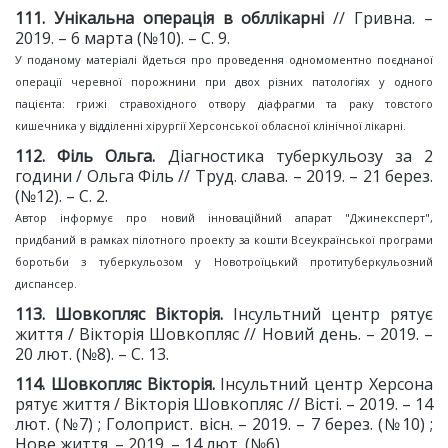
11
1
. Унікальна операція в обллікарні
// Гривна. –
2019. – 6 марта (№10). – С. 9.
У поданому матеріалі йдеться про проведення одномоментно поєднаної
операції черевної порожнини при двох різних патологіях у одного
пацієнта: грижі стравохідного отвору діафрагми та раку товстого
кишечника у відділенні хірургії Херсонської обласної клінічної лікарні.
11
2
. Філь Ольга.
Діагностика туберкульозу за 2
години / Ольга Філь // Труд. слава. – 2019. – 21 берез.
(№12). – С. 2.
Автор інформує про новий інноваційний апарат "Джинексперт",
придбаний в рамках пілотного проекту за кошти Всеукраїнської програми
боротьби з туберкульозом у Новотроїцький протитуберкульозний
диспансер.
113. Шовкопляс Вікторія.
Інсультний центр рятує
життя / Вікторія Шовкопляс // Новий день. – 2019. –
20 лют. (№8). – С. 13.
114. Шовкопляс Вікторія.
Інсультний центр Херсона
рятує життя / Вікторія Шовкопляс // Вісті. – 2019. – 14
лют. (№7) ; Голоприст. вісн. – 2019. – 7 берез. (№10) ;
Нове життя. – 2019. – 14 лют. (№6).