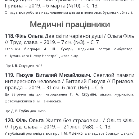
Гривна. – 2019. – 6 марта (№10). – С. 13.
Описується робота з недоношеними дітьми в пологових будинках області.
Медичні працівники
1
18
. Філь Ольга.
Два світи чарівної душі / Ольга Філь
// Труд. слава. – 2019. – 7 січ. (№3). – С. 7.
Сторінки біографії
А. Ш. Кухарь
, медичної сестри амбулаторії
с. Чумацького Шляху Новотроїцького р-ну.
Про
І. В. Сокур
див. №15
119. Пихуля Виталий Михайлович.
Светлой памяти
интересного человека / Виталий Пихуля // Приазов.
правда. – 2019. – 31 січ.-6 лют. (№5). – С. 6.
До 88-річчя від дня народження
Г. А. Струмпе
, лікаря, журналіста,
фотохудожника з м. Генічеська.
Про
Д. В. Трубач
див. №195
12
0
. Філь Ольга.
Життя без страховки... / Ольга Філь
// Труд. слава. – 2019. – 21 лют. (№8). – С. 13.
У публікації розповідається про
І. М. Філенко
, фельдшера бригади швидкої