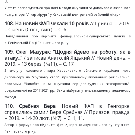
2.
У статті розповідається про нові методи лікування за допомогою лазерного
коагулятора "Лікар-хірург" у Каховській центральній районній лікарні.
10
8
. На новий ФАП
чекали 10 років
// Гривна. – 2019.
– Січень (Спец. вип.). – С. 6.
Повідомлення про відкриття фельдшерсько-акушерського пункту в
с. Генічеській Гірці Генічеського р-ну.
1
09
. Олег Мазуряк: "Щодня
йдемо на роботу, як в
атаку..."
/ записав Анатолій Яїцький // Новий день. –
2019. – 13 берез. (№11). – С. 17.
З виступу головного лікаря Херсонського обласного кардіологічного
диспансеру на "круглому столі", присвяченому виконанню регіональної
програми "Запобігання та лікування серцево-судинних захворювань",
розрахованої на 2017-2021 рр. Захід відбувся у вищезгаданому медичному
закладі.
11
0
. Сребная Вера.
Новый ФАП в Генгорке:
справились сами / Вера Сребная // Приазов. правда.
– 2019. – 14-20 лют. (№7). – С. 1, 11.
Автор інформує про відкриття фельдшерсько-акушерського пункту в селі
Генічеського р-ну.