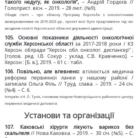
такого недугу, як онкологія",
– Андрій Гордєєв //
Голоприст. вісн. – 2019. – 28 лют. (№9).
Обидві статті – про обласну Програму боротьби з онкологічними
захворюваннями на 2019-2023 рр., проект якої було представлено під час
засідання колегії Херсонської обласної державної адміністрації.
10
5
. Основні показники діяльності
онкологічної
служби Херсонської області
за 2017-2018 роки / КЗ
Херсон. облради "Херсон. обл. онколог. диспансер" ;
[голов. ред. І.В. Сокур ; уклад. С.В. Кравченко]. –
Херсон : [Б. в.], 2019. – 61 с. : табл.
10
6
. Повільно, але впевнено:
втілюється медична
реформа первинної ланки у нашому районі /
записала Ольга Філь // Труд. слава. – 2019. – 24 січ.
(№4). – С. 6.
Інтерв'ю з Н. О. Тунік, головним лікарем Новотроїцького районного центру
первинної медичної допомоги.
Установи та організації
10
7
. Каховські хірурги лікують
варикоз без
скальпеля
// Нова Каховка. – 2019. – 30 січ. (№5). – С.