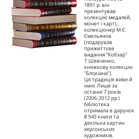
1891 р. він
презентував
колекцію медалей,
монет і карт),
колекціонер М.Є.
Ємельянов
(подарував
прижиттєве
видання "Кобзар"
Т.Шевченко,
книжкову колекцію
"Блокіана").
Ця традиція живе й
нині. Лише за
останні 7 років
(2006-2012 рр.)
бібліотека
отримала в дарунок
8 943 книги та
декілька картин
херсонських
художників.