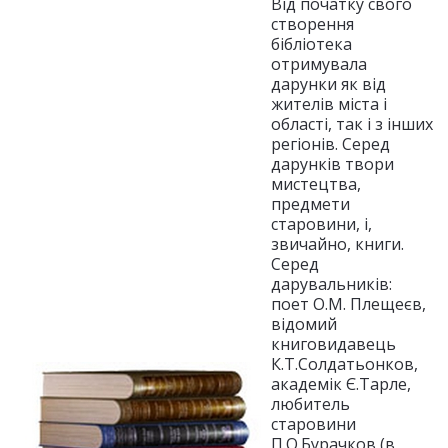
Від початку свого
створення
бібліотека
отримувала
дарунки як від
жителів міста і
області, так і з інших
регіонів. Серед
дарунків твори
мистецтва,
предмети
старовини, і,
звичайно, книги.
Серед
дарувальників:
поет О.М. Плещеєв,
відомий
книговидавець
К.Т.Солдатьонков,
академік Є.Тарле,
любитель
старовини
П.О.Бурачков (в