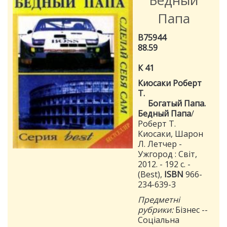
Бедный
Папа
В75944
88.59
К 41
Киосаки Роберт
Т.
Богатый Папа.
Бедный Папа
/
Роберт Т.
Киосаки, Шарон
Л. Летчер -
Ужгород : Світ,
2012. - 192 с. -
(Best),
ISBN
966-
234-639-3
Предметні
рубрики:
Бізнес --
Соціальна