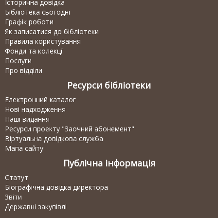
Історична довідка
Бібліотека сьогодні
Графік роботи
Як записатися до бібліотеки
Правила користування
Фонди та колекції
Послуги
Про відділи
Ресурси бібліотеки
Електронний каталог
Нові надходження
Наші видання
Ресурси проекту "Заочний абонемент"
Віртуальна довідкова служба
Мапа сайту
Публічна інформація
Статут
Біографічна довідка директора
Звіти
Державні закупівлі