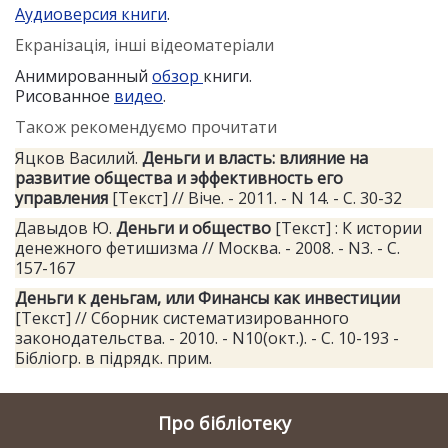
Аудиоверсия книги
.
Екранізація, інші відеоматеріали
Анимированный
обзор
книги.
Рисованное
видео
.
Також рекомендуємо прочитати
Яцков Василий.
Деньги и власть: влияние на
развитие общества и эффективность его
управления
[Текст] // Віче. - 2011. - N 14. - С. 30-32
Давыдов Ю.
Деньги и общество
[Текст] : К истории
денежного фетишизма // Москва. - 2008. - N3. - С.
157-167
Деньги к деньгам, или Финансы как инвестиции
[Текст] // Сборник систематизированного
законодательства. - 2010. - N10(окт.). - С. 10-193 -
Бібліогр. в підрядк. прим.
Про бібліотеку