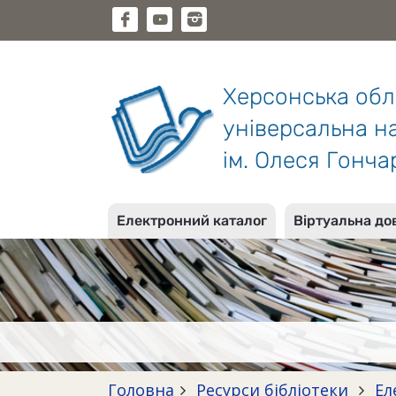
Херсонська об
універсальна на
ім. Олеся Гонча
Електронний каталог
Віртуальна до
Головна
Ресурси бібліотеки
Ел