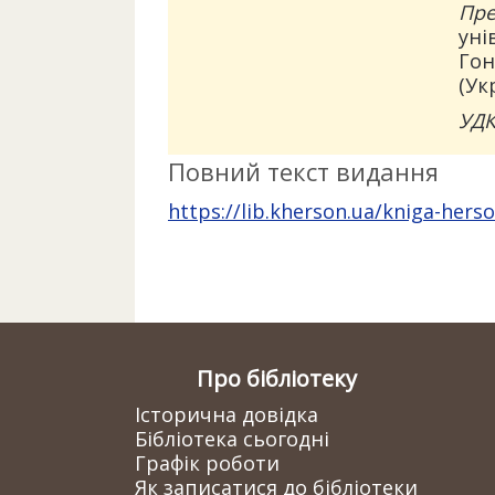
Пре
уні
Гон
(Ук
УДК
Повний текст видання
https://lib.kherson.ua/kniga-hers
Про бібліотеку
Історична довідка
Бібліотека сьогодні
Графік роботи
Як записатися до бібліотеки