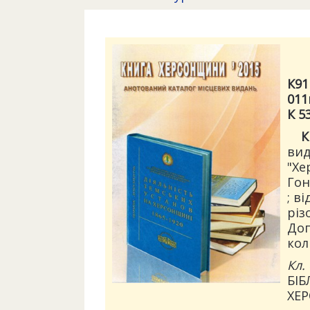
К91
011
К 5
К
вид
"Хе
Гон
; в
різ
Доп.
коль
Кл. 
БІБ
ХЕ