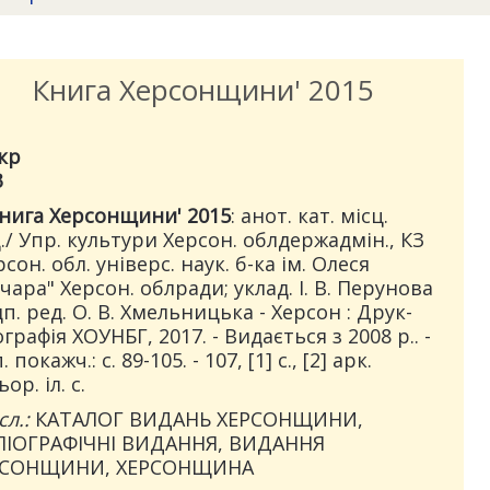
Книга Херсонщини' 2015
кр
3
нига Херсонщини' 2015
: анот. кат. місц.
./ Упр. культури Херсон. облдержадмін., КЗ
рсон. обл. універс. наук. б-ка ім. Олеся
чара" Херсон. облради; уклад. І. В. Перунова
ідп. ред. О. В. Хмельницька - Херсон : Друк-
ографія ХОУНБГ, 2017. - Видається з 2008 р.. -
 покажч.: с. 89-105. - 107, [1] с., [2] арк.
ор. іл. с.
сл.:
КАТАЛОГ ВИДАНЬ ХЕРСОНЩИНИ,
ЛІОГРАФІЧНІ ВИДАННЯ, ВИДАННЯ
РСОНЩИНИ, ХЕРСОНЩИНА