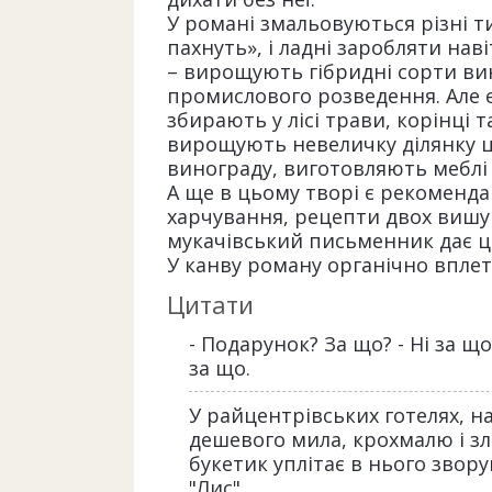
У романі змальовуються різні т
пахнуть», і ладні заробляти нав
– вирощують гібридні сорти вин
промислового розведення. Але є 
збирають у лісі трави, корінці 
вирощують невеличку ділянку ц
винограду, виготовляють меблі
А ще в цьому творі є рекоменд
харчування, рецепти двох вишук
мукачівський письменник дає ці
У канву роману органічно вплет
Цитати
- Подарунок? За що? - Ні за щ
за що.
У райцентрівських готелях, н
дешевого мила, крохмалю і зле
букетик уплітає в нього звор
"Лис"