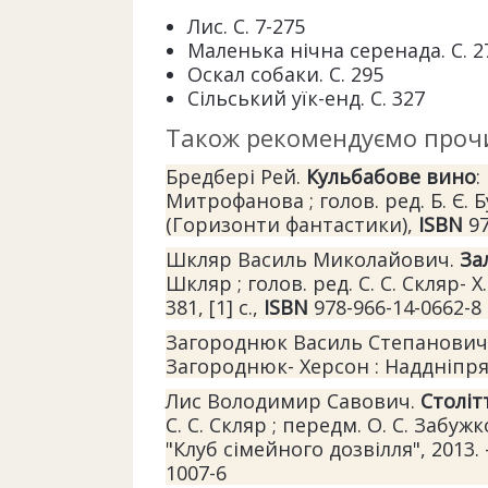
Лис. С. 7-275
Маленька нічна серенада. С. 2
Оскал собаки. С. 295
Сільський уїк-енд. С. 327
Також рекомендуємо проч
Бредбері Рей.
Кульбабове вино
:
Митрофанова ; голов. ред. Б. Є. Буд
(Горизонти фантастики),
ISBN
97
Шкляр Василь Миколайович.
За
Шкляр ; голов. ред. С. С. Скляр- Х
381, [1] с.,
ISBN
978-966-14-0662-8
Загороднюк Василь Степанович
Загороднюк- Херсон : Наддніпряно
Лис Володимир Савович.
Століт
С. С. Скляр ; передм. О. С. Забужк
"Клуб сімейного дозвілля", 2013. -
1007-6