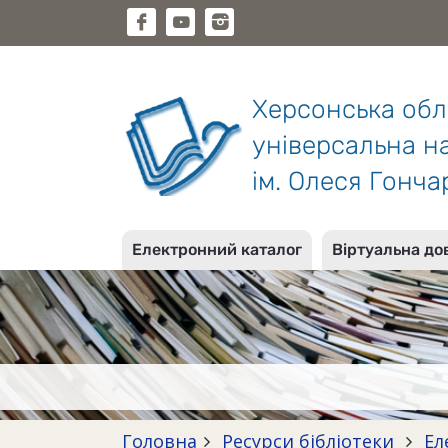
Херсонська об
універсальна на
ім. Олеся Гонча
Електронний каталог
Віртуальна до
Головна
Ресурси бібліотеки
Ел