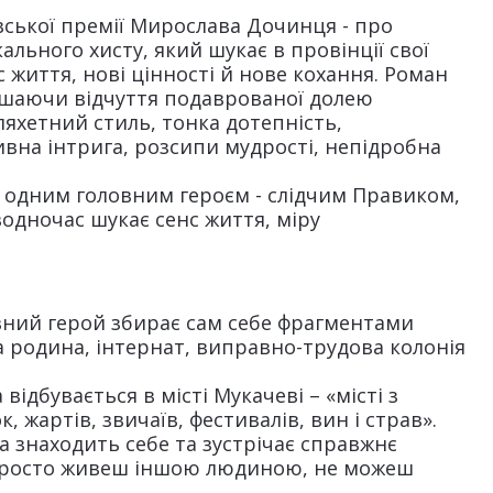
вської премії Мирослава Дочинця - про
кального хисту, який шукає в провінції свої
с життя, нові цінності й нове кохання. Роман
ишаючи відчуття подаврованої долею
ляхетний стиль, тонка дотепність,
вна інтрига, розсипи мудрості, непідробна
ні одним головним героєм - слідчим Правиком,
водночас шукає сенс життя, міру
вний герой збирає сам себе фрагментами
 родина, інтернат, виправно-трудова колонія
ідбувається в місті Мукачеві – «місті з
 жартів, звичаїв, фестивалів, вин і страв».
а знаходить себе та зустрічає справжнє
 просто живеш іншою людиною, не можеш