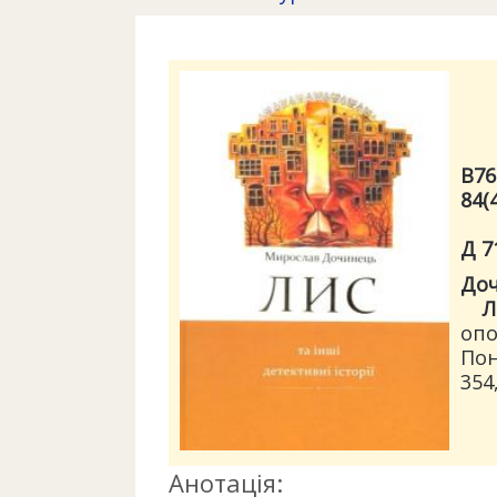
В76
84(
Д 7
Доч
Л
опо
Пон
354,
Анотація: