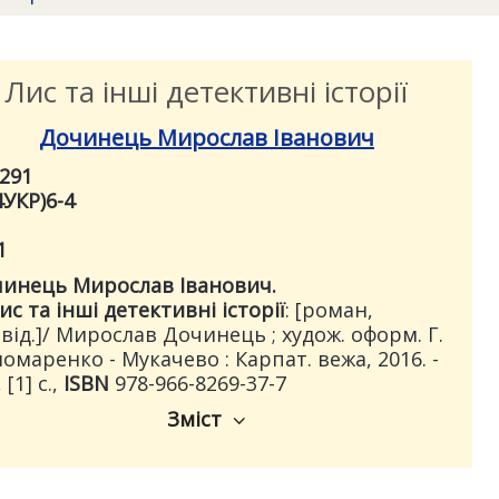
Лис та інші детективні історії
Дочинець Мирослав Іванович
291
4УКР)6-4
1
инець Мирослав Іванович.
ис та інші детективні історії
: [роман,
від.]/ Мирослав Дочинець ; худож. оформ. Г.
омаренко - Мукачево : Карпат. вежа, 2016. -
 [1] с.,
ISBN
978-966-8269-37-7
Зміст