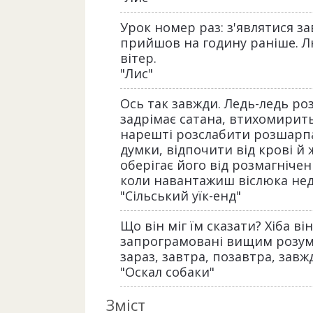
Урок номер раз: з'являтися за
прийшов на годину раніше. Лю
вітер.
"Лис"
Ось так завжди. Ледь-ледь р
задрімає сатана, втихомирить
нарешті розслабити розшарпан
думки, відпочити від крові й 
оберігає його від розмагнічен
коли навантажиш віслюка недо
"Сільський уїк-енд"
Що він міг їм сказати? Хіба він
запрограмовані вищим розумо
зараз, завтра, позавтра, завжд
"Оскал собаки"
Зміст