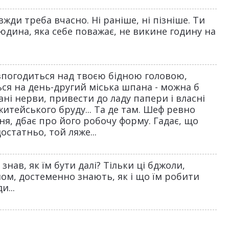
вжди треба вчасно. Ні раніше, ні пізніше. Ти
дина, яка себе поважає, не викине годину на
озпогодиться над твоєю бідною головою,
ся на день-другий міська шпана - можна б
і нерви, привести до ладу папери і власні
житейського бруду... Та де там. Шеф ревно
ня, дбає про його робочу форму. Гадає, що
статньо, той ляже...
 знав, як їм бути далі? Тільки ці бджоли,
м, достеменно знають, як і що їм робити
и...