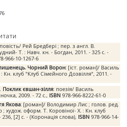
76
итати
 повість/ Рей Бредбері ; пер. з англ. В.
ний- Т. : Навч. кн. - Богдан, 2011. - 325 с. -
8-966-10-1267-6
лишенець. Чорний Ворон
: [іст. роман]/ Василь
. : Кн. клуб "Клуб Сімейного Дозвілля", 2011. -
.
Поклик євшан-зілля
: поезія/ Василь
чка, 2009. - 72 с.,
ISBN
978-966-8222-61-0
тя Якова
: [роман]/ Володимир Лис ; голов. ред.
о ; худож. оформ. Т. Коровіної- Х. : Кн. клуб
 236, [2] с. - (Коронація слова),
ISBN
978-966-14-