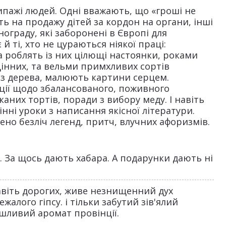
ипажі людей. Одні вважають, що «гроші не
іть на продажу дітей за кордон на органи, інші
ограду, які заборонені в Європі для
й ті, хто не цураються ніякої праці:
та роблять із них цілющі настоянки, роками
інних, та вельми примхливих сортів
 з дерева, малюють картини серцем.
ації щодо збалансованого, поживного
аних тортів, поради з вибору меду. І навіть
нні уроки з написання якісної літератури.
ено безліч легенд, притч, влучних афоризмів.
о. За щось дають хабара. А подарунки дають ні
авіть дорогих, живе незнищенний дух
жалого гіпсу. і тільки забутий зів'ялий
ушливий аромат провінції.