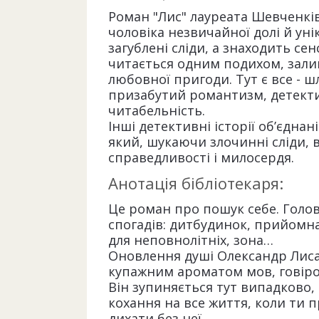
Роман "Лис" лауреата Шевченкі
чоловіка незвичайної долі й уні
загублені сліди, а знаходить сен
читається одним подихом, зал
любовної пригоди. Тут є все - ш
призабутий романтизм, детекти
читабельність.
Інші детективні історії об’єдна
який, шукаючи злочинні сліди, 
справедливості і милосердя.
Анотація бібліотекаря:
Це роман про пошук себе. Голо
спогадів: дитбудинок, прийомна
для неповнолітніх, зона…
Оновлення душі Олександр Лиса в
купажним ароматом мов, говірок,
Він зупиняється тут випадково, 
кохання на все життя, коли ти
дихати без неї.