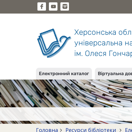
Херсонська об
універсальна на
ім. Олеся Гонча
Електронний каталог
Віртуальна до
Головна
Ресурси бібліотеки
Ел