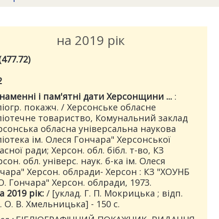
на 2019 рік
(477.72)
2
наменні і пам'ятні дати Херсонщини ...
:
ліогр. покажч. / Херсонське обласне
ліотечне товариство, Комунальний заклад
рсонська обласна універсальна наукова
ліотека ім. Олеся Гончара" Херсонської
асної ради; Херсон. обл. бібл. т-во, КЗ
рсон. обл. універс. наук. б-ка ім. Олеся
чара" Херсон. облради- Херсон : КЗ "ХОУНБ
 О. Гончара" Херсон. облради, 1973.
а 2019 рік:
/ [уклад. Г. П. Мокрицька ; відп.
. О. В. Хмельницька] - 150 с.