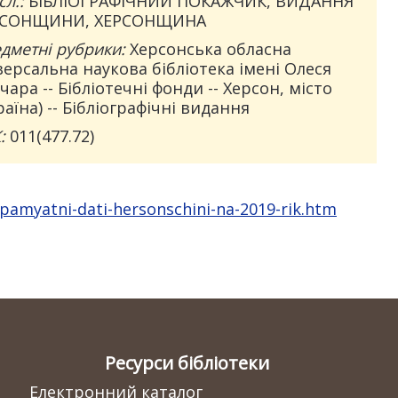
сл.:
БІБЛІОГРАФІЧНИЙ ПОКАЖЧИК, ВИДАННЯ
РСОНЩИНИ, ХЕРСОНЩИНА
дметні рубрики:
Херсонська обласна
версальна наукова бібліотека імені Олеся
чара -- Бібліотечні фонди -- Херсон, місто
раїна) -- Бібліографічні видання
:
011(477.72)
-pamyatni-dati-hersonschini-na-2019-rik.htm
Ресурси бібліотеки
Електронний каталог