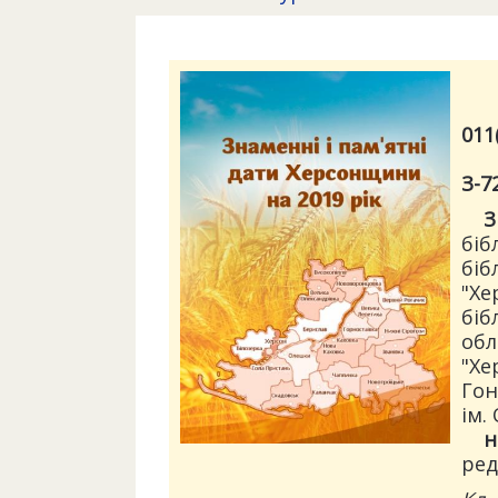
011
З-7
З
біб
біб
"Хе
біб
обл
"Хе
Гон
ім.
н
ред