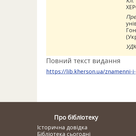
Кл. 
ХЕ
Пре
уні
Гон
(Ук
УДК
Повний текст видання
https://lib.kherson.ua/znamenni-i
Про бібліотеку
Історична довідка
Бібліотека сьогодні