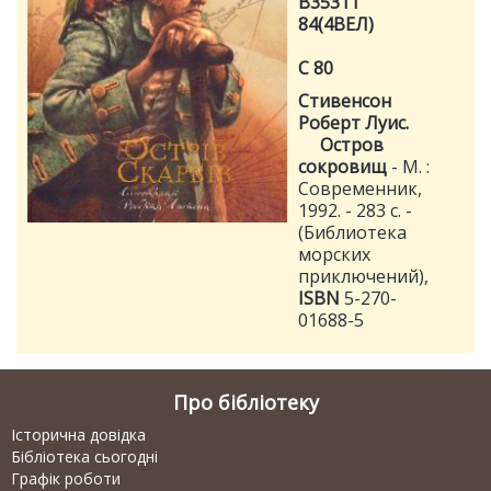
В35311
84(4ВЕЛ)
С 80
Стивенсон
Роберт Луис.
Остров
сокровищ
- М. :
Современник,
1992. - 283 с. -
(Библиотека
морских
приключений),
ISBN
5-270-
01688-5
Про бібліотеку
Історична довідка
Бібліотека сьогодні
Графік роботи