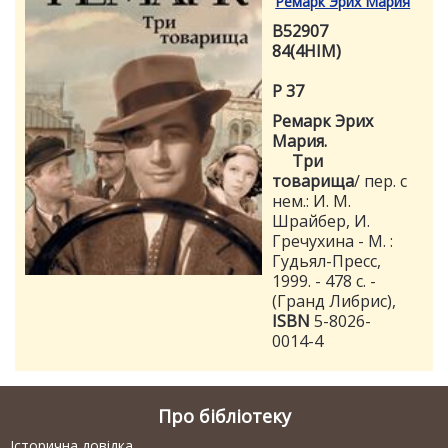
Ремарк Эрих Мария
В52907
84(4НIМ)
Р 37
Ремарк Эрих
Мария.
Три
товарища
/ пер. с
нем.: И. М.
Шрайбер, И.
Гречухина - М. :
Гудьял-Пресс,
1999. - 478 с. -
(Гранд Либрис),
ISBN
5-8026-
0014-4
Про бібліотеку
Історична довідка