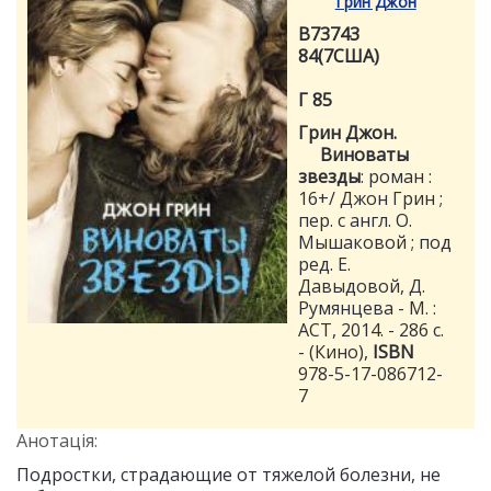
Грин Джон
В73743
84(7США)
Г 85
Грин Джон.
Виноваты
звезды
: роман :
16+/ Джон Грин ;
пер. с англ. О.
Мышаковой ; под
ред. Е.
Давыдовой, Д.
Румянцева - М. :
АСТ, 2014. - 286 с.
- (Кино),
ISBN
978-5-17-086712-
7
Анотація:
Подростки, страдающие от тяжелой болезни, не