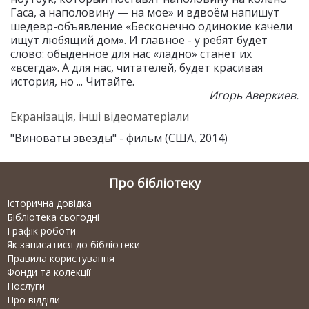
Гаса, а наполовину — на мое» и вдвоём напишут
шедевр-объявление «Бесконечно одинокие качели
ищут любящий дом». И главное - у ребят будет
слово: обыденное для нас «ладно» станет их
«всегда». А для нас, читателей, будет красивая
история, но ... Читайте.
Игорь Аверкиев.
Екранізація, інші відеоматеріали
"Виноваты звезды" - фильм (США, 2014)
Про бібліотеку
Історична довідка
Бібліотека сьогодні
Графік роботи
Як записатися до бібліотеки
Правила користування
Фонди та колекції
Послуги
Про відділи