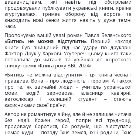
видавництвам, які навіть під обстрілами
продовжували публікувати українські книги, країна
згуртувалася, тримає оборону від ворога та
знаходить нові сенси життя навіть у дуже темні
часи.
Пропонуємо вашій увазі роман Павла Белянського
«Битись не можна відступити».
Перший наклад
книги був знищений під час удару по друкарні
Фактор Друк у Харкові. Усупереч цьому книга таки
потрапила до читачів та увійшла до короткого
списку премії «Книга року ВВС 2024».
«Битись не можна відступити» – ця книга чесна і
правдива. Вона – про людяність і героїзм. А також
про те, як звичайні люди – учитель української
мови, водій зерновоза, власниця кав’ярні,
автослюсар і колишній студент – стають
захисниками своєї країни.
Автор не романтизує війну, але й не залишає читача
без надії. Кожен герой, попри всі труднощі,
продовжує боротися, бо розуміє, що відступати
немає куди – позаду їхня земля, їхні родини, їхнє