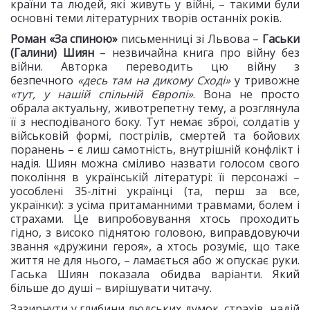
країни та людей, які живуть у війні, – такими були
основні теми літературних творів останніх років.
Роман «За спиною»
письменниці зі Львова –
Гаськи
(Галини) Шиян
– незвичайна книга про війну без
війни. Авторка переводить цю війну з
безпечного
«десь там на дикому Сході»
у тривожне
«тут, у нашій спільній Європі»
.
Вона не просто
обрала актуальну, животрепетну тему, а розглянула
її з несподіваного боку. Тут немає зброї, солдатів у
військовій формі, пострілів, смертей та бойових
поранень – є лиш самотність, внутрішній конфлікт і
надія. Шиян можна сміливо назвати голосом свого
покоління в українській літературі: її персонажі –
уособлені 35-літні українці (та, перш за все,
українки): з усіма притаманними травмами, болем і
страхами. Це випробовування хтось проходить
гідно, з високо піднятою головою, виправдовуючи
звання «дружини героя», а хтось розуміє, що таке
життя не для нього, – ламається або ж опускає руки.
Гаська Шиян показала обидва варіанти. Який
більше до душі – вирішувати читачу.
Зазирнути у глибини людських думок, страхів, надій