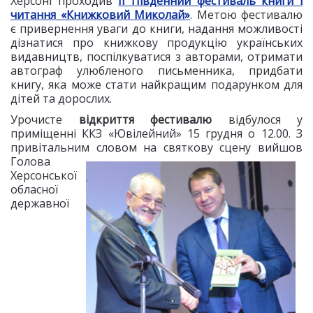
Херсоні проходив
ІІ Південний фестиваль книги і
читання «Книжковий Миколай»
. Метою фестивалю
є привернення уваги до книги, надання можливості
дізнатися про книжкову продукцію українських
видавництв, поспілкуватися з авторами, отримати
автограф улюбленого письменника, придбати
книгу, яка може стати найкращим подарунком для
дітей та дорослих.
Урочисте
відкриття фестивалю
відбулося у
приміщенні ККЗ «Ювілейний» 15 грудня о 12.00. З
привітальним
словом на святкову сцену вийшов
Голова
Херсонської
обласної
державної