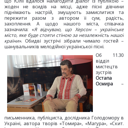
що Юлії вдалося налагодити діалог із публікою –
жоден не всидів на місці, адже пісні дівчини
піднімають настрій, змушують замислитися та
пережити разом з автором її сум, радість,
захоплення. А щодо нашого міста, співачка
зазначила: «
Я відчуваю, що Херсон – українське
місто, яке буде стояти стіною за незалежність нашої
країни»
. Обидві зустрічі зібрали чимало гостей –
шанувальників мелодійної української пісні.
Об 11.30
відділ
мистецтв
зустрів
Остапа
Осмира
–
письменника, публіциста, дослідника Голодомору в
Україні, автора творів «Томира», «Магура», «Скит.