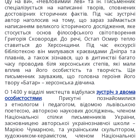
Іду на ви», «Невловимий лев» та ін. Письменник
спеціалізується на написанні творів, сповнених
достовірних історичних фактів. Під час зустрічі
автор наголосив на тому, що зараз займається
написанням великого історичного дослідження, яке
стосується основ філософського світотворення
Григорія Сковороди. До речі, Остап Осмир тепло
ставиться до Херсонщини. Під час екскурсії
бібліотекою він милувався краєвидами Дніпра та
плавнів, а також зізнався, що в дитинстві багато
часу проводив біля херсонських степів, які мали
вплив на його особистість та творчість. Ще
письменник зауважив, що головна героїня його
твору «Батар» – херсонська дівчина.
О 14.00 у відділі мистецтв відбулася
зустріч з двома
особистостями
. Присутні познайомилися
з етнологом і педагогом, відомою львівською
поетесою, авторкою наукових досліджень, членом
Національної спілки письменників України,
засновницею авторської українознавчої школи –
Марією Чумарною, та українським скульптором,
художником-керамістом, членом Національної