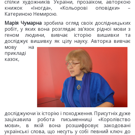
спілки художників України, прозаїком, авторкою
книжок «Іногда», «Кольорові оповідки» –
Катериною Немирою.
Марія Чумарна
зробила огляд своїх дослідницьких
робіт, у яких вона розглядає зв’язок рідної мови з
геном людини, вивчає історію вишивки та
досліджує вишивку як цілу науку.
Авторка вивчає
мову на
прикладі
казок,
досліджуючи їх історію і походження. Присутніх дуже
зацікавила робота письменниці «Королівство
мови», в якій вона розшифровує закодовані
українські слова, що несуть у собі певний ключ до