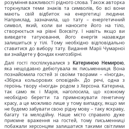
розуміння важливості рідного слова. Також авторка
торкнулася теми знаків та символів, бо всі вони
мають свій відбиток на енергетиці людини.
Наприклад, зазначила, що тату – енергетичний
символ, який, коли ви наносите його на тіло,
створюється на рівні Всесвіту. І навіть якщо ви
виведете татуювання, його енергія назавжди
залишиться у тілі. Тому необхідно відповідально
ставитися до вибору тату. Видання Марії Чумарної
ви знайдете у фондах книгозбірні.
Далі гості поспілкувалися з
Катериною Немирою
,
яка нещодавно дебютувала як письменниця. Вона
познайомила гостей зі своїми творами – «Іногда»,
«Збірка кольорових оповідей». До речі, одна з
героїнь твору «Іногда» родом з Херсона. Катерина,
так само як і Марія, наголосила, що кожному
необхідно берегти та примножувати генетичну
красу, а це можливо лише у тому випадку, якщо ми
не будемо забувати свою рідну мову – таку яскраву,
багату та мелодійну. Наше місто справило дуже
приємне враження на гостей, тому письменниці
побажали херсонцям залишатися такими світлими