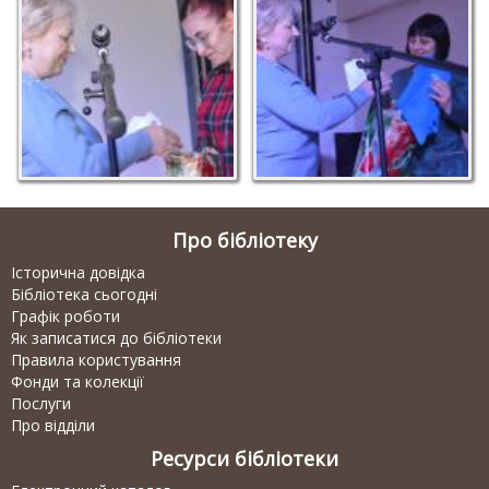
переможниця конкурсу
перможниці конкурсу
бук-тьюберів, отримує
бук-тьюберів Дяченко
нагороду від в. о.
В.
генерального
директора книгозбірні
Коротун Н. І.
Про бібліотеку
Історична довідка
Бібліотека сьогодні
Графік роботи
Як записатися до бібліотеки
Правила користування
Фонди та колекції
Послуги
Про відділи
Ресурси бібліотеки