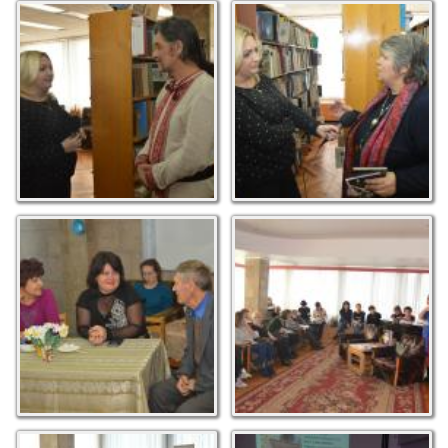
Інтерв'ю з Остапом
Катерина Немира дає
Осмиром
інтерв'ю до початку
творчої зустрічі
Під час літературного
Марія Чумарна.
чаювання з Наталією
Презентація творів
Чернишенко