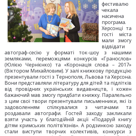
фестивалю
чекала
насичена
програма.
Херсонці та
гості міста
мали змогу
відвідати
автограф-сесію у форматі ток-шоу з нашими
земляками, переможцями конкурсів «Гранослов»
(Юлією Чернієнко) та «Коронація слова – 2017»
(Віктором Михайловим). У залі книжкову продукцію
презентували гості з Тернополя, Львова та Херсона.
Вони представляли літературу для дітей та підлітків
від провідних українських видавництв, і кожен
бажаючий мав змогу придбати книжку. Паралельно
з цим свої твори презентували письменники, які із
задоволенням спілкувалися з читачами та
роздавали автографи. Гостей заходу закликали
взяти участь у благодійній акції «Подаруй книгу
дітям кримських політв’язнів». А родзинкою заходу
стали виступи творчих колективів, конкурси з