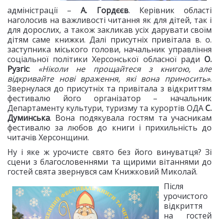
адміністрації –
А. Гордєєв
. Керівник області
наголосив на важливості читання як для дітей, так і
для дорослих, а також закликав усіх дарувати своїм
дітям саме книжки. Далі присутніх привітала в. о.
заступника міського голови, начальник управління
соціальної політики Херсонської обласної ради
О.
Рузгіс
:
«Ніколи не прощайтеся з книгою, але
відкривайте нові враження, які вона приносить»
.
Звернулася до присутніх та привітала з відкриттям
фестивалю його організатор – начальник
Департаменту культури, туризму та курортів ОДА
С.
Думинська
. Вона подякувала гостям та учасникам
фестивалю за любов до книги і прихильність до
читачів Херсонщини.
Ну і яке ж урочисте свято без його винуватця? Зі
сцени з благословеннями та щирими вітаннями до
гостей свята звернувся сам Книжковий Миколай.
Після
урочистого
відкриття
на гостей