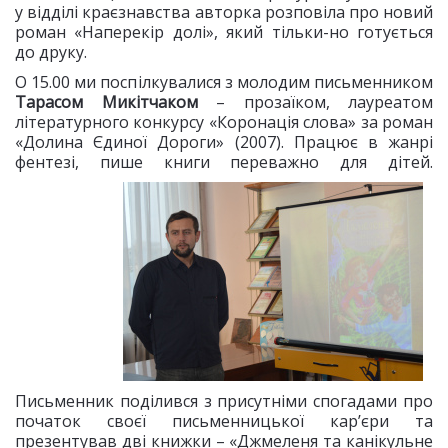
у відділі краєзнавства авторка розповіла про новий
роман «Наперекір долі», який тільки-но готується
до друку.
О 15.00 ми поспілкувалися з молодим письменником
Тарасом Микітчаком
– прозаїком, лауреатом
літературного конкурсу «Коронація слова» за роман
«Долина Єдиної Дороги» (2007). Працює в жанрі
фентезі, пише книги переважно для дітей.
Письменник поділився з присутніми спогадами про
початок своєї письменницької кар’єри та
презентував дві книжки – «Джмеленя та канікульне