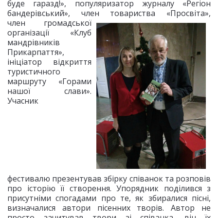
буде гаразд!», популяризатор журналу «Регіон
бандерівський», член товариства
«Просвіта»,
член громадської
організації «Клуб
мандрівників
Прикарпаття»,
ініціатор відкриття
туристичного
маршруту «Горами
нашої слави».
Учасник
фестивалю презентував збірку співанок та розповів
про історію її створення. Упорядник поділився з
присутніми спогадами про те, як збиралися пісні,
визначалися автори пісенних творів. Автор не
просто зачитував твори зі співанка, він їх