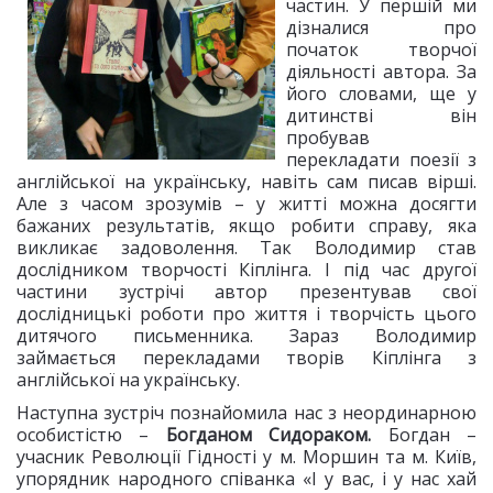
частин. У першій ми
дізналися про
початок творчої
діяльності автора. За
його словами, ще у
дитинстві він
пробував
перекладати поезії з
англійської на українську, навіть сам писав вірші.
Але з часом зрозумів – у житті можна досягти
бажаних результатів, якщо робити справу, яка
викликає задоволення. Так Володимир став
дослідником творчості Кіплінга. І під час другої
частини зустрічі автор презентував свої
дослідницькі роботи про життя і творчість цього
дитячого письменника. Зараз Володимир
займається перекладами творів Кіплінга з
англійської на українську.
Наступна зустріч познайомила нас з неординарною
особистістю –
Богданом Сидораком.
Богдан –
учасник Революції Гідності у м. Моршин та м. Київ,
упорядник народного співанка «І у вас, і у нас хай