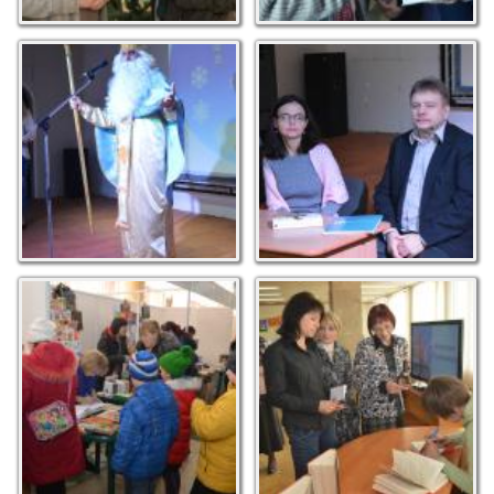
Книжковий Миколай
Письменники-херсонці
В. Михайлов та Ю.
Чернієнко
Книжки від провідних
Черга за автографом Т.
українських
Грунської
видавництв зацікавили
і дорослих, і дітей