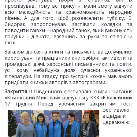
проспівував, тому всі присутні мали змогу відчути
всю мелодійність та красномовність народних
пісень. А для того, щоб розвеселити публіку, Б.
Сидорак запропонував заспівати колядки та
поводити гаївки – народний танок, який виконують
парубки і дівчата, взявшись за руки та співаючи
пісні.
Загалом до свята книги та письменства долучилися
користувачі та працівники книгозбірні, активісти та
громадські діячі, херсонські письменники та поети,
усі, кому небайдужа доля сучасної української
літератури. На згадку про зустрічі кожен мав змогу
придбати книжки авторів з автографами.
Закриття
ІІ Південного фестивалю книги і читання
«Книжковий Миколай» відбулося у ККЗ «Ювілейний»
17 грудня. Перед урочистим
закриттям гості
фестивалю
відвідали
церемонію