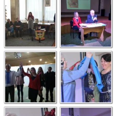
Зустріч з Тарасом
Творча зустріч з
Микитчаком
Богданом Сидораком
Водимо гаївки
Коротун Н. І. та
переможниця конкурсу
бук-тьюберів Віжічаніна
Л.
Тютюнникова А.,
Нагородження