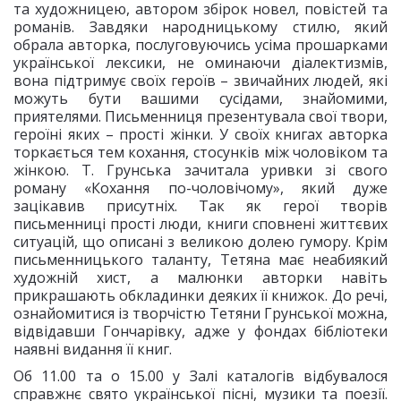
та художницею, автором збірок новел, повістей та
романів. Завдяки народницькому стилю, який
обрала авторка, послуговуючись усіма прошарками
української лексики, не оминаючи діалектизмів,
вона підтримує своїх героїв – звичайних людей, які
можуть бути вашими сусідами, знайомими,
приятелями. Письменниця презентувала свої твори,
героїні яких – прості жінки. У своїх книгах авторка
торкається тем кохання, стосунків між чоловіком та
жінкою. Т. Грунська зачитала уривки зі свого
роману «Кохання по-чоловічому», який дуже
зацікавив присутніх. Так як герої творів
письменниці прості люди, книги сповнені життєвих
ситуацій, що описані з великою долею гумору. Крім
письменницького таланту, Тетяна має неабиякий
художній хист, а малюнки авторки навіть
прикрашають обкладинки деяких її книжок. До речі,
ознайомитися із творчістю Тетяни Грунської можна,
відвідавши Гончарівку, адже у фондах бібліотеки
наявні видання її книг.
Об 11.00 та о 15.00 у Залі каталогів відбувалося
справжнє свято української пісні, музики та поезії.