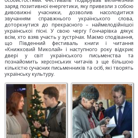
особистостями. Фестиваль подарував величезний
заряд позитивної енергетики, яку привезли з собою
дивовижні учасники, дозволив насолодитися
звучанням справжнього українського слова,
доторкнутися до прекрасного – наймелодійнішої
української пісні. У свою чергу Гончарівка дякує
всім, хто взяв участь у зустрічах. Маємо сподівання,
що Південний фестиваль книги і читання
«Книжковий Миколай» і наступного року відкриє
двері у світ українського письменства та
познайомить херсонських читачів з ще більшою
кількістю сучасних письменників та осіб, які творять
українську культуру.
Організатор
Андрій Гордєєв та
фестивалю –
письменник Остап
Думинська С. В.
Осмир