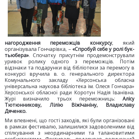
нагородження переможців конкурсу
, який
організувала Гончарівка, –
«Спробуй себе у ролі бук-
тьюбера»
. Спочатку присутнім продемонстрували
уривок ролику одного з переможців. Потім
відзнаки та подарунки від бібліотеки за перемогу в
конкурсі вручила в. о. генерального директора
Комунального закладу «Херсонська обласна
універсальна наукова бібліотека ім. Олеся Гончара»
Херсонської обласної ради Коротун Надія Іванівна.
Журі визначило трьох переможниць:
Алісу
Тютюнникову, Лілію Віжічаніну, Владиславу
Дяченко.
Ми впевнені, що гості заходів, які були організовані
в рамках фестивалю, залишилися задоволеними від
спілкування з неординарними та талановитими