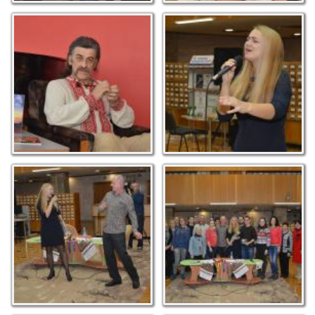
Остап Осмир
Співає Юлія Качула!
Запальні танці з Юлією
Фото на згадку про
Качулою
зустріч з дивовижною
дівчиною