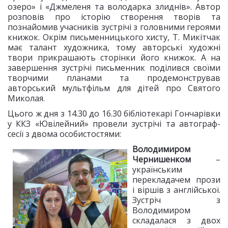
озеро» і «Джмеленя та володарка злиднів». Автор
розповів про історію створення творів та
познайомив учасників зустрічі з головними героями
книжок. Окрім письменницького хисту, Т. Микітчак
має талант художника, тому авторські художні
твори прикрашають сторінки його книжок. А на
завершення зустрічі письменник поділився своїми
творчими планами та продемонстрував
авторський мультфільм для дітей про Святого
Миколая.
Цього ж дня з 14.30 до 16.30 бібліотекарі Гончарівки
у ККЗ «Ювілейний» провели зустрічі та автограф-
сесії з двома особистостями:
Володимиром
Чернишенком
–
українським
перекладачем прози
і віршів з англійської.
Зустріч з
Володимиром
складалася з двох