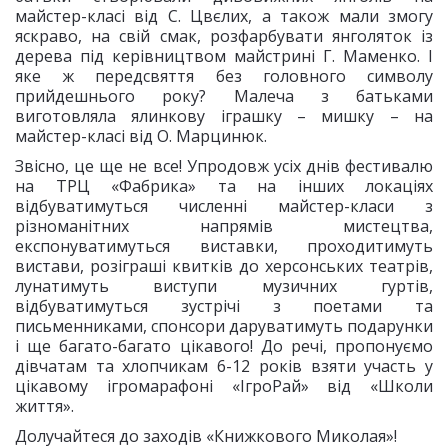
майстер-класі від С. Цвєлих, а також мали змогу
яскраво, на свій смак, розфарбувати янголяток із
дерева під керівництвом майстрині Г. Маменко. І
яке ж передсвяття без головного символу
прийдешнього року? Малеча з батьками
виготовляла ялинкову іграшку – мишку – на
майстер-класі від О. Марцинюк.
Звісно, це ще не все! Упродовж усіх днів фестивалю
на ТРЦ «Фабрика» та на інших локаціях
відбуватимуться численні майстер-класи з
різноманітних напрямів мистецтва,
експонуватимуться виставки, проходитимуть
вистави, розіграші квитків до херсонських театрів,
лунатимуть виступи музичних гуртів,
відбуватимуться зустрічі з поетами та
письменниками, спонсори даруватимуть подарунки
і ще багато-багато цікавого! До речі, пропонуємо
дівчатам та хлопчикам 6-12 років взяти участь у
цікавому ігромарафоні «ІгроРай» від «Школи
життя».
Долучайтеся до заходів «Книжкового Миколая»!