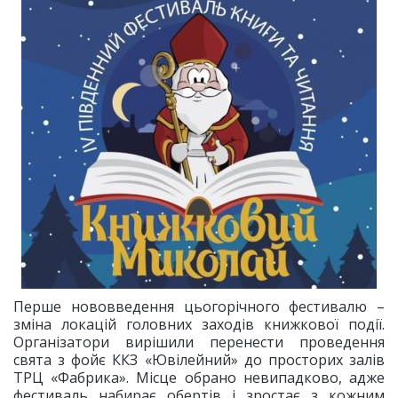
Перше нововведення цьогорічного фестивалю –
зміна локацій головних заходів книжкової події.
Організатори вирішили перенести проведення
свята з фойє ККЗ «Ювілейний» до просторих залів
ТРЦ «Фабрика». Місце обрано невипадково, адже
фестиваль набирає обертів і зростає з кожним