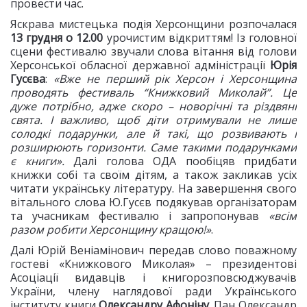
провести час.
Яскрава мистецька подія Херсонщини розпочалася
13 грудня о 12.00
урочистим відкриттям! Із головної
сцени фестивалю звучали слова вітання від голови
Херсонської обласної державної адміністрації
Юрія
Гусєва
:
«Вже не перший рік Херсон і Херсонщина
проводять фестиваль “Книжковий Миколай”. Це
дуже потрібно, адже скоро – новорічні та різдвяні
свята. І важливо, щоб діти отримували не лише
солодкі подарунки, але й такі, що розвивають і
розширюють горизонти. Саме такими подарунками
є книги».
Далі голова ОДА пообіцяв придбати
книжки собі та своїм дітям, а також закликав усіх
читати українську літературу. На завершення свого
вітального слова Ю.Гусєв подякував організаторам
та учасникам фестивалю і запропонував
«всім
разом робити Херсонщину кращою!»
.
Далі Юрій Веніамінович передав слово поважному
гостеві «Книжкового Миколая» – президентові
Асоціації видавців і книгорозповсюджувачів
України, члену наглядової ради Українського
інституту книги
Олександру Афоніну
. Пан Олександр