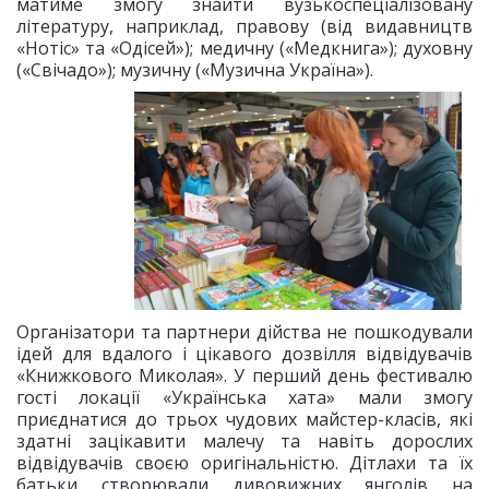
матиме змогу знайти вузькоспеціалізовану
літературу, наприклад, правову (від видавництв
«Нотіс» та «Одісей»); медичну («Медкнига»); духовну
(«Свічадо»); музичну («Музична Україна»).
Організатори та партнери дійства не пошкодували
ідей для вдалого і цікавого дозвілля відвідувачів
«Книжкового Миколая». У перший день фестивалю
гості локації «Українська хата» мали змогу
приєднатися до трьох чудових майстер-класів, які
здатні зацікавити малечу та навіть дорослих
відвідувачів своєю оригінальністю. Дітлахи та їх
батьки створювали дивовижних янголів на