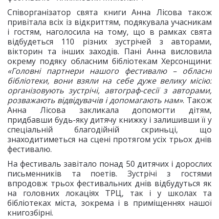
Співорганізатор свята книги Анна Лісова також
привітала всіх із відкриттям, подякувала учасникам
і гостям, наголосила на тому, що в рамках свята
відбудеться 110 різних зустрічей з авторами,
вікторин та інших заходів. Пані Анна висловила
окрему подяку обласним бібліотекам Херсонщини:
«Головні партнери нашого фестивалю – обласні
бібліотеки, вони взяли на себе дуже велику місію:
організовують зустрічі, автограф-сесії з авторами,
розважають відвідувачів і допомагають нам»
. Також
Анна Лісова закликала допомогти дітям,
придбавши будь-яку дитячу книжку і залишивши її у
спеціальній благодійній скриньці, що
знаходитиметься на сцені протягом усіх трьох днів
фестивалю.
На фестиваль завітало понад 50 дитячих і дорослих
письменників та поетів. Зустрічі з гостями
впродовж трьох фестивальних днів відбудуться як
на головних локаціях ТРЦ, так і у школах та
бібліотеках міста, зокрема і в приміщеннях нашої
книгозбірні.