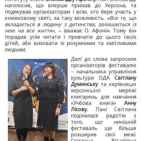
наголосив, що вперше приїхав до Херсона, та
подякував організаторам і всім, хто бере участь у
книжковому святі, за таку можливість.
«Все те, що
вкладається в людину з дитинства, залишається із
нею на все життя»,
– вважає О. Афонін. Тому він
порадив усім читати і привчати до цього своїх
дітей, аби виховати їх розумними та кмітливими
людьми.
Далі до слова запросили
організаторів фестивалю
– начальника управління
культури ОДА
Світлану
Думинську
та керівницю
херсонської мережі
книгарень для навчан
ня
«Учбова книга»
Анну
Лісову
. Пані Світлана
поділилася радістю з
того, що нинішній
фестиваль ще більше
розширив свої межі.
Світлана Віталіївна