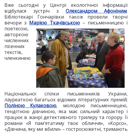
Вже сьогодні у Центрі екологічної інформації
відбулася зустріч з
Олександром Афоніним
.
Бібліотекарі Гончарівки також провели творчі
вечори з
Марією Ткачівською
–
письменницею і
поетесою,
авторкою
численних
пісенних
текстів,
членкинею
Національної спілки письменників України,
лауреаткою багатьох відомих літературних премій;
Поліною Кулаковою
, молодою письменницею,
тендітною дівчиною, яка має сильний характер і
працює в жанрі детективного трилеру та горору. Її
романи «Я пам'ятатиму твоє обличчя», «Корсо»,
«Дівчина, яку ми вбили» – гостросюжетні, тримають