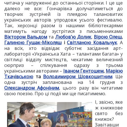
читача у напруженні до останньої сторінки. І це ще
далеко не все: Гончарівка долучатиметься до
творчих зустрічей із плеядою талановитих
українських авторів упродовж усього фестивалю.
Так, херсонці разом із нашими бібліотекарями
матимуть нагоду зустрітися з письменниками
Віктором Вальдом
та
Любов’ю Долик
,
Вірою Олеш
,
Галиною Гушак-Міколяш
і
Світланою Ковальчук
. А
на всіх, хто відвідає суботнє засідання арт-
лабораторії «Українська Хата – талантами багата» у
світлиці відділу мистецтв, чекатиме величезний
сюрприз – спілкування одразу з трьома
українськими авторами –
Іваном Гентошем
,
Марією
Ткачівською
та
Володимиром Шовкошитним
. Ще
одна зустріч запланована на 14 грудня з
Олександром Афоніним
, цього разу він читатиме
свою поезію. Про ці події ми ще писатимемо.
І, звісно, яке
ж книжкове
свято без
книжок?
Завітавши