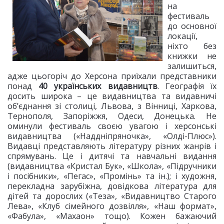
на
фестиваль
до основної
локації,
ніхто без
книжки не
залишиться,
адже цьогоріч до Херсона приїхали представники
понад
40 українських видавництв
. Географія їх
досить широка – це видавництва та видавничі
об’єднання зі столиці, Львова, з Вінниці, Харкова,
Тернополя, Запоріжжя, Одеси, Донецька. Не
оминули фестиваль своєю увагою і херсонські
видавництва («Наддніпряночка», «Олді-Плюс»).
Видавці представляють літературу різних жанрів і
спрямувань. Це і дитячі та навчальні видання
(видавництва «Кристал Бук», «Школа», «Підручники
і посібники», «Пегас», «Промінь» та ін.); і художня,
перекладна зарубіжна, довідкова література для
дітей та дорослих («Теза», «Видавництво Старого
Лева», «Клуб сімейного дозвілля», «Наш формат»,
«Фабула», «Махаон» тощо). Кожен бажаючий