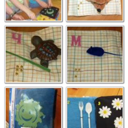
Абетка
Абетка
Книжка-іграшка, що
вчить малюків
рахувати