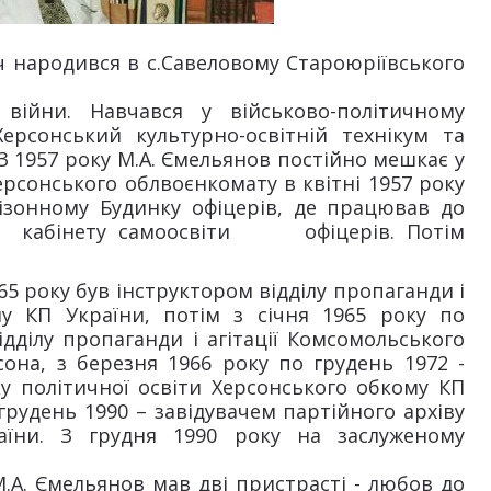
 народився в с.Савеловому Староюріївського
 війни. Навчався у військово-політичному
Херсонський культурно-освітній технікум та
 З 1957 року М.А. Ємельянов постійно мешкає у
ерсонського облвоєнкомату в квітні 1957 року
ізонному Будинку офіцерів, де працював до
ем кабінету самоосвіти офіцерів. Потім
65 року був інструктором відділу пропаганди і
ому КП України, потім з січня 1965 року по
дділу пропаганди і агітації Комсомольського
она, з березня 1966 року по грудень 1972 -
у політичної освіти Херсонського обкому КП
 грудень 1990 – завідувачем партійного архіву
аїни. З грудня 1990 року на заслуженому
А. Ємельянов мав дві пристрасті - любов до