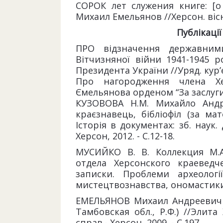
СОРОК лет служения книге: [о 
Михаил Емельянов //Херсон. вісн. -
Публікації
ПРО відзначення державним
Вітчизняної війни 1941-1945 
Президента України //Уряд. кур’єр.
Про нагородження члена Хе
Ємельянова орденом “За заслуги” 
КУЗОВОВА Н.М. Михайло Андрі
краєзнавець, бібліофіл (за мат
Історія в документах: зб. наук. 
Херсон, 2012. - С.12-18.
МУСИЙКО В. В. Коллекция М.А
отдела Херсонского краеведч
записки. Проблеми археології, 
мистецтвознавства, ономастики. -
ЕМЕЛЬЯНОВ Михаил Андреевич (1
Тамбовская обл., Р.Ф.) //Элита
справ.- Херсон, 2009. - С.197.