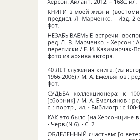
Херсон: Айлант, 2012. – 168с: ил.
КНИГИ в моей жизни: (воспоминан
предисл. Л. Марченко. - Изд. 2-е,
фот.
НЕЗАБЫВАЕМЫЕ встречи: воспоми
ред. Л. В. Марченко. - Херсон : А
переписки / Е. И. Казимирчак-По
фото из архива автора.
40 ЛЕТ служения книге: (из ист
1966-2006) / М. А. Емельянов ; ред
фот.
СУДЬБА коллекционера: к 10
[сборник] / М. А. Емельянов ; ред
с. : портр., ил. - Библиогр.: с.100-
КАК это было [на Херсонщине в 1
- Черв.(N 6). - С. 2.
ОБДЕЛЕННЫЙ счастьем: [о ветера