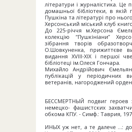
літератури і журналістика. Це 
домашньої бібліотеки, в якій п
Пушкіна та літературі про ньог
Херсонський міський клуб книго
До 225-річчя м.Херсона Ємел
колекцію “Пушкініани” Херс
зібрання творів образотво
О.Шовкуненка, прижиттєве ви
видання XVIII-XIX і першої чв
бібліотеці ім.Олеся Гончара.
Михайло Андрійович Ємелья
публікацій у періодичних в
ветеранів, нагороджений орденом
БЕССМЕРТНЫЙ подвиг героев 
немецко- фашистских захватчи
обкома КПУ. - Симф.: Таврия, 1974
ИНЫХ уж нет, а те далече …: док