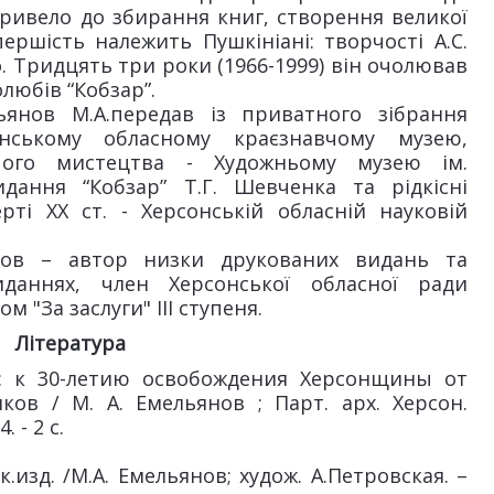
привело до збирання книг, створення великої
ершість належить Пушкініані: творчості А.С.
о. Тридцять три роки (1966-1999) він очолював
любів “Кобзар”.
ьянов М.А.передав із приватного зібрання
онському обласному краєзнавчому музею,
рчого мистецтва - Художньому музею ім.
дання “Кобзар” Т.Г. Шевченка та рідкісні
ерті XX ст. - Херсонській обласній науковій
нов – автор низки друкованих видань та
иданнях, член Херсонської обласної ради
 "За заслуги" III ступеня.
Література
: к 30-летию освобождения Херсонщины от
ков / М. А. Емельянов ; Парт. арх. Херсон.
. - 2 c.
.изд. /М.А. Емельянов; худож. А.Петровская. –