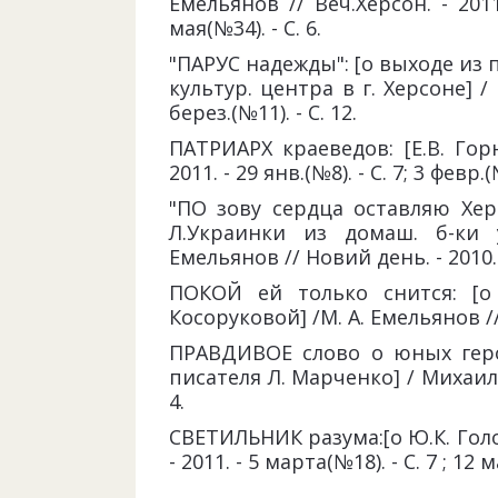
Емельянов // Веч.Херсон. - 2011.
мая(№34). - С. 6.
"ПАРУС надежды": [о выходе из пе
культур. центра в г. Херсоне] / 
берез.(№11). - С. 12.
ПАТРИАРХ краеведов: [Е.В. Гор
2011. - 29 янв.(№8). - С. 7; 3 февр.(№
"ПО зову сердца оставляю Херс
Л.Украинки из домаш. б-ки 
Емельянов // Новий день. - 2010. -
ПОКОЙ ей только снится: [о 
Косоруковой] /М. А. Емельянов //Ве
ПРАВДИВОЕ слово о юных героя
писателя Л. Марченко] / Михаил Е
4.
СВЕТИЛЬНИК разума:[о Ю.К. Голо
- 2011. - 5 марта(№18). - С. 7 ; 12 