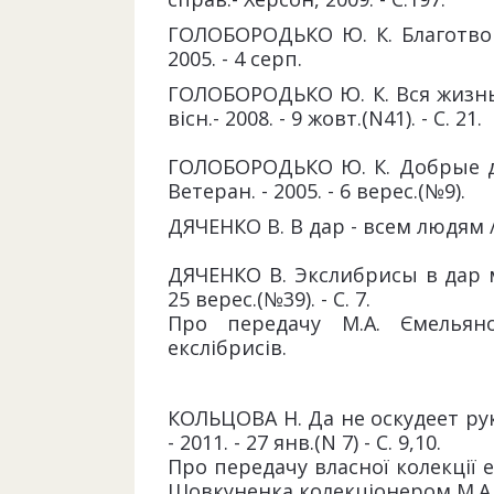
ГОЛОБОРОДЬКО Ю. К. Благотвор
2005. - 4 серп.
ГОЛОБОРОДЬКО Ю. К. Вся жизнь
вісн.- 2008. - 9 жовт.(N41). - С. 21.
ГОЛОБОРОДЬКО Ю. К. Добрые д
Ветеран. - 2005. - 6 верес.(№9).
ДЯЧЕНКО В. В дар - всем людям /В
ДЯЧЕНКО В. Экслибрисы в дар му
25 верес.(№39). - С. 7.
Про передачу М.А. Ємельян
екслібрисів.
КОЛЬЦОВА Н. Да не оскудеет рук
- 2011. - 27 янв.(N 7) - С. 9,10.
Про передачу власної колекції 
Шовкуненка колекціонером М.А