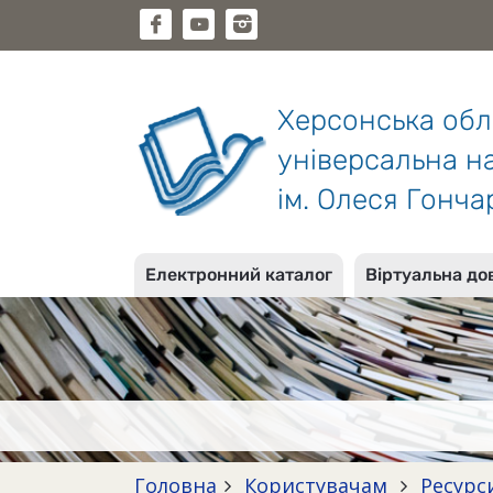
Херсонська об
універсальна на
ім. Олеся Гонча
Електронний каталог
Віртуальна до
Головна
Користувачам
Ресурс