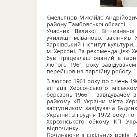
Ємельянов Михайло Андрійович
району Тамбовської області.
Учасник Великої Вітчизняної
училищі м.Іваново, закінчив 
Харківський інститут культури.
м. Херсоні. За рекомендацією Х
був працевлаштований в гарн
лютого 1961 року завідувач
перейшов на партійну роботу.
З лютого 1961 року по січень 19
агітації Херсонського міськк
березень 1966 - завідувачем ві
райкому КП України міста Херс
заступником завідувача Будинк
України, з грудня 1972 року по
Херсонського обкому КП Укр
відпочинку.
Починаючи з шкільних років М.