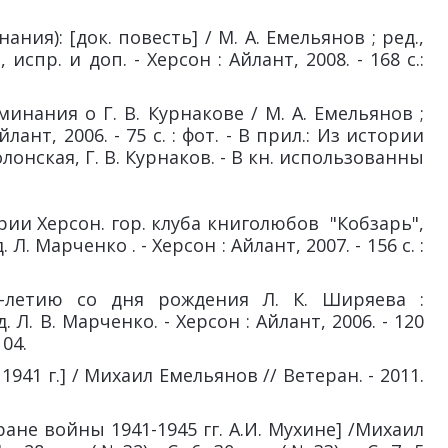
ия): [док. повесть] / М. А. Емельянов ; ред.,
 испр. и доп. - Херсон : Айлант, 2008. - 168 с.:
нания о Г. В. Курнакове / М. А. Емельянов ;
йлант, 2006. - 75 с. : фот. - В прил.: Из истории
лонская, Г. В. Курнаков. - В кн. использованны
ории Херсон. гор. клуба книголюбов "Кобзарь",
. Л. Марченко . - Херсон : Айлант, 2007. - 156 с. :
0-летию со дня рождения Л. К. Ширяева :
. Л. В. Марченко. - Херсон : Айлант, 2006. - 120
104.
941 г.] / Михаил Емельянов // Ветеран. - 2011.
не войны 1941-1945 гг. А.И. Мухине] /Михаил