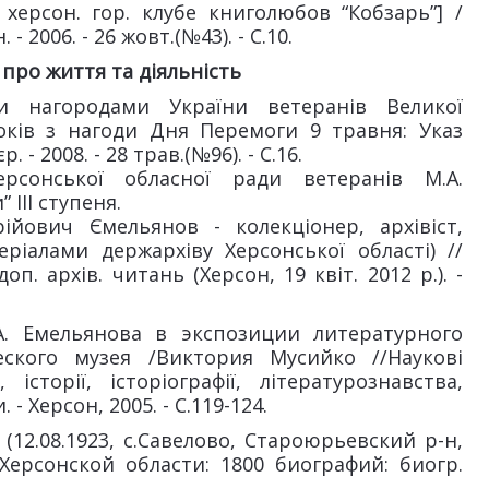
херсон. гор. клубе книголюбов “Кобзарь”] /
 2006. - 26 жовт.(№43). - С.10.
 про життя та діяльність
и нагородами України ветеранів Великої
років з нагоди Дня Перемоги 9 травня: Указ
 - 2008. - 28 трав.(№96). - С.16.
рсонської обласної ради ветеранів М.А.
III ступеня.
йович Ємельянов - колекціонер, архівіст,
еріалами держархіву Херсонської області) //
доп. архів. читань (Херсон, 19 квіт. 2012 р.). -
. Емельянова в экспозиции литературного
еского музея /Виктория Мусийко //Наукові
історії, історіографії, літературознавства,
 Херсон, 2005. - С.119-124.
2.08.1923, с.Савелово, Староюрьевский р-н,
 Херсонской области: 1800 биографий: биогр.