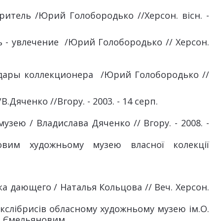
итель /Юрий Голобородько //Херсон. вісн. -
 - увлечение /Юрий Голобородько // Херсон.
ары коллекционера /Юрий Голобородько //
.Дяченко //Вгору. - 2003. - 14 серп.
зею / Владислава Дяченко // Вгору. - 2008. -
овим художньому музею власної колекції
а дающего / Наталья Кольцова // Веч. Херсон.
екслібрисів обласному художньому музею ім.О.
. Ємельяновим.