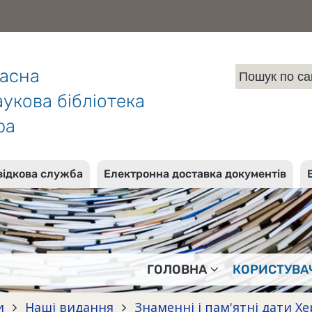
ласна
укова бібліотека
ра
відкова служба
Електронна доставка документів
ГОЛОВНА
КОРИСТУВА
и
Наші видання
Знаменні і пам'ятні дати 