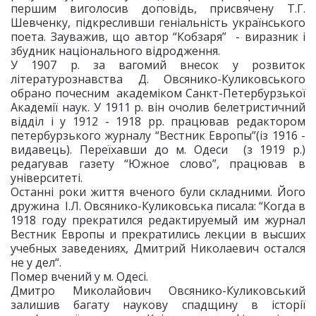
першим виголосив доповідь, присвячену Т.Г.
Шевченку, підкресливши геніальність українського
поета. Зауважив, що автор “Кобзаря” - виразник і
збудник національного відродження.
У 1907 р. за вагомий внесок у розвиток
літературознавства Д. Овсянико-Куликовського
обрано почесним академіком Санкт-Петербурзької
Академії наук. У 1911 р. він очолив белетристичний
відділ і у 1912 - 1918 рр. працював редактором
петербурзького журналу “Вестник Европы”(із 1916 -
видавець). Переїхавши до м. Одеси (з 1919 р.)
редагував газету “Южное слово”, працював в
університеті.
Останні роки життя вченого були складними. Його
дружина І.Л. Овсянико-Куликовська писала: “Когда в
1918 году прекратился редактируемый им журнал
Вестник Европы и прекратились лекции в высших
учебных заведениях, Дмитрий Николаевич остался
не у дел“.
Помер вчений у м. Одесі.
Дмитро Миколайович Овсянико-Куликовський
залишив багату наукову спадщину в історії