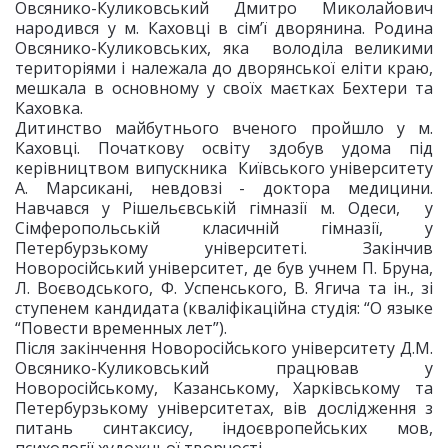
Овсянико-Куликовський Дмитро Миколайович
народився у м. Каховці в сім’ї дворянина. Родина
Овсянико-Куликовських, яка володіла великими
територіями і належала до дворянської еліти краю,
мешкала в основному у своїх маєтках Бехтери та
Каховка.
Дитинство майбутнього вченого пройшло у м.
Каховці. Початкову освіту здобув удома під
керівництвом випускника Київського університету
А. Марсикані, невдовзі - доктора медицини.
Навчався у Рішельєвській гімназії м. Одеси, у
Сімферопольській класичній гімназії, у
Петербурзькому університеті. Закінчив
Новоросійський університет, де був учнем П. Бруна,
Л. Воєводського, Ф. Успенського, В. Ягича та ін., зі
ступенем кандидата (кваліфікаційна студія: “О языке
“Повести временных лет”).
Після закінчення Новоросійського університету Д.М.
Овсянико-Куликовський працював у
Новоросійському, Казанському, Харківському та
Петербурзькому університетах, вів дослідження з
питань синтаксису, індоєвропейських мов,