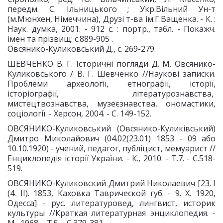
передм. С. Ільницького ; Укр.Вiльний Ун-т
(м.Мюнхен, Нiмеччина), Друзi т-ва iм.Г.Ващенка. - К. :
Наук. думка, 2001. - 912 c. : портр., табл. - Покажч.
імен та прізвищ: с.889-905 .
Овсянико-Куликовський Д., с. 269-279.
ШЕВЧЕНКО В. Г. Історичні погляди Д. М. Овсянико-
Куликовського / В. Г. Шевченко //Наукові записки.
Проблеми археології, етнографії, історії,
історіографії, літературознавства,
мистецтвознавства, музеєзнавства, ономастики,
соціології. - Херсон, 2004. - С. 149-152.
ОВСЯНИКО-Куликовський (Овсянико-Куликівський)
Дмитро Миколайович (04.02(23.01) 1853 - 09 або
10.10.1920) - учений, педагог, публіцист, мемуарист //
Енциклопедія історії України. - К., 2010. - Т.7. - С.518-
519.
ОВСЯНИКО-Куликовский Дмитрий Николаевич [23. I
(4. II). 1853, Каховка Таврической губ. - 9. X. 1920,
Одесса] - рус. литературовед, лингвист, историк
культуры //Краткая литературная энциклопедия. -