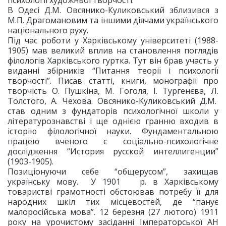
психології художньої творчості.
В Одесі Д.М. Овсянико-Куликовський зблизився з
М.П. Драгомановим та іншими діячами українського
національного руху.
Під час роботи у Харківському університеті (1988-
1905) мав великий вплив на становлення поглядів
філологів Харківського гуртка. Тут він брав участь у
виданні збірників “Питання теорії і психології
творчості”. Писав статті, книги, монографії про
творчість О. Пушкіна, М. Гоголя, І. Тургенєва, Л.
Толстого, А. Чехова. Овсянико-Куликовський Д.М.
став одним з фундаторів психологічної школи у
літературознавстві і ще однією гранню входив в
історію філологічної науки. Фундаментальною
працею вченого є соціально-психологічне
дослідження “История русской интеллигенции”
(1903-1905).
Позиціонуючи себе “общерусом”, захищав
українську мову. У 1901 р. в Харківському
товаристві грамотності обстоював потребу її для
народних шкіл тих місцевостей, де “панує
малоросійська мова”. 12 березня (27 лютого) 1911
року на урочистому засіданні Імператорської АН