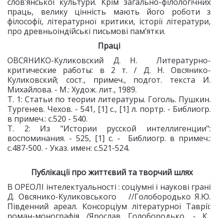
слов’янської культури. Крім загально-філологічних
праць, велику цінність мають його роботи з
філософії, літературної критики, історії літератури,
про древньоіндійські письмові пам’ятки.
Праці
ОВСЯНИКО-Куликовский Д. Н. Литературно-
критические работы: в 2 т. / Д. Н. Овсянико-
Куликовский; сост., примеч., подгот. текста И.
Михайлова. - М.: Худож. лит., 1989.
Т. 1: Статьи по теории литературы. Гоголь. Пушкин.
Тургенев. Чехов. - 541, [1] c., [1] л. портр. - Библиогр.
в примеч.: с.520 - 540.
Т. 2: Из "Истории русской интеллигенции":
воспоминания. - 525, [1] c. - Библиогр. в примеч.:
с.487-500. - Указ. имен: с.521-524.
Публікації про життєвий та творчий шлях
В ОРЕОЛІ інтелектуальності : соціумні і наукові грані
Д. Овсянико-Куликовського //Голобородько Я.Ю.
Південний ареал. Консорціум літературної Таврії:
роман-монографія /Ярослав Голобородько. - К.,