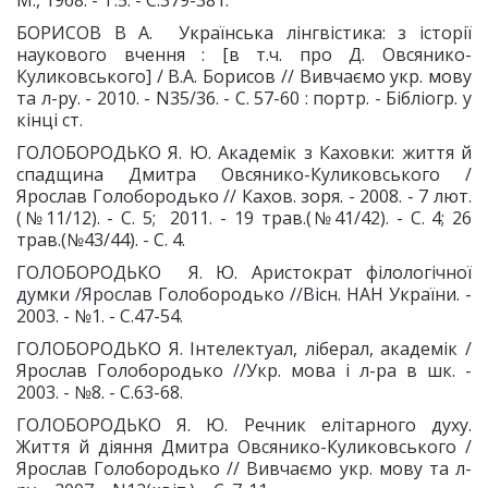
М., 1968. - Т.5. - С.379-381.
БОРИСОВ В А. Українська лінгвістика: з історії
наукового вчення : [в т.ч. про Д. Овсянико-
Куликовського] / В.А. Борисов // Вивчаємо укр. мову
та л-ру. - 2010. - N35/36. - С. 57-60 : портр. - Бібліогр. у
кінці ст.
ГОЛОБОРОДЬКО Я. Ю. Академік з Каховки: життя й
спадщина Дмитра Овсянико-Куликовського /
Ярослав Голобородько // Кахов. зоря. - 2008. - 7 лют.
(№11/12). - С. 5; 2011. - 19 трав.(№41/42). - С. 4; 26
трав.(№43/44). - С. 4.
ГОЛОБОРОДЬКО Я. Ю. Аристократ філологічної
думки /Ярослав Голобородько //Вісн. НАН України. -
2003. - №1. - С.47-54.
ГОЛОБОРОДЬКО Я. Інтелектуал, ліберал, академік /
Ярослав Голобородько //Укр. мова і л-ра в шк. -
2003. - №8. - С.63-68.
ГОЛОБОРОДЬКО Я. Ю. Речник елітарного духу.
Життя й діяння Дмитра Овсянико-Куликовського /
Ярослав Голобородько // Вивчаємо укр. мову та л-