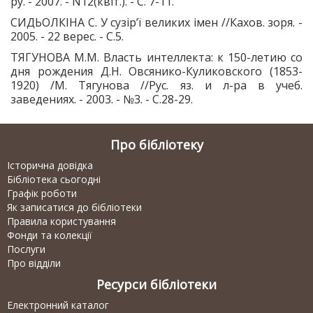
ру. - 2007. - N12(квіт.). - С. 7-11.
СИДЬОЛКІНА С. У сузір’ї великих імен //Кахов. зоря. -
2005. - 22 верес. - С.5.
ТЯГУНОВА М.М. Власть интеллекта: к 150-летию со
дня рождения Д.Н. Овсянико-Куликовского (1853-
1920) /М. Тягунова //Рус. яз. и л-ра в учеб.
заведениях. - 2003. - №3. - С.28-29.
Про бібліотеку
Історична довідка
Бібліотека сьогодні
Графік роботи
Як записатися до бібліотеки
Правила користування
Фонди та колекції
Послуги
Про відділи
Ресурси бібліотеки
Електронний каталог