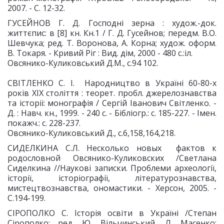
2007. - С. 12-32.
ГУСЕЙНОВ Г. Д. Господні зерна : худож.-док.
життєпис: в [8] кн. Кн.1 / Г. Д. Гусейнов; передм. В.О.
Шевчука; ред. Т. Воронова, А. Корна; худож. оформ.
В. Токаря. - Кривий Ріг : Вид. дім, 2000 - 480 с.:іл.
Овсянико-Куликовський Д.М., с.94 102.
СВІТЛЕНКО С. І. Народництво в Україні 60-80-х
рокiв XIX столiття : теорет. пробл. джерелознавства
та iсторii: монографiя / Сергій Іванович Світленко. -
Д. : Навч. кн., 1999. - 240 с. - Бібліогр.: с. 185-227. - Імен.
покажч.: с. 228-237.
Овсянико-Куликовський Д., с.6,158,164,218.
СИДЕЛКИНА С.Л. Несколько новых фактов к
родословной Овсянико-Куликовских /Светлана
Сиделкина //Наукові записки. Проблеми археології,
історії, історіографії, літературознавства,
мистецтвознавства, ономастики. - Херсон, 2005. -
С.194-199.
СІРОПОЛКО С. Історія освіти в Україні /Степан
Сірополко; ред. Ю. Вільчинський, Л. Масенко;