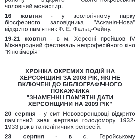
чоловічий монастир.
16 жовтня
- у зоологічному парку
біосферного заповідника "Асканія-Нова"
відкрито пам’ятник Ф. Е. Фальц-Фейну.
19-21 жовтня
- в м. Херсоні пройшов IV
Міжнародний фестиваль непрофесійного кіно
"Кінокімерія"
ХРОНІКА ОКРЕМИХ ПОДІЙ НА
ХЕРСОНЩИНІ ЗА 2008 РІК, ЯКІ НЕ
ВКЛЮЧЕНІ ДО БІБЛІОГРАФІЧНОГО
ПОКАЖЧИКА
"ЗНАМЕННІ І ПАМ’ЯТНІ ДАТИ
ХЕРСОНЩИНИ НА 2009 РІК"
20 серпня
- у смт Нововоронцовці відкрито
пам’ятний знак жертвам голодомору 1932-
1933 років та політичних репресій.
23 серпня
- в с. Геройському