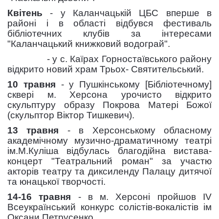
Квітень
- у Каланчацькій ЦБС вперше в
районі і в області відбувся фестиваль
бібліотечних клубів за інтересами
"Каланчацький книжковий водограй".
- у с. Каїрах Горностаївського району
відкрито новий храм Трьох- Святительський.
10 травня
- у Пушкінському [Бібліотечному]
сквері м. Херсона урочисто відкрито
скульптуру образу Покрова Матері Божої
(скульптор Віктор Тишкевич).
13 травня
- в Херсонському обласному
академічному музично-драматичному театрі
ім.М.Куліша відбулась благодійна вистава-
концерт "Театральний роман" за участю
акторів театру та диксиленду Палацу дитячої
та юнацької творчості.
14-16 травня
- в м. Херсоні пройшов IV
Всеукраїнський конкурс солістів-вокалістів ім
Оксани Петрусенко.