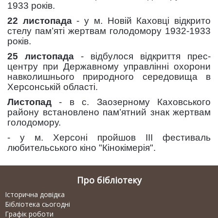
1933 років.
22 листопада
- у м. Новій Каховці відкрито
стелу пам’яті жертвам голодомору 1932-1933
років.
25 листопада
- відбулося відкриття прес-
центру при Державному управлінні охорони
навколишнього природного середовища в
Херсонській області.
Листопад
- в с. Заозерному Каховського
району встановлено пам’ятний знак жертвам
голодомору.
- у м. Херсоні пройшов III фестиваль
любительського кіно "Кінокімерія".
Про бібліотеку
Історична довідка
Бібліотека сьогодні
Графік роботи