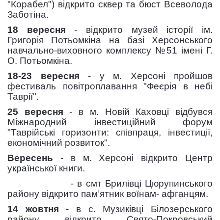
"Корабел") відкрито сквер та бюст Всеволода
Заботіна.
18 вересня
- відкрито музей історії ім.
Григорія Потьомкіна на базі Херсонського
навчально-виховного комплексу №51 імені Г.
О. Потьомкіна.
18-23 вересня
- у м. Херсоні пройшов
фестиваль повітроплавання "Феєрія в небі
Таврії".
25 вересня
- в м. Новій Каховці відбувся
Міжнародний інвестиційний форум
"Таврійські горизонти: співпраця, інвестиції,
економічний розвиток".
Вересень
- в м. Херсоні відкрито Центр
української книги.
- в смт Брилівці Цюрупинського
району відкрито пам’ятник воїнам- афганцям.
14 жовтня
- в с. Музиківці Білозерського
району відкрито Свято-Покровський