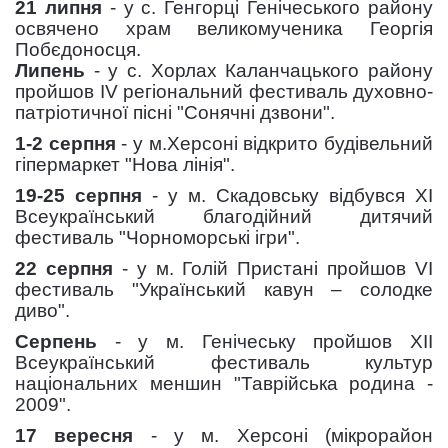
21 липня
- у с. Генгорці Генічеського району
освячено храм великомученика Георгія
Побєдоносця.
Липень
- у с. Хорлах Каланчацького району
пройшов IV регіональний фестиваль духовно-
патріотичної пісні "Сонячні дзвони".
1-2 серпня
- у м.Херсоні відкрито будівельний
гіпермаркет "Нова лінія".
19-25 серпня
- у м. Скадовську відбувся XI
Всеукраїнський благодійний дитячий
фестиваль "Чорноморські ігри".
22 серпня
- у м. Голій Пристані пройшов VI
фестиваль "Український кавун – солодке
диво".
Серпень
- у м. Генічеську пройшов XII
Всеукраїнський фестиваль культур
національних меншин "Таврійська родина -
2009".
17 вересня
- у м. Херсоні (мікрорайон