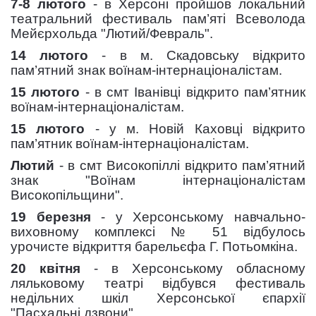
7-8 лютого
- в Херсоні пройшов локальний
театральний фестиваль пам’яті Всеволода
Мейєрхольда "Лютий/Февраль".
14 лютого
- в м. Скадовську відкрито
пам’ятний знак воїнам-інтернаціоналістам.
15 лютого
- в смт Іванівці відкрито пам’ятник
воїнам-інтернаціоналістам.
15 лютого
- у м. Новій Каховці відкрито
пам’ятник воїнам-інтернаціоналістам.
Лютий
- в смт Високопіллі відкрито пам’ятний
знак "Воїнам інтернаціоналістам
Високопільщини".
19 березня
- у Херсонському навчально-
виховному комплексі № 51 відбулось
урочисте відкриття барельєфа Г. Потьомкіна.
20 квітня
- в Херсонському обласному
ляльковому театрі відбувся фестиваль
недільних шкіл Херсонської єпархії
"Пасхальні дзвони".