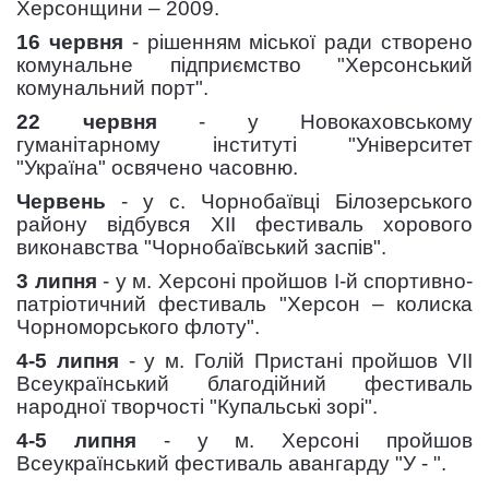
Херсонщини – 2009.
16 червня
- рішенням міської ради створено
комунальне підприємство "Херсонський
комунальний порт".
22 червня
- у Новокаховському
гуманітарному інституті "Університет
"Україна" освячено часовню.
Червень
- у с. Чорнобаївці Білозерського
району відбувся XII фестиваль хорового
виконавства "Чорнобаївський заспів".
3 липня
- у м. Херсоні пройшов I-й спортивно-
патріотичний фестиваль "Херсон – колиска
Чорноморського флоту".
4-5 липня
- у м. Голій Пристані пройшов VII
Всеукраїнський благодійний фестиваль
народної творчості "Купальські зорі".
4-5 липня
- у м. Херсоні пройшов
Всеукраїнський фестиваль авангарду "У - ".