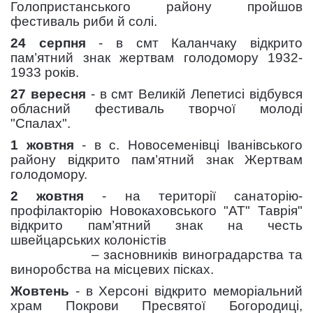
Голопристанського району пройшов
фестиваль риби й солі.
24 серпня
- в смт Каланчаку відкрито
пам’ятний знак жертвам голодомору 1932-
1933 років.
27 вересня
- в смт Великій Лепетисі відбувся
обласний фестиваль творчої молоді
"Спалах".
1 жовтня
- в с. Новосеменівці Іванівського
району відкрито пам’ятний знак Жертвам
голодомору.
2 жовтня
- на території санаторію-
профілакторію Новокаховського "АТ" Таврія"
відкрито пам’ятний знак на честь
швейцарських колоністів
– засновників виноградарства та
виноробства на місцевих пісках.
Жовтень
- в Херсоні відкрито меморіальний
храм Покрови Пресвятої Богородиці,