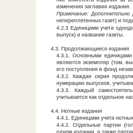
изме­нения заглавия издания.
Примечание:
Дополнительно 
непереплетен­ных газет) и по
4.2.3 Единицами учета однодн
вы­пуск) и название газеты.
4.3. Продолжающиеся издания
4.3.1. Основными единицам
явля­ются экземпляр (том, вы
его по­ступления в фонд неза
4.3.2. Каждая серия продо
нуме­рацию выпусков, учитыва
4.3.3. Каждый самостояте
учитыва­ется как отдельное на
4.4. Нотные издания
4.4.1. Единицами учета нотны
4.4.2. Отдельные партии (го
одном издании, а также парти