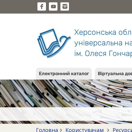
Херсонська об
універсальна на
ім. Олеся Гонча
Електронний каталог
Віртуальна до
Головна
Користувачам
Ресурс