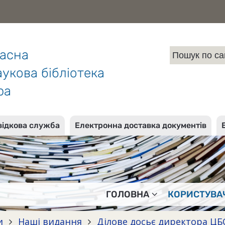
ласна
укова бібліотека
ра
відкова служба
Електронна доставка документів
ГОЛОВНА
КОРИСТУВА
и
Наші видання
Ділове досьє директора Ц