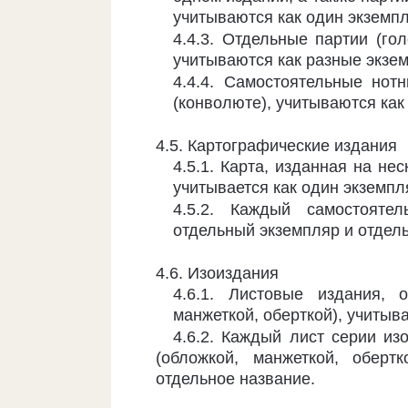
учиты­ваются как один экземп
4.4.3. Отдельные партии (гол
учи­тываются как разные экзе
4.4.4. Самостоятельные нот
(конво­люте), учитываются ка
4.5. Картографические издания
4.5.1. Карта, изданная на не
учи­тывается как один экземпл
4.5.2. Каждый самостояте
отдельный экземпляр и отдел
4.6. Изоиздания
4.6.1. Листовые издания, 
манжет­кой, оберткой), учитыв
4.6.2. Каждый лист серии из
(об­ложкой, манжеткой, оберт
отдельное название.