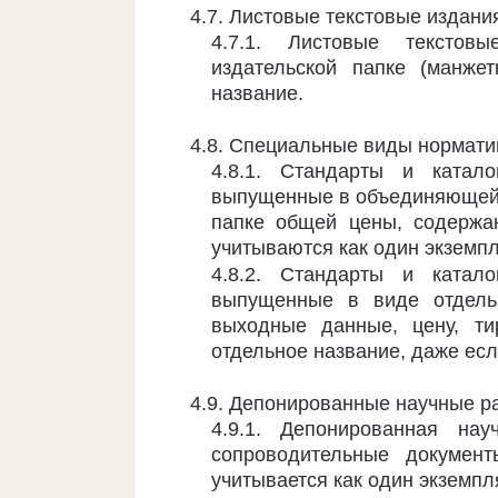
4.7. Листовые текстовые издани
4.7.1. Листовые тексто
издательской папке (манже
название.
4.8. Специальные виды нормати
4.8.1. Стандарты и катал
выпущен­ные в объединяющей и
папке об­щей цены, содерж
учитываются как один экземпл
4.8.2. Стандарты и катал
выпущен­ные в виде отдел
выходные данные, цену, ти
отдельное название, даже есл
4.9. Депонированные научные р
4.9.1. Депонированная на
сопроводи­тельные докумен
учитывается как один экземпл