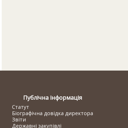
Публічна інформація
Статут
Біографічна довідка директора
Звіти
Державні закупівлі