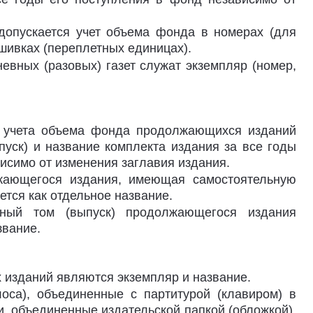
допускается учет объема фонда в номерах (для
дшивках (переплетных единицах).
евных (разовых) газет служат экземпляр (номер,
и учета объема фонда продолжающихся изданий
пуск) и название комплекта издания за все годы
висимо от изменения заглавия издания.
лжающегося издания, имеющая самостоятельную
ется как отдельное название.
льный том (выпуск) продолжающегося издания
звание.
х изданий являются экземпляр и название.
лоса), объединенные с партитурой (клавиром) в
и, объединенные издательской папкой (обложкой),