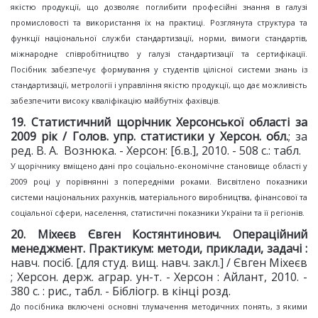
якістю продукції, що дозволяє поглибити професійні знання в галузі
промисловості та використання їх на практиці. Розглянута структура та
функції національної служби стандартизації, норми, вимоги стандартів,
міжнародне співробітництво у галузі стандартизації та сертифікації.
Посібник забезпечує формування у студентів цілісної системи знань із
стандартизації, метрології і управління якістю продукції, що дає можливість
забезпечити високу кваліфікацію майбутніх фахівців.
19. Статистичний щорiчник Херсонської області за
2009 рік / Голов. упр. статистики у Херсон. обл.
; за
ред. В. А. Вознюка. - Херсон: [б.в.], 2010. - 508 с.: табл.
У щорічнику вміщено дані про соціально-економічне становище області у
2009 році у порівнянні з попередніми роками. Висвітлено показники
системи національних рахунків, матеріального виробництва, фінансової та
соціальної сфери, населення, статистичні показники України та її регіонів.
20. Міхеєв Євген Костянтинович. Операційний
менеджмент. Практикум: методи, приклади, задачі :
навч. посіб. [для студ. вищ. навч. закл.] / Євген Міхеєв
; Херсон. держ. аграр. ун-т. - Херсон : Айлант, 2010. -
380 с. : рис., табл. - Бібліогр. в кінці розд.
До посібника включені основні тлумачення методичних понять, з якими