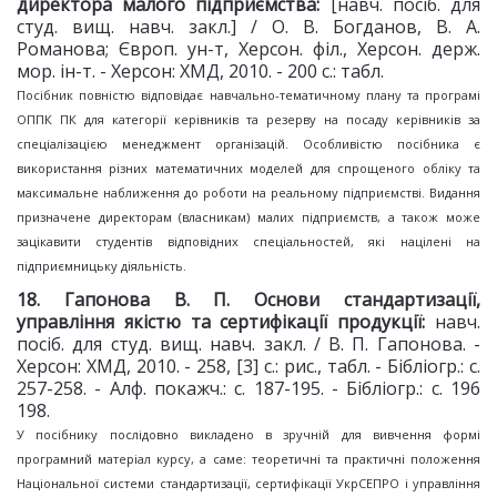
директора малого підприємства:
[навч. посіб. для
студ. вищ. навч. закл.] / О. В. Богданов, В. А.
Романова; Європ. ун-т, Херсон. філ., Херсон. держ.
мор. ін-т. - Херсон: ХМД, 2010. - 200 с.: табл.
Посібник повністю відповідає навчально-тематичному плану та програмі
ОППК ПК для категорії керівників та резерву на посаду керівників за
спеціалізацією менеджмент організацій. Особливістю посібника є
використання різних математичних моделей для спрощеного обліку та
максимальне наближення до роботи на реальному підприємстві. Видання
призначене директорам (власникам) малих підприємств, а також може
зацікавити студентів відповідних спеціальностей, які націлені на
підприємницьку діяльність.
18. Гапонова В. П. Основи стандартизації,
управління якістю та сертифікації продукції:
навч.
посіб. для студ. вищ. навч. закл. / В. П. Гапонова. -
Херсон: ХМД, 2010. - 258, [3] с.: рис., табл. - Бібліогр.: с.
257-258. - Алф. покажч.: с. 187-195. - Бібліогр.: с. 196
198.
У посібнику послідовно викладено в зручній для вивчення формі
програмний матеріал курсу, а саме: теоретичні та практичні положення
Національної системи стандартизації, сертифікації УкрСЕПРО і управління