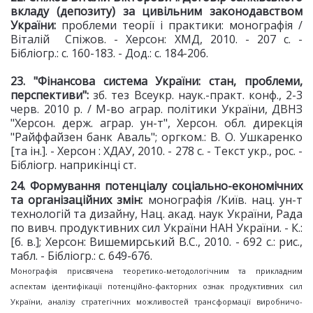
вкладу (депозиту) за цивільним законодавством
України:
проблеми теорії і практики: монографія /
Віталій Спіжов. - Херсон: ХМД, 2010. - 207 с. -
Бібліогр.: с. 160-183. - Дод.: с. 184-206.
23. "Фінансова система України: стан, проблеми,
перспективи":
зб. тез Всеукр. наук.-практ. конф., 2-3
черв. 2010 р. / М-во аграр. політики України, ДВНЗ
"Херсон. держ. аграр. ун-т", Херсон. обл. дирекція
"Райффайзен банк Аваль"; оргком.: В. О. Ушкаренко
[та ін.]. - Херсон : ХДАУ, 2010. - 278 с. - Текст укр., рос. -
Бібліогр. наприкінці ст.
24. Формування потенціалу соціально-економічних
та організаційних змін:
монографія /Київ. нац. ун-т
технологій та дизайну, Нац. акад. наук України, Рада
по вивч. продуктивних сил України НАН України. - К.:
[б. в.]; Херсон: Вишемирський В.С., 2010. - 692 с.: рис.,
табл. - Бібліогр.: с. 649-676.
Монографія присвячена теоретико-методологічним та прикладним
аспектам ідентифікації потенційно-факторних ознак продуктивних сил
України, аналізу стратегічних можливостей трансформації виробничо-