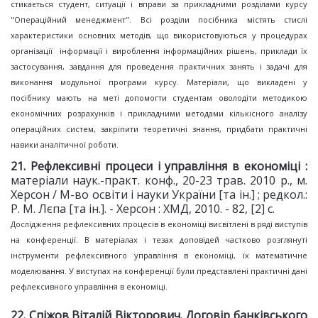
стикається студент, ситуації і вправи за прикладними розділами курсу
"Операційний менеджмент". Всі розділи посібника містять стислі
характеристики основних методів, що використовуються у процедурах
організації інформації і вироблення інформаційних рішень, приклади їх
застосування, завдання для проведення практичних занять і задачі для
виконання модульної програми курсу. Матеріали, що викладені у
посібнику мають на меті допомогти студентам оволодіти методикою
економічних розрахунків і прикладними методами кількісного аналізу
операційних систем, закріпити теоретичні знання, придбати практичні
навики аналітичної роботи.
21. Рефлексивні процеси і управління в економіці :
матеріали наук.-практ. конф., 20-23 трав. 2010 р., м.
Херсон / М-во освіти і науки України [та ін.] ; редкол.:
Р. М. Лєпа [та ін.]. - Херсон : ХМД, 2010. - 82, [2] с.
Дослідження рефлексивних процесів в економіці висвітлені в ряді виступів
на конференції. В матеріалах і тезах доповідей частково розглянуті
інструменти рефлексивного управління в економіці, їх математичне
моделювання. У виступах на конференції були представлені практичні дані
рефлексивного управління в економіці.
22. Спіжов Віталій Вікторович. Договір банківського