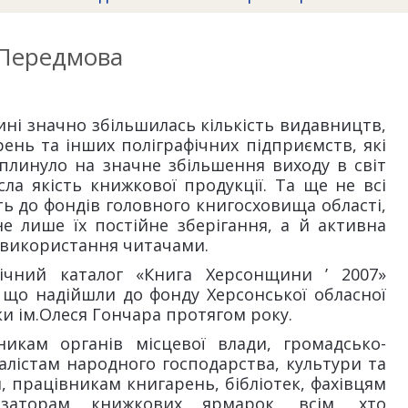
Передмова
ині значно збільшилась кількість видавництв,
ень та інших поліграфічних підприємств, які
плинуло на значне збільшення виходу в світ
сла якість книжкової продукції. Та ще не всі
ь до фондів головного книгосховища області,
е лише їх постійне зберігання, а й активна
 використання читачами.
ічний каталог «Книга Херсонщини ’ 2007»
 що надійшли до фонду Херсонської обласної
ки ім.Олеся Гончара протягом року.
никам органів місцевої влади, громадсько-
алістам народного господарства, культури та
, працівникам книгарень, бібліотек, фахівцям
нізаторам книжкових ярмарок, всім, хто