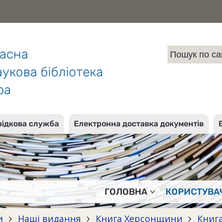
ласна
укова бібліотека
ра
відкова служба
Електронна доставка документів
ГОЛОВНА
КОРИСТУВА
и
Наші видання
Книга Херсонщини
Книга