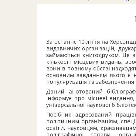
За останнє 10-ліття на Херсонщ
видавничих організацій, друкар
займаються книгодруком. Це в
кількості місцевих видань, зро
вони в повному обсязі надходят
основним завданням якого є н
популяризація та забезпечення
Даний анотований бібліограф
інформує про місцеві видання,
універсальної наукової бібліоте
Посібник адресований праців
політичним організаціям, спеці
освіти, науковцям, краєзнавцям
поліграфічної справи, орга