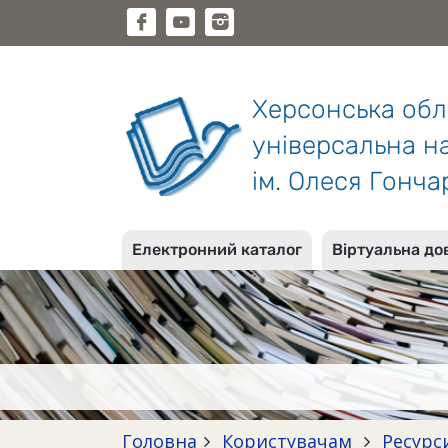
Херсонська об
універсальна на
ім. Олеся Гонча
Електронний каталог
Віртуальна до
Головна
Користувачам
Ресурс