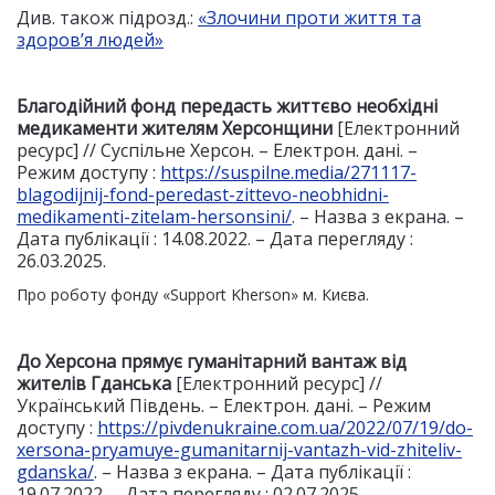
Див. також підрозд.:
«Злочини проти життя та
здоров’я людей»
Благодійний фонд передасть життєво необхідні
медикаменти жителям Херсонщини
[Електронний
ресурс] // Суспільне Херсон. – Електрон. дані. –
Режим доступу :
https://suspilne.media/271117-
blagodijnij-fond-peredast-zittevo-neobhidni-
medikamenti-zitelam-hersonsini/
. – Назва з екрана. –
Дата публікації : 14.08.2022. – Дата перегляду :
26.03.2025.
Про роботу фонду «Support Kherson» м. Києва.
До Херсона прямує гуманітарний вантаж від
жителів Гданська
[Електронний ресурс] //
Український Південь. – Електрон. дані. – Режим
доступу :
https://pivdenukraine.com.ua/2022/07/19/do-
xersona-pryamuye-gumanitarnij-vantazh-vid-zhiteliv-
gdanska/
. – Назва з екрана. – Дата публікації :
19.07.2022. – Дата перегляду : 02.07.2025.