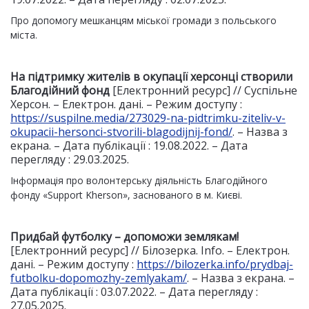
Про допомогу мешканцям міської громади з польського
міста.
На підтримку жителів в окупації херсонці створили
Благодійний фонд
[Електронний ресурс] // Суспільне
Херсон. – Електрон. дані. – Режим доступу :
https://suspilne.media/273029-na-pidtrimku-ziteliv-v-
okupacii-hersonci-stvorili-blagodijnij-fond/
. – Назва з
екрана. – Дата публікації : 19.08.2022. – Дата
перегляду : 29.03.2025.
Інформація про волонтерську діяльність Благодійного
фонду «Support Kherson», заснованого в м. Києві.
Придбай футболку – допоможи землякам!
[Електронний ресурс] // Білозерка. Info. – Електрон.
дані. – Режим доступу :
https://bilozerka.info/prydbaj-
futbolku-dopomozhy-zemlyakam/
. – Назва з екрана. –
Дата публікації : 03.07.2022. – Дата перегляду :
27.05.2025.