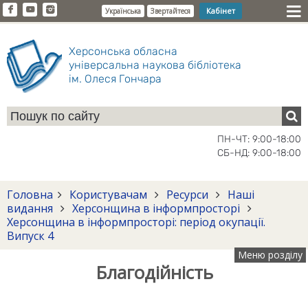
Кабінет
Українська
Звертайтеся
Херсонська обласна
універсальна наукова бібліотека
ім. Олеся Гончара
ПН-ЧТ: 9:00-18:00
СБ-НД: 9:00-18:00
Головна
Користувачам
Ресурси
Наші
видання
Херсонщина в інформпросторі
Херсонщина в інформпросторі: період окупації.
Випуск 4
Меню розділу
Благодійність