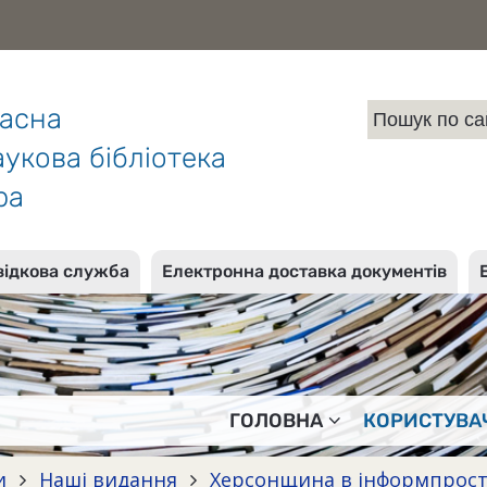
ласна
укова бібліотека
ра
відкова служба
Електронна доставка документів
ГОЛОВНА
КОРИСТУВА
и
Наші видання
Херсонщина в інформпрос