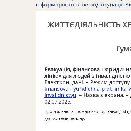
інформпросторі: період окупації. В
ЖИТТЄДІЯЛЬНІСТЬ Х
Гум
Евакуація, фінансова і юридична
лінію» для людей з інвалідніст
Електрон. дані. – Режим доступу
finansova-i-yuridichna-pidtrimka-v-
invalidnistyu
. – Назва з екрана. –
02.07.2025.
Про діяльність громадської організації «Fig
для жителів регіону.