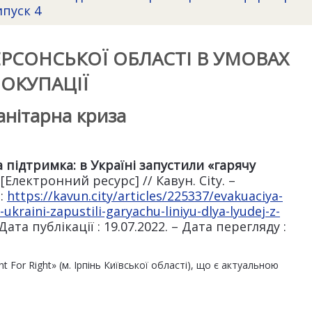
ипуск 4
ЕРСОНСЬКОЇ ОБЛАСТІ В УМОВАХ
ОКУПАЦІЇ
анітарна криза
 підтримка: в Україні запустили «гарячу
ю
[Електронний ресурс] // Кавун. City. –
 :
https://kavun.city/articles/225337/evakuaciya-
ukraini-zapustili-garyachu-liniyu-dlya-lyudej-z-
 Дата публікації : 19.07.2022. – Дата перегляду :
ht For Right» (м. Ірпінь Київської області), що є актуальною