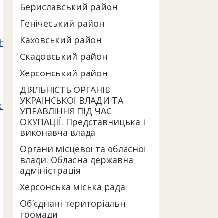
Бериславський район
Генічеський район
Каховський район
ni_otrimuvati_rosijski_viplati/
.
Скадовський район
Херсонський район
ДІЯЛЬНІСТЬ ОРГАНІВ
УКРАЇНСЬКОЇ ВЛАДИ ТА
rizi_jak_vizhivaje_hersonschina/
.
УПРАВЛІННЯ ПІД ЧАС
ОКУПАЦІЇ. Представницька і
виконавча влада
Органи місцевої та обласної
влади. Обласна державна
адміністрація
Херсонська міська рада
Об’єднані територіальні
громади