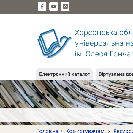
Херсонська об
універсальна на
ім. Олеся Гонча
Електронний каталог
Віртуальна до
Головна
Користувачам
Ресурс