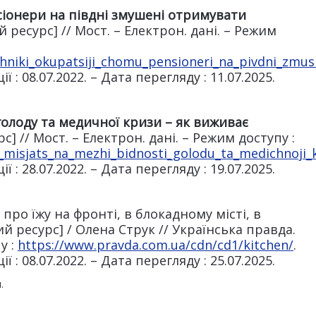
сіонери на півдні змушені отримувати
 ресурс] // Мост. – Електрон. дані. – Режим
hniki_okupatsiji_chomu_pensioneri_na_pivdni_zmushe
ї : 08.07.2022. – Дата перегляду : 11.07.2025.
 голоду та медичної кризи – як виживає
] // Мост. – Електрон. дані. – Режим доступу :
j_misjats_na_mezhi_bidnosti_golodu_ta_medichnoji_k
ї : 28.07.2022. – Дата перегляду : 19.07.2025.
 про їжу на фронті, в блокадному місті, в
ий ресурс] / Олена Струк // Українська правда.
у :
https://www.pravda.com.ua/cdn/cd1/kitchen/
.
ї : 08.07.2022. – Дата перегляду : 25.07.2025.
.