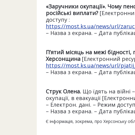
«
Заручники окупації
»
. Чому пен
російські
виплати?
[Електронний
доступу :
https://most.ks.ua/news/url/zaruc
– Назва з екрана. – Дата публікаці
П’ятий місяць на межі бідності,
Херсонщина
[Електронний ресурс
https://most.ks.ua/news/url/pjati
– Назва з екрана. – Дата публікаці
Струк Олена.
Що їдять на війні –
окупації, в евакуації [Електронн
– Електрон. дані. – Режим доступ
– Назва з екрана. – Дата публікаці
Є інформація, зокрема, про Херсонську обл