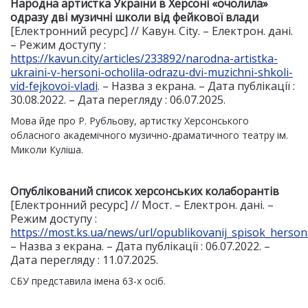
Народна артистка України в Херсоні «очолила»
одразу дві музичні школи від фейкової влади
[Електронний ресурс] // Кавун. City. – Електрон. дані.
– Режим доступу :
https://kavun.city/articles/233892/narodna-artistka-
ukraini-v-hersoni-ocholila-odrazu-dvi-muzichni-shkoli-
vid-fejkovoi-vladi
. – Назва з екрана. – Дата публікації :
30.08.2022. – Дата перегляду : 06.07.2025.
Мова йде про Р. Рубльову, артистку Херсонського
обласного академічного музично-драматичного театру ім.
Миколи Куліша.
Опублікований список херсонських колаборантів
[Електронний ресурс] // Мост. – Електрон. дані. –
Режим доступу :
https://most.ks.ua/news/url/opublikovanij_spisok_herson
– Назва з екрана. – Дата публікації : 06.07.2022. –
Дата перегляду : 11.07.2025.
СБУ представила імена 63-х осіб.