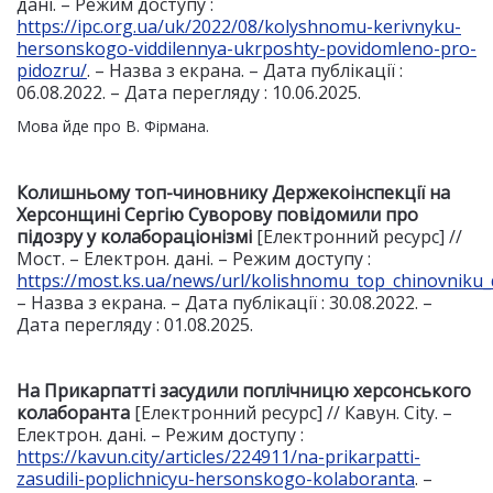
дані. – Режим доступу :
https://ipc.org.ua/uk/2022/08/kolyshnomu-kerivnyku-
hersonskogo-viddilennya-ukrposhty-povidomleno-pro-
pidozru/
. – Назва з екрана. – Дата публікації :
06.08.2022. – Дата перегляду : 10.06.2025.
Мова йде про В. Фірмана.
Колишньому топ
-
чиновнику Держекоінспекції на
Херсонщині Сергію Суворову повідомили про
підозру у колабораціонізмі
[Електронний ресурс] //
Мост. – Електрон. дані. – Режим доступу :
https://most.ks.ua/news/url/kolishnomu_top_chinovniku_
– Назва з екрана. – Дата публікації : 30.08.2022. –
Дата перегляду : 01.08.2025.
На Прикарпатті засудили поплічницю херсонського
колаборанта
[Електронний ресурс] // Кавун. City. –
Електрон. дані. – Режим доступу :
https://kavun.city/articles/224911/na-prikarpatti-
zasudili-poplichnicyu-hersonskogo-kolaboranta
. –