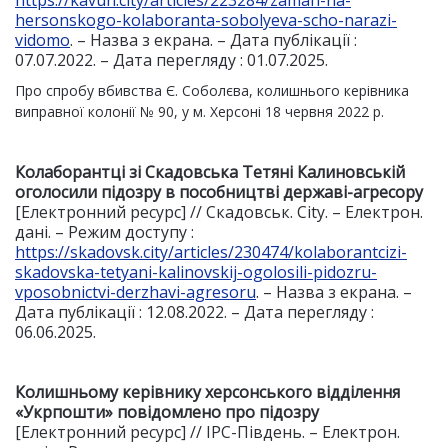
https://kavun.city/articles/223284/zamah-na-
hersonskogo-kolaboranta-sobolyeva-scho-narazi-
vidomo
. – Назва з екрана. – Дата публікації :
07.07.2022. – Дата перегляду : 01.07.2025.
Про спробу вбивства Є. Соболєва, колишнього керівника
виправної колонії № 90, у м. Херсоні 18 червня 2022 р.
Колаборантці зі Скадовська Тетяні Калиновській
оголосили підозру в пособництві державі-агресору
[Електронний ресурс] // Скадовськ. City. – Електрон.
дані. – Режим доступу :
https://skadovsk.city/articles/230474/kolaborantcizi-
skadovska-tetyani-kalinovskij-ogolosili-pidozru-
vposobnictvi-derzhavi-agresoru
. – Назва з екрана. –
Дата публікації : 12.08.2022. – Дата перегляду :
06.06.2025.
Колишньому керівнику херсонського відділення
«Укрпошти» повідомлено про підозру
[Електронний ресурс] // IPC-Південь. – Електрон.