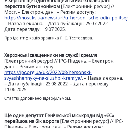
У Херсоні ще один «поліцейський»-колаборант
перестав бути анонімом
[Електронний ресурс] //
Мост. – Електрон. дані. – Режим доступу :
https://most.ks.ua/news/url/u_hersoni_sche_odin_polits
– Назва з екрана. – Дата публікації : 29.07.2022. –
Дата перегляду : 19.07.2025.
Про ідентифікацію зрадника Р. С. Тєстоєдова.
Херсонські священники на службі кремля
[Електронний ресурс] // IPC-Південь. – Електрон.
дані. – Режим доступу :
https://ipc.org.ua/uk/2022/08/hersonski-
svyashhennyky-na-sluzhbi-kremlya/
. – Назва з екрана.
– Дата публікації : 23.08.2022. – Дата перегляду :
11.06.2025.
Статтю доповнено відеофільмом.
Ще один депутат Генічеської міськради від
«
ЄС
»
перейшов на бік ворога
[Електронний ресурс] // IPC-
Південь. – Електрон. дані. – Режим доступу :