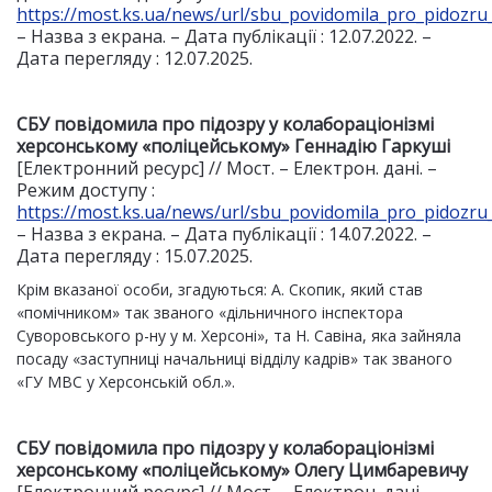
https://most.ks.ua/news/url/sbu_povidomila_pro_pidozr
– Назва з екрана. – Дата публікації : 12.07.2022. –
Дата перегляду : 12.07.2025.
СБУ повідомила про підозру у колабораціонізмі
херсонському «поліцейському» Геннадію Гаркуші
[Електронний ресурс] // Мост. – Електрон. дані. –
Режим доступу :
https://most.ks.ua/news/url/sbu_povidomila_pro_pidozr
– Назва з екрана. – Дата публікації : 14.07.2022. –
Дата перегляду : 15.07.2025.
Крім вказаної особи, згадуються: А. Скопик, який став
«помічником» так званого «дільничного інспектора
Суворовського р-ну у м. Херсоні», та Н. Савіна, яка зайняла
посаду «заступниці начальниці відділу кадрів» так званого
«ГУ МВС у Херсонській обл.».
СБУ
повідомила про підозру у колабораціонізмі
херсонському «поліцейському» Олегу Цимбаревичу