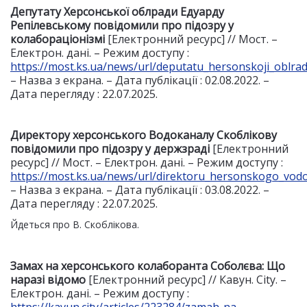
Депутату Херсонської облради Едуарду
Репілевському повідомили про підозру у
колабораціонізмі
[Електронний ресурс] // Мост. –
Електрон. дані. – Режим доступу :
https://most.ks.ua/news/url/deputatu_hersonskoji_oblra
– Назва з екрана. – Дата публікації : 02.08.2022. –
Дата перегляду : 22.07.2025.
Директору херсонського
В
одоканалу Скоблікову
повідомили про підозру у держзраді
[Електронний
ресурс] // Мост. – Електрон. дані. – Режим доступу :
https://most.ks.ua/news/url/direktoru_hersonskogo_vod
– Назва з екрана. – Дата публікації : 03.08.2022. –
Дата перегляду : 22.07.2025.
Йдеться про В. Скоблікова.
Замах на херсонського колаборанта Соболєва: Що
наразі відомо
[Електронний ресурс] // Кавун. City. –
Електрон. дані. – Режим доступу :