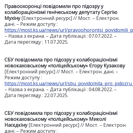
Правоохоронці повідомили про підозру у
колабораціонізмі генічеському депутату Сергію
Мухіну
[Електронний ресурс] // Мост. – Електрон.
дані. – Режим доступу :
https://most.ks.ua/news/url/pravoohorontsi_povidomili
– Назва з екрана. – Дата публікації : 07.07.2022. –
Дата перегляду : 11.07.2025.
СБУ повідомила про підозру у колабораціонізмі
новокаховському
«
поліцейському
»
Єгору Кузакову
[Електронний ресурс] // Мост. – Електрон. дані. –
Режим доступу :
https://most.ks.ua/news/url/sbu_povidomila_pro_pidoz
– Назва з екрана. – Дата публікації : 04.08.2022. –
Дата перегляду : 22.07.2025.
СБУ повідомила про підозру у колабораціонізмі
новокаховському «поліцейському» Миколі
Насєдкіну
[Електронний ресурс] // Мост. – Електрон.
дані. – Режим доступу :