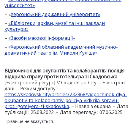
університет»
– «
Херсонський державний університет»
–
«Бібліотеки, архіви, музеї та інші заклади
культури»
–
«Засоби масової інформації»
–
«Херсонський обласний академічний музично-
драматичний театр ім. Миколи Куліша»
Відпочинок для окупантів та колаборантів: поліція
відкрила справу проти готельєра зі Скадовська
[Електронний ресурс] // Скадовськ. City. – Електрон.
дані. – Режим доступу :
https://skadovsk.city/articles/232868/vidpochinok-dlya-
okupantiv-ta-kolaborantiv-policiya-vidkrila-spravu-
proti-gotelyera-zi-skadovska
. – Назва з екрана. – Дата
публікації : 25.08.2022. – Дата перегляду : 07.06.2025.
Прізвище не вказується.