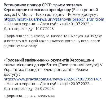
Встановили прапор СРСР: трьом жителям
Херсонщини оголосили про підозру
[Електронний
ресурс] // Мост. – Електрон. дані. – Режим доступу :
https://most.ks.ua/news/url/vstanovili_prapor_srsr_trom_
– Назва з екрана. – Дата публікації : 01.07.2022. –
Дата перегляду : 10.07.2025.
Інформація про Р. Агаєва, М. Карого та І. Білоуса, які на даху
кінотеатру в м. Новій Каховці Каховського р-ну встановили
радянську символіку.
«Головний залізничник»
окупантів Херсонщини
схиляє місцевих до «роботи»
[Електронний ресурс] //
Українська правда. – Електрон. дані. – Режим
доступу :
https://www.pravda.com.ua/news/2022/07/20/7359148/
.
– Назва з екрана. – Дата публікації : 20.07.2022. –
Дата перегляду : 29.07.2025.
Інформація про О. О. Мельника.