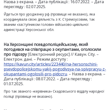
Назва з екрана. – Дата публікації : 16.07.2022. – Дата
перегляду : 02.07.2025.
Йдеться про уродженку рф (прізвище не вказано), яка
координувала свою діяльність з К. Стремоусовим, так
званим «заступником голови» військово-цивільної
адміністрації Херсонської обл.
На Херсонщині псевдополіцейському, який
погодився на співпрацю з окупантами, оголосили
про підозру
[Електронний ресурс] // Кавун. City. –
Електрон. дані. – Режим доступу :
https://kavun.city/articles/223440/na-hersonschini-
psevdopolicejskomu-yakij-pogodivsya-na-spivpracyu-z-
okupantami-ogolosili-pro-pidozru
. – Назва з екрана. –
Дата публікації : 08.07.2022. – Дата перегляду :
01.07.2025.
Про так званого «керівника» Скадовського відділу народної
поліції (прізвище не вказано).