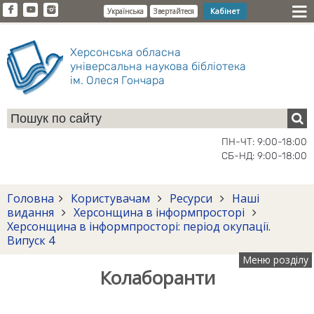
Кабінет
Українська
Звертайтеся
Херсонська обласна
універсальна наукова бібліотека
ім. Олеся Гончара
ПН-ЧТ: 9:00-18:00
СБ-НД: 9:00-18:00
Головна
Користувачам
Ресурси
Наші
видання
Херсонщина в інформпросторі
Херсонщина в інформпросторі: період окупації.
Випуск 4
Меню розділу
Колаборанти