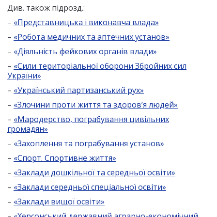
Див. також підрозд.:
–
«Представницька і виконавча влада»
–
«Робота медичних та аптечних установ»
–
«Діяльність фейкових органів влади»
–
«Сили територіальної оборони Збройних сил
України»
–
«Український партизанський рух»
–
«Злочини проти життя та здоров’я людей»
–
«Мародерство, пограбування цивільних
громадян»
–
«Захоплення та пограбування установ»
–
«Спорт. Спортивне життя»
–
«Заклади дошкільної та середньої освіти»
–
«Заклади середньої спеціальної освіти»
–
«Заклади вищої освіти»
–
«Херсонський державний аграрно-економічний