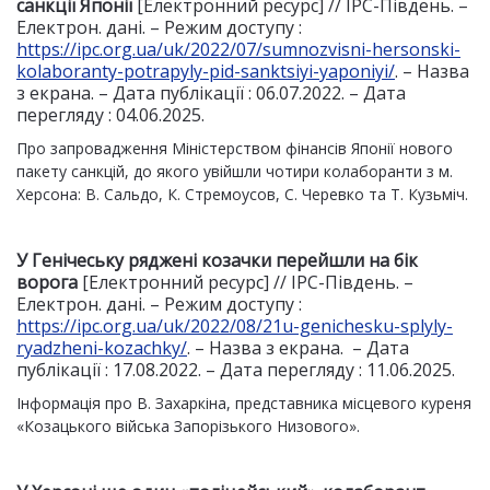
санкції Японії
[Електронний ресурс] // IPC-Південь. –
Електрон. дані. – Режим доступу :
https://ipc.org.ua/uk/2022/07/sumnozvisni-hersonski-
kolaboranty-potrapyly-pid-sanktsiyi-yaponiyi/
. – Назва
з екрана. – Дата публікації : 06.07.2022. – Дата
перегляду : 04.06.2025.
Про запровадження Міністерством фінансів Японії нового
пакету санкцій, до якого увійшли чотири колаборанти з м.
Херсона: В. Сальдо, К. Стремоусов, С. Черевко та Т. Кузьміч.
У Генічеську ряджені козачки перейшли на бік
ворога
[Електронний ресурс] // IPC-Південь. –
Електрон. дані. – Режим доступу :
https://ipc.org.ua/uk/2022/08/21u-genichesku-splyly-
ryadzheni-kozachky/
. – Назва з екрана. – Дата
публікації : 17.08.2022. – Дата перегляду : 11.06.2025.
Інформація про В. Захаркіна, представника місцевого куреня
«Козацького війська Запорізького Низового».