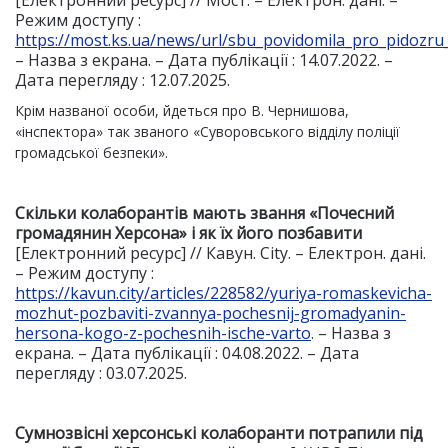
[Електронний ресурс] // Мост. – Електрон. дані. –
Режим доступу :
https://most.ks.ua/news/url/sbu_povidomila_pro_pidozr
– Назва з екрана. – Дата публікації : 14.07.2022. –
Дата перегляду : 12.07.2025.
Крім названої особи, йдеться про В. Чернишова,
«інспектора» так званого «Суворовського відділу поліції
громадської безпеки».
Скільки колаборантів мають звання «Почесний
громадянин Херсона» і як їх його позбавити
[Електронний ресурс] // Кавун. City. – Електрон. дані.
– Режим доступу :
https://kavun.city/articles/228582/yuriya-romaskevicha-
mozhut-pozbaviti-zvannya-pochesnij-gromadyanin-
hersona-kogo-z-pochesnih-ische-varto
. – Назва з
екрана. – Дата публікації : 04.08.2022. – Дата
перегляду : 03.07.2025.
Сумнозвісні херсонські колаборанти потрапили під