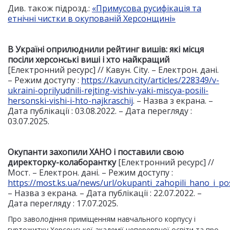
Див. також підрозд.:
«Примусова русифікація та
етнічні чистки в окупованій Херсонщині»
В Україні оприлюднили рейтинг вишів: які місця
посіли херсонські виші і хто найкращий
[Електронний ресурс] // Кавун. City. – Електрон. дані.
– Режим доступу :
https://kavun.city/articles/228349/v-
ukraini-oprilyudnili-rejting-vishiv-yaki-miscya-posili-
hersonski-vishi-i-hto-najkraschij
. – Назва з екрана. –
Дата публікації : 03.08.2022. – Дата перегляду :
03.07.2025.
Окупанти захопили ХАНО і поставили свою
директорку
-колаборантку
[Електронний ресурс] //
Мост. – Електрон. дані. – Режим доступу :
https://most.ks.ua/news/url/okupanti_zahopili_hano_i_po
– Назва з екрана. – Дата публікації : 22.07.2022. –
Дата перегляду : 17.07.2025.
Про заволодіння приміщенням навчального корпусу і
гуртожитку Херсонської академії неперервної освіти та про