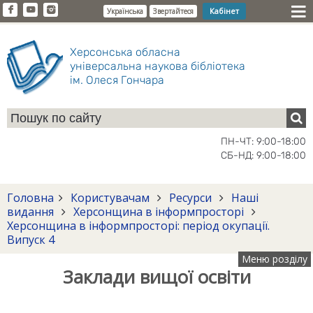
Кабінет
Українська
Звертайтеся
Херсонська обласна
універсальна наукова бібліотека
ім. Олеся Гончара
ПН-ЧТ: 9:00-18:00
СБ-НД: 9:00-18:00
Головна
Користувачам
Ресурси
Наші
видання
Херсонщина в інформпросторі
Херсонщина в інформпросторі: період окупації.
Випуск 4
Меню розділу
Заклади вищої освіти