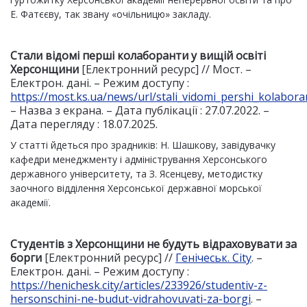
Е. Фатєєву, так звану «очільницю» закладу.
Стали відомі перші колаборанти у вищій освіті
Херсонщини
[Електронний ресурс] // Мост. –
Електрон. дані. – Режим доступу :
https://most.ks.ua/news/url/stali_vidomi_pershi_kolaboran
– Назва з екрана. – Дата публікації : 27.07.2022. –
Дата перегляду : 18.07.2025.
У статті йдеться про зрадників: Н. Шашкову, завідувачку
кафедри менеджменту і адміністрування Херсонського
державного університету, та З. Ясенцеву, методистку
заочного відділення Херсонської державної морської
академії.
Студентів з Херсонщини не будуть відраховувати за
борги
[Електронний ресурс] //
Генічеськ. City
. –
Електрон. дані. – Режим доступу :
https://henichesk.city/articles/233926/studentiv-z-
hersonschini-ne-budut-vidrahovuvati-za-borgi
. –