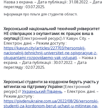
Назва з екрана. – Дата публікації : 31.08.2022. – Дата
перегляду : 03.07.2025.
Інформація про пільги для студентів області.
Херсонський національний технічний університет
НЕ співпрацює з окупантами: як працює виш в
окупації
[Електронний ресурс] // Кавун. City. –
Електрон. дані. – Режим доступу :
https://kavun.city/articles/227703/hersonskij-
nacionalnij-tehnichnij-universitet-ne-spivpracyue-z-
okupantami-rozpovidaemo-yak-vstupati
. – Назва з
екрана. – Дата публікації : 30.07.2022. – Дата
перегляду : 02.07.2025.
Херсонські студенти за кордоном беруть участь у
мітингах на підтримку України
[Електронний
ресурс] //
Український Південь
. – Електрон. дані. –
Режим доступу :
https://pivdenukraine.com.ua/2022/08/26/xersonski-
studenti-za-kordonom-berut-uchast-u-mitingax-na-