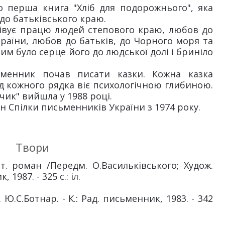
о перша книга "Хліб для подорожнього", яка
до батьківського краю.
півує працю людей степового краю, любов до
України, любов до батьків, до Чорного моря та
им було серце його до людської долі і бриніло
ьменник почав писати казки. Кожна казка
д кожного рядка віє психологічною глибиною.
чик" вийшла у 1988 році.
 Спілки письменників України з 1974 року.
Твори
т. роман /Передм. О.Васильківського; Худож.
 1987. - 325 с.: іл.
 Ю.С.Ботнар. - К.: Рад. письменник, 1983. - 342