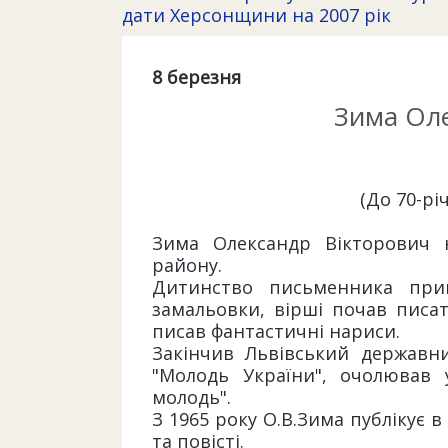
дати Херсонщини на 2007 рік
8 березня
Зима Оле
(До 70-рі
Зима Олександр Вікторович н
району.
Дитинство письменника при
замальовки, вірші почав писат
писав фантастичні нариси.
Закінчив Львівський державни
"Молодь України", очолював у
молодь".
З 1965 року О.В.Зима публікує 
та повісті.