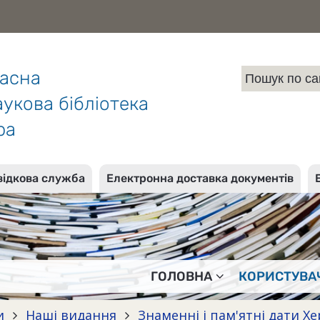
ласна
укова бібліотека
ра
відкова служба
Електронна доставка документів
ГОЛОВНА
КОРИСТУВА
и
Наші видання
Знаменні і пам'ятні дати 