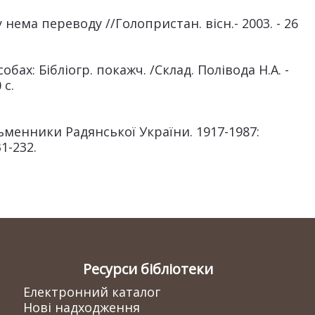
ема переводу //Голопристан. вісн.- 2003. - 26
ах: Бібліогр. покажч. /Склад. Полівода Н.А. -
 с.
менники Радянської України. 1917-1987:
31-232.
Ресурси бібліотеки
Електронний каталог
Нові надходження