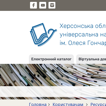
Херсонська об
універсальна на
ім. Олеся Гонча
Електронний каталог
Віртуальна до
Головна
Користувачам
Ресурс