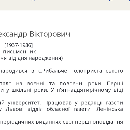
ксандр Вікторович
[1937-1986]
письменник
ччя від дня народження)
ародився в с.Рибальче Голопристанського
пало на воєнні та повоєнні роки. Перші
и у шкільні роки. У п'ятнадцятирічному віці
й університет. Працював у редакції газети
 Львові відділ обласної газети "Ленінська
в періодичних виданнях свої перші оповідання