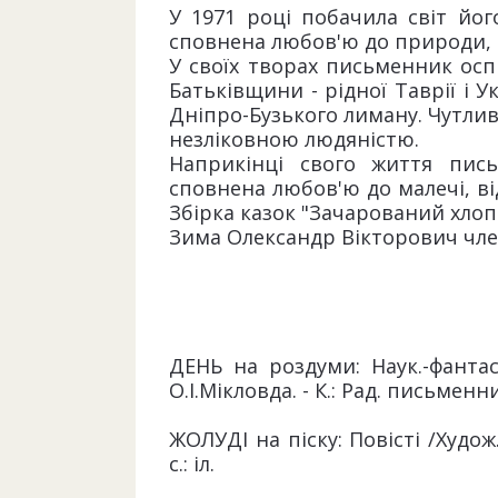
У 1971 році побачила світ йог
сповнена любов'ю до природи, 
У своїх творах письменник ос
Батьківщини - рідної Таврії і 
Дніпро-Бузького лиману. Чутлив
незліковною людяністю.
Наприкінці свого життя пис
сповнена любов'ю до малечі, ві
Збірка казок "Зачарований хлоп
Зима Олександр Вікторович член
ДЕНЬ на роздуми: Наук.-фантас
О.І.Мікловда. - К.: Рад. письменник,
ЖОЛУДІ на піску: Повісті /Худож.
с.: іл.