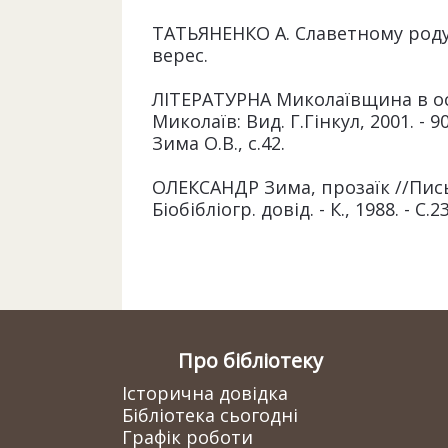
ТАТЬЯНЕНКО А. Славетному роду н
верес.
ЛІТЕРАТУРНА Миколаївщина в особ
Миколаїв: Вид. Г.Гінкул, 2001. - 90
Зима О.В., с.42.
ОЛЕКСАНДР Зима, прозаїк //Пись
Біобібліогр. довід. - К., 1988. - С.2
Про бібліотеку
Історична довідка
Бібліотека сьогодні
Графік роботи