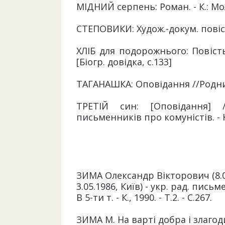
МІДНИЙ серпень: Роман. - К.: Моло
СТЕПОВИКИ: Худож.-докум. повісті. 
ХЛІБ для подорожнього: Повість т
[Біогр. довідка, с.133]
ТАГАНАШКА: Оповідання //Родники:
ТРЕТІЙ син: [Оповідання] /
письменників про комуністів. - К.,
ЗИМА Олександр Вікторович (8.0
3.05.1986, Київ) - укр. рад. пис
В 5-ти т. - К., 1990. - Т.2. - С.267.
ЗИМА М. На варті добра і злагоди 