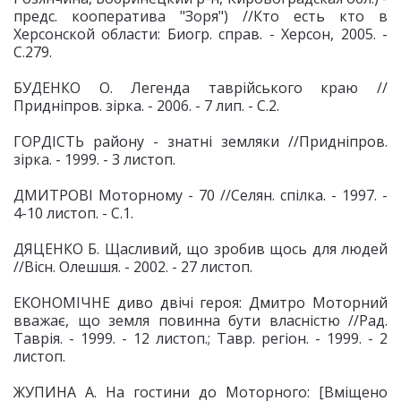
предс. кооператива "Зоря") //Кто есть кто в
Херсонской области: Биогр. справ. - Херсон, 2005. -
С.279.
БУДЕНКО О. Легенда таврійського краю //
Придніпров. зірка. - 2006. - 7 лип. - С.2.
ГОРДІСТЬ району - знатні земляки //Придніпров.
зірка. - 1999. - 3 листоп.
ДМИТРОВІ Моторному - 70 //Селян. спілка. - 1997. -
4-10 листоп. - С.1.
ДЯЦЕНКО Б. Щасливий, що зробив щось для людей
//Вісн. Олешшя. - 2002. - 27 листоп.
ЕКОНОМІЧНЕ диво двічі героя: Дмитро Моторний
вважає, що земля повинна бути власністю //Рад.
Таврія. - 1999. - 12 листоп.; Тавр. регіон. - 1999. - 2
листоп.
ЖУПИНА А. На гостини до Моторного: [Вміщено