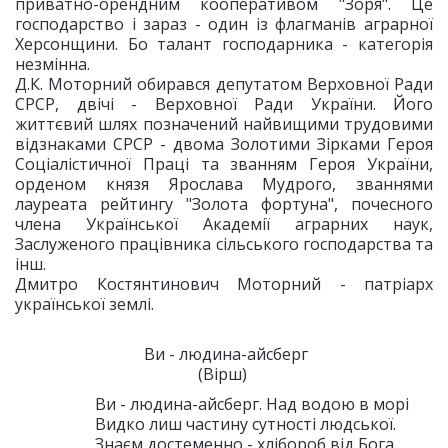
приватно-орендним кооперативом "Зоря". Це
господарство і зараз - один із флагманів аграрної
Херсонщини. Бо талант господарника - категорія
незмінна.
Д.К. Моторний обирався депутатом Верховної Ради
СРСР, двічі - Верховної Ради України. Його
життєвий шлях позначений найвищими трудовими
відзнаками СРСР - двома Золотими Зірками Героя
Соціалістичної Праці та званням Героя України,
орденом князя Ярослава Мудрого, званнями
лауреата рейтингу "Золота фортуна", почесного
члена Української Академії аграрних наук,
Заслуженого працівника сільського господарства та
інш.
Дмитро Костянтинович Моторний - патріарх
української землі.
Ви - людина-айсберг
(Вірш)
Ви - людина-айсберг. Над водою в морі
Видко лиш частину сутності людської.
Знаєм достеменно - хлібороб від Бога,