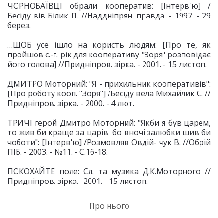
ЧОРНОБАЇВЦІ обрали кооператив: [Інтерв'ю] /
Бесіду вів Білик П. //Наддніпрян. правда. - 1997. - 29
берез.
…ЩОБ усе ішло на користь людям: [Про те, як
пройшов с.-г. рік для кооперативу "Зоря" розповідає
його голова] //Придніпров. зірка. - 2001. - 15 листоп.
ДМИТРО Моторний: "Я - прихильник кооперативів":
[Про роботу кооп. "Зоря"] /Бесіду вела Михайлик С. //
Придніпров. зірка. - 2000. - 4 лют.
ТРИЧІ герой Дмитро Моторний: "Якби я був царем,
то жив би краще за царів, бо вночі залюбки шив би
чоботи": [Інтерв'ю] /Розмовляв Овдій- чук В. //Обрій
ПІБ. - 2003. - №11. - С.16-18.
ПОКОХАЙТЕ поле: Сл. та музика Д.К.Моторного //
Придніпров. зірка.- 2001. - 15 листоп.
Про нього