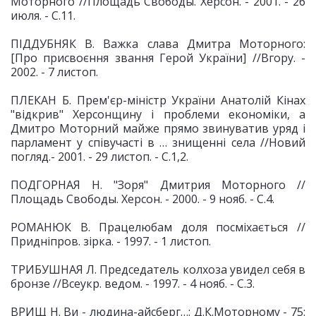
Моторного //Площадь Свободы. Херсон. - 2001. - 26
июля. - С.11.
ПІДДУБНЯК В. Важка слава Дмитра Моторного:
[Про присвоєння звання Герой України] //Вгору. -
2002. - 7 листоп.
ПЛЕКАН Б. Прем'єр-міністр України Анатолій Кінах
"відкрив" Херсонщину і проблеми економіки, а
Дмитро Моторний майже прямо звинуватив уряд і
парламент у співучасті в … знищенні села //Новий
погляд.- 2001. - 29 листоп. - С.1,2.
ПОДГОРНАЯ Н. "Зоря" Дмитрия Моторного //
Площадь Свободы. Херсон. - 2000. - 9 нояб. - С.4.
РОМАНЮК В. Працелюбам доля посміхається //
Придніпров. зірка. - 1997. - 1 листоп.
ТРИБУШНАЯ Л. Председатель колхоза увидел себя в
бронзе //Всеукр. ведом. - 1997. - 4 нояб. - С.3.
ВРИЩ Н. Ви - людина-айсберг…: Д.К.Моторному - 75: