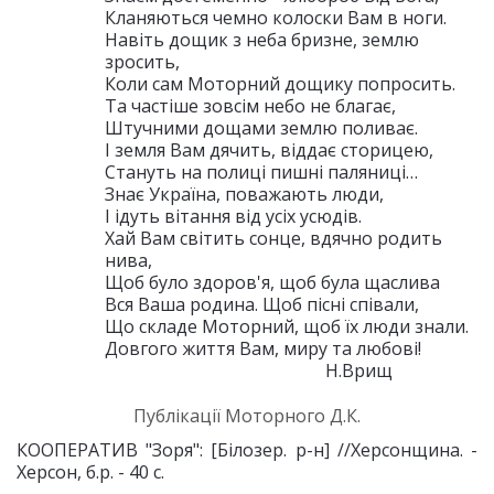
Кланяються чемно колоски Вам в ноги.
Навіть дощик з неба бризне, землю
зросить,
Коли сам Моторний дощику попросить.
Та частіше зовсім небо не благає,
Штучними дощами землю поливає.
І земля Вам дячить, віддає сторицею,
Стануть на полиці пишні паляниці…
Знає Україна, поважають люди,
І ідуть вітання від усіх усюдів.
Хай Вам світить сонце, вдячно родить
нива,
Щоб було здоров'я, щоб була щаслива
Вся Ваша родина. Щоб пісні співали,
Що складе Моторний, щоб їх люди знали.
Довгого життя Вам, миру та любові!
Н.Врищ
Публікації Моторного Д.К.
КООПЕРАТИВ "Зоря": [Білозер. р-н] //Херсонщина. -
Херсон, б.р. - 40 с.