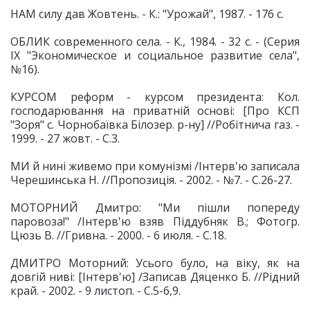
НАМ силу дав Жовтень. - К.: "Урожай", 1987. - 176 с.
ОБЛИК современного села. - К., 1984. - 32 с. - (Серия
ІХ "Экономическое и социальное развитие села",
№16).
КУРСОМ реформ - курсом президента: Кол.
господарювання на приватній основі: [Про КСП
"Зоря" с. Чорнобаївка Білозер. р-ну] //Робітнича газ. -
1999. - 27 жовт. - С.3.
МИ й нині живемо при комунізмі /Інтерв'ю записала
Черешинська Н. //Пропозиція. - 2002. - №7. - С.26-27.
МОТОРНИЙ Дмитро: "Ми пішли попереду
паровоза!" /Інтерв'ю взяв Піддубняк В.; Фотогр.
Цюзь В. //Гривна. - 2000. - 6 июля. - С.18.
ДМИТРО Моторний: Усього було, на віку, як на
довгій ниві: [Інтерв'ю] /Записав Дяценко Б. //Рідний
край. - 2002. - 9 листоп. - С.5-6,9.