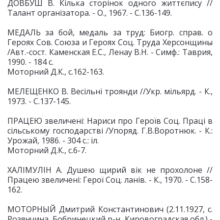
ДОВБУШ В. Кілька сторінок одного життєпису //
Талант організатора. - О., 1967. - С.136-149.
МЕДАЛЬ за бой, медаль за труд: Биогр. справ. о
Героях Сов. Союза и Героях Соц. Труда Херсонщины
/Авт.-сост. Каменская Е.С., Ленау В.Н. - Симф.: Таврия,
1990. - 184 с.
Моторний Д.К., с.162-163.
МЕЛЕЩЕНКО В. Весільні троянди //Укр. мільярд. - К.,
1973. - С.137-145.
ПРАЦЕЮ звеличені: Нариси про Героїв Соц. Праці в
сільському господарстві /Упоряд. Г.В.Воротнюк. - К.:
Урожай, 1986. - 304 с.: іл.
Моторний Д.К., с.6-7.
ХАЛІМУЛІН А. Душею щирий вік не прохолоне //
Працею звеличені: Герої Соц. ланів. - К., 1970. - С.158-
162.
МОТОРНЫЙ Дмитрий Константинович (2.11.1927, с.
Розянчина, Бобринецкий р-н, Кировоградская обл.) -