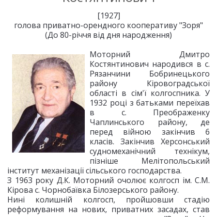
[1927]
голова приватно-орендного кооперативу "Зоря"
(До 80-річчя від дня народження)
Моторний Дмитро
Костянтинович народився в с.
Рязанчини Бобринецького
району Кіровоградської
області в сім'ї колгоспника. У
1932 році з батьками переїхав
в с. Преображенку
Чаплинського району, де
перед війною закінчив 6
класів. Закінчив Херсонський
судномеханічний технікум,
пізніше Мелітопольський
інститут механізації сільського господарства.
З 1963 року Д.К. Моторний очолює колгосп ім. С.М.
Кірова с. Чорнобаївка Білозерського району.
Нині колишній колгосп, пройшовши стадію
реформування на нових, приватних засадах, став