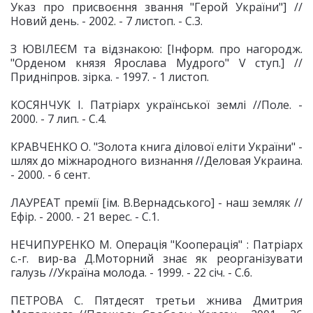
Указ про присвоєння звання "Герой України"] //
Новий день. - 2002. - 7 листоп. - С.3.
З ЮВІЛЕЄМ та відзнакою: [Інформ. про нагородж.
"Орденом князя Ярослава Мудрого" V ступ.] //
Придніпров. зірка. - 1997. - 1 листоп.
КОСЯНЧУК І. Патріарх української землі //Поле. -
2000. - 7 лип. - С.4.
КРАВЧЕНКО О. "Золота книга ділової еліти України" -
шлях до міжнародного визнання //Деловая Украина.
- 2000. - 6 сент.
ЛАУРЕАТ премії [ім. В.Вернадського] - наш земляк //
Ефір. - 2000. - 21 верес. - С.1.
НЕЧИПУРЕНКО М. Операція "Кооперація" : Патріарх
с.-г. вир-ва Д.Моторний знає як реорганізувати
галузь //Україна молода. - 1999. - 22 січ. - С.6.
ПЕТРОВА С. Пятдесят третьи жнива Дмитрия