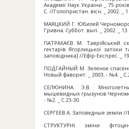
Академії Наук України _ 75 рокі
С. //Голопристан. вісн. _ 2002. _ 1
МАЯЦКИЙ Г. Юбилей Черноморско
Гривна. Суббот. вып. _ 2002. _ 13
ПАТРАХАЄВ М. Таврійський с
гектарів Ягорлицької затоки т
заповідника] //Ефір-Експрес. _ 19
ПОДГАЙНЫЙ М. Зеленое спасение
Новый фаворит. _ 2003. - №4. _ С.
СЕЛЮНИНА Э.В. Многолетн
мышевидных грызунов Черноморс
- №2. _ С.23-30.
СЕРГЕЕВ А. Заповедные земли //Взг
СТРУКТУРНІ зміни фітоце