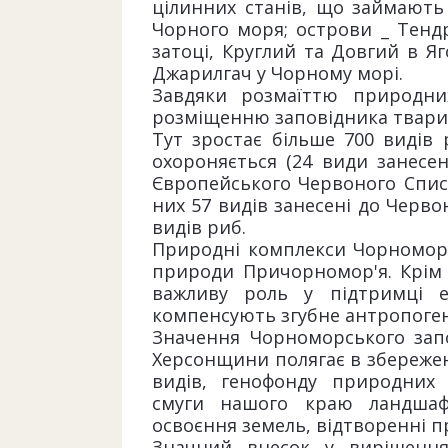
цілинних станів, що займають 
Чорного моря; острови _ Тендр
затоці, Круглий та Довгий в Яг
Джарилгач у Чорному морі.
Завдяки розмаїттю природних
розміщенню заповідника тварин
Тут зростає більше 700 видів 
охороняється (24 види занесен
Європейського Червоного Списку
них 57 видів занесені до Червон
видів риб.
Природні комплекси Чорноморс
природи Причорномор'я. Крім 
важливу роль у підтримці ек
компенсують згубне антропоге
Значення Чорноморського зап
Херсонщини полягає в збереженн
видів, генофонду природних 
смуги нашого краю ландшафт
освоєння земель, відтворенні п
Значний внесок у вирішення