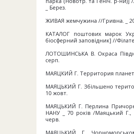
парка (Новотр. та Геніч. р-ни)] 
_ Берез.
ЖИВАЯ жемчужина //Гривна. _ 2003
КАТАЛОГ поштових марок Укра
біосферний заповідник] //Філателі
ЛОТОШИНСЬКА В. Окраса Півдня 
серп.
МАЯЦКИЙ Г. Территория планетар
МАЯЦЬКИЙ Г. Збільшено територі
10 жовт.
МАЯЦЬКИЙ Г. Перлина Причорн
НАНУ _ 70 років /Маяцький Г., 
черв.
МАЯЦЬКИЙ Г. Чорноморськом