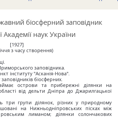
авний біосферний заповідник
 Академії наук України
[1927]
іччя з часу створення)
ці.
 Приморського заповідника.
нкт інституту "Асканія-Нова".
 заповідників біосферних.
аймає острови та прибережні ділянки на
області від дельти Дніпра до Джарилгацької
ть три групи ділянок, різних у природному
ташовані на Нижньодніпровських пісках між
ровським лиманом; ділянки солончакових