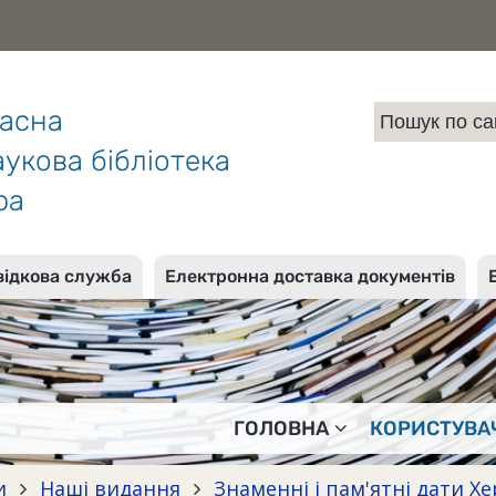
ласна
укова бібліотека
ра
відкова служба
Електронна доставка документів
ГОЛОВНА
КОРИСТУВА
и
Наші видання
Знаменні і пам'ятні дати 