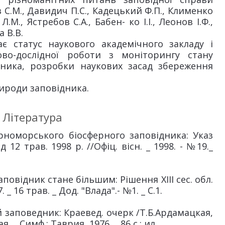
С.М., Давидич П.С., Кадецький Ф.П., Клименко
Л.М., Ястребов С.А., Бабен- ко І.І., Леонов І.Ф.,
а В.В.
є статус наукового академічного закладу і
во-дослідної роботи з моніторингу стану
дника, розробки наукових засад збереження
рироди заповідника.
Література
номорського біосферного заповідника: Указ
12 трав. 1998 р. //Офіц. вісн. _ 1998. - №19._
ідник стане більшим: Рішення ХІІІ сес. обл.
 _ 16 трав. _ Дод. "Влада".- №1. _ С.1.
заповедник: Краевед. очерк /Т.Б.Ардамацкая,
 _ Симф.: Таврия, 1976. _ 86 с.: ил.