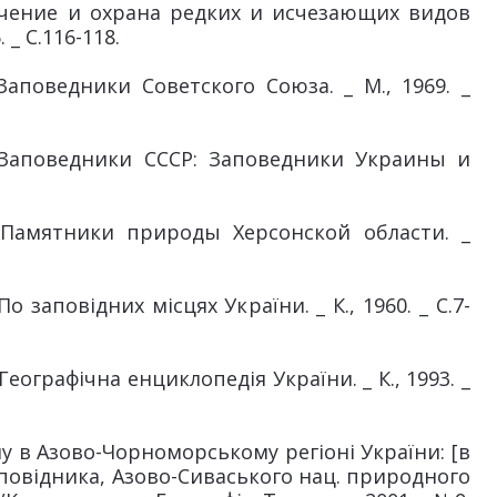
учение и охрана редких и исчезающих видов
 _ С.116-118.
поведники Советского Союза. _ М., 1969. _
Заповедники СССР: Заповедники Украины и
Памятники природы Херсонской области. _
заповідних місцях України. _ К., 1960. _ С.7-
графічна енциклопедія України. _ К., 1993. _
 в Азово-Чорноморському регіоні України: [в
заповідника, Азово-Сиваського нац. природного