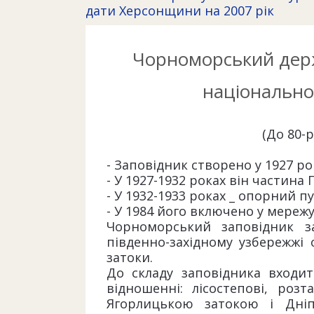
дати Херсонщини на 2007 рік
Чорноморський держ
національної
(До 80-р
- Заповідник створено у 1927 ро
- У 1927-1932 роках він частина
- У 1932-1933 роках _ опорний пу
- У 1984 його включено у мережу
Чорноморський заповідник з
південно-західному узбережжі 
затоки.
До складу заповідника входи
відношенні: лісостепові, роз
Ягорлицькою затокою і Дніп