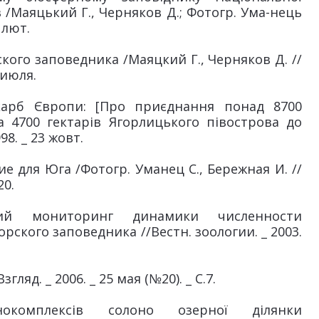
в /Маяцький Г., Черняков Д.; Фотогр. Ума-нець
 лют.
го заповедника /Маяцкий Г., Черняков Д. //
 июля.
карб Європи: [Про приєднання понад 8700
а 4700 гектарів Ягорлицького півострова до
98. _ 23 жовт.
 для Юга /Фотогр. Уманец С., Бережная И. //
20.
ий мониторинг динамики численности
кого заповедника //Вестн. зоологии. _ 2003.
ляд. _ 2006. _ 25 мая (№20). _ С.7.
нокомплексів солоно озерної ділянки