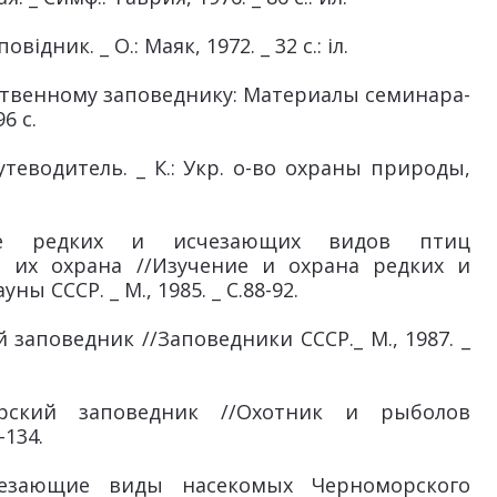
дник. _ О.: Маяк, 1972. _ 32 с.: іл.
ственному заповеднику: Материалы семинара-
96 с.
еводитель. _ К.: Укр. о-во охраны природы,
ие редких и исчезающих видов птиц
 их охрана //Изучение и охрана редких и
 СССР. _ М., 1985. _ С.88-92.
заповедник //Заповедники СССР._ М., 1987. _
рский заповедник //Охотник и рыболов
-134.
чезающие виды насекомых Черноморского