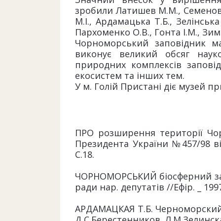
зробили Латишев М.М., Семенов 
М.І., Ардамацька Т.Б., Зелінська 
Пархоменко О.В., Гонта І.М., Зим
Чорноморський заповідник ма
виконує великий обсяг науко
природних комплексів запові
екосистем та інших тем.
У м. Голій Пристані діє музей п
ПРО розширення території Чор
Президента України №457/98 від 
С.18.
ЧОРНОМОРСЬКИЙ біосферний запов
ради нар. депутатів //Ефір. _ 1997.
АРДАМАЦКАЯ Т.Б. Черноморский 
Д.С.Берестенников, Л.М.Зелинская.