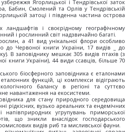
узбережжя Ягорлицької і Тендрівської заток
а, Бабин, Смолений та Орлів у Тендрівській
орлицькій затоці і південна частина острова
 ландшафтів і своєрідному географічному
ний і рослинний світ надзвичайно багаті.
рослин, а 41 вид унікальної флори особливо
о до Червоної книги України, 17 видів _ до
). В заповіднику мешкає 305 видів птахів (з
ої книги України), 44 види ссавців, більше 70
ького біосферного заповідника є еталонами
еталонних функцій, ці комплекси відіграють
ологічного балансу в регіоні та суттєво
нне навантаження на екосистеми.
овідника для стану природного середовища
і рідкісних, вузько ареальних та ендемічних
і напівприродних угрупувань приморської
ів, що зникли внаслідок господарського
ромислових видів риб та мисливської фауни.
 різноманітних питань заповідної справи