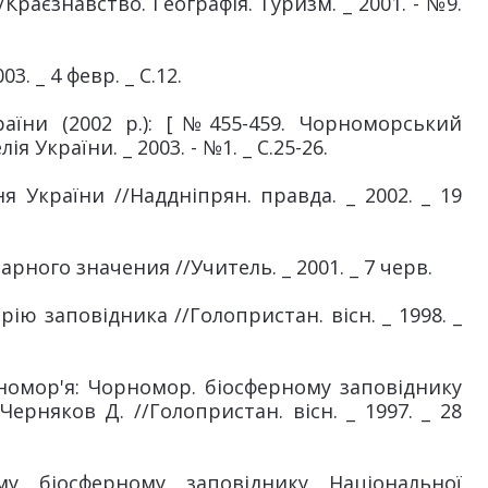
//Краєзнавство. Географія. Туризм. _ 2001. - №9.
. _ 4 февр. _ С.12.
їни (2002 р.): [№455-459. Чорноморський
я України. _ 2003. - №1. _ С.25-26.
України //Наддніпрян. правда. _ 2002. _ 19
ного значения //Учитель. _ 2001. _ 7 черв.
ю заповідника //Голопристан. вісн. _ 1998. _
омор'я: Чорномор. біосферному заповіднику
Черняков Д. //Голопристан. вісн. _ 1997. _ 28
у біосферному заповіднику Національної