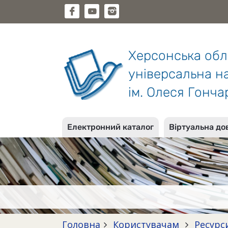
Херсонська об
універсальна на
ім. Олеся Гонча
Електронний каталог
Віртуальна до
Головна
Користувачам
Ресурс