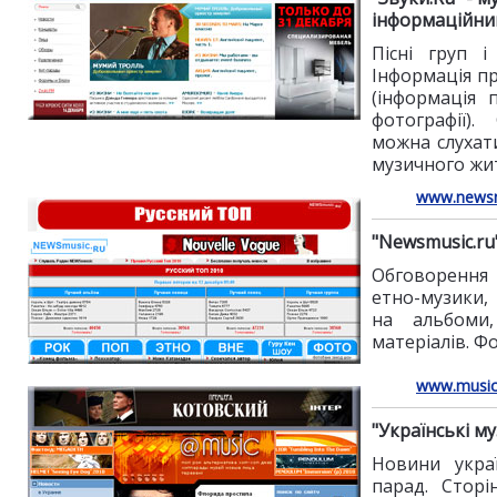
інформаційни
Пісні груп і
Інформація пр
(інформація 
фотографії).
можна слухат
музичного жит
www.newsm
"Newsmusic.ru
Обговорення 
етно-музики,
на альбоми,
матеріалів. Ф
www.music
"Українські м
Новини украї
парад. Сторі