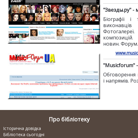
"Звезды.ру" -
Біографії і 
виконавців
Фотогалереї
композицій. 
новин. Форум.
www.music
"Musicforum" 
Обговорення 
і напрямів. Ро
Про бібліотеку
Історична довідка
Бібліотека сьогодні