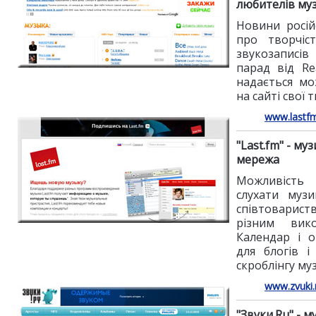
любителів му
Новини росій
про творчіст
звукозаписів
парад від Re
надається мо
на сайті свої 
www.lastfm
"Last.fm" - му
мережа
Можливість
слухати музи
співтоварис
різним вико
Календар і о
для блогів і
скроблінгу му
www.zvuki.
"Звуки.Ru" - 