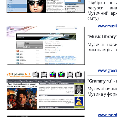
Підбірка пос
ресурси ана
Музичний арх
світу).
www.muslib
"Music Library
Музичні нови
виконавців, т
www.gram
"Grammy.ru" -
Музичні новин
Музика у форм
www.zvezdi