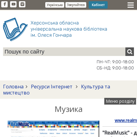
Кабінет
Українська
Звертайтеся
Херсонська обласна
універсальна наукова бібліотека
ім. Олеся Гончара
ПН-ЧТ: 9:00-18:00
СБ-НД: 9:00-18:00
Головна
Ресурси Інтернет
Культура та
мистецтво
Меню розділу
Музика
www.realmu
"RealMusic" - 