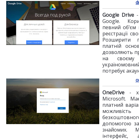
d
Google Drive
-
Google. Кори
певний об’єм 
реєстрації сво
Розширити 
платній осно
дозволяють п
на своєму 
україномов
потребує акаун
o
OneDrive
- хм
Microsoft. М
платний варіа
можливіс
безкоштовн
допомогою за
знайомих. М
інтерфейс