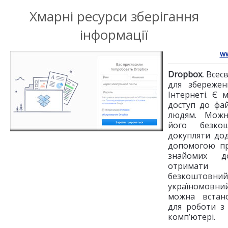
Хмарні ресурси зберігання
інформації
ww
Dropbox.
Всесв
для збережен
Інтернеті. Є 
доступ до фа
людям. Можн
його безко
докупляти дод
допомогою пр
знайомих 
отримат
безкоштовн
україномовний
можна встан
для роботи з
комп’ютері.