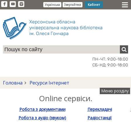
Кабінет
Українська
Звертайтеся
Херсонська обласна
універсальна наукова бібліотека
ім. Олеся Гончара
ПН-ЧТ: 9:00-18:00
СБ-НД: 9:00-18:00
Головна
Ресурси Інтернет
Меню розділу
Online сервіси.
Робота з документами
Перекладачі
Робота з аудіо (звуком)
Радіостанції